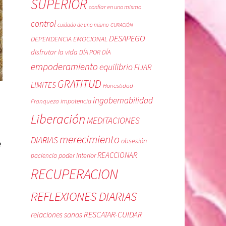
SUPERIOR
confiar en uno mismo
control
cuidado de uno mismo
CURACIÓN
DESAPEGO
DEPENDENCIA EMOCIONAL
disfrutar la vida
DÍA POR DÍA
empoderamiento
equilibrio
FIJAR
GRATITUD
LIMITES
Honestidad-
ingobernabilidad
Franqueza
impotencia
Liberación
MEDITACIONES
merecimiento
DIARIAS
obsesión
e
REACCIONAR
poder interior
paciencia
RECUPERACION
REFLEXIONES DIARIAS
RESCATAR-CUIDAR
relaciones sanas