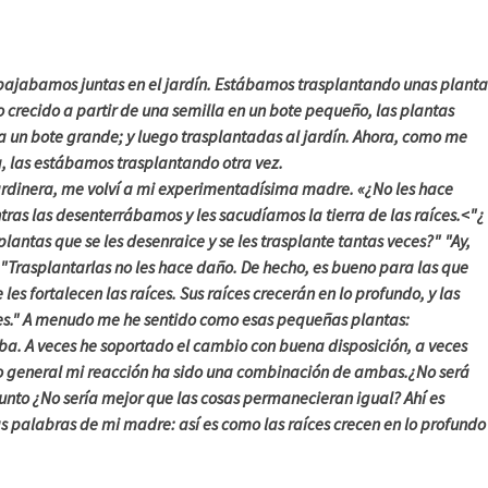
bajabamos juntas en el jardín. Estábamos trasplantando unas planta
 crecido a partir de una semilla en un bote pequeño, las plantas
a un bote grande; y luego trasplantadas al jardín. Ahora, como me
 las estábamos trasplantando otra vez.
rdinera, me volví a mi experimentadísima madre. «¿No les hace
ras las desenterrábamos y les sacudíamos la tierra de las raíces.<"¿
plantas que se les desenraice y se les trasplante tantas veces?" "Ay,
"Trasplantarlas no les hace daño. De hecho, es bueno para las que
 les fortalecen las raíces. Sus raíces crecerán en lo profundo, y las
es." A menudo me he sentido como esas pequeñas plantas:
ba. A veces he soportado el cambio con buena disposición, a veces
lo general mi reacción ha sido una combinación de ambas.
¿No será
unto ¿No sería mejor que las cosas permanecieran igual? Ahí es
 palabras de mi madre: así es como las raíces crecen en lo profundo