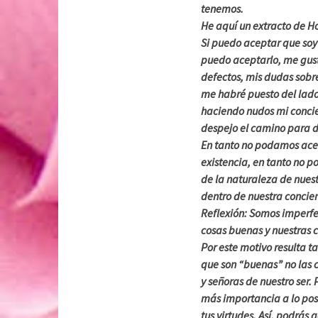
tenemos.
He aquí un extracto de H
Si puedo aceptar que soy 
puedo aceptarlo, me gus
defectos, mis dudas sobr
me habré puesto del lado 
haciendo nudos mi concie
despejo el camino para d
En tanto no podamos ace
existencia, en tanto no 
de la naturaleza de nues
dentro de nuestra conci
Reflexión: Somos imperfe
cosas buenas y nuestras 
Por este motivo resulta t
que son “buenas” no las 
y señoras de nuestro ser.
más importancia a lo posi
tus virtudes. Así, podrás