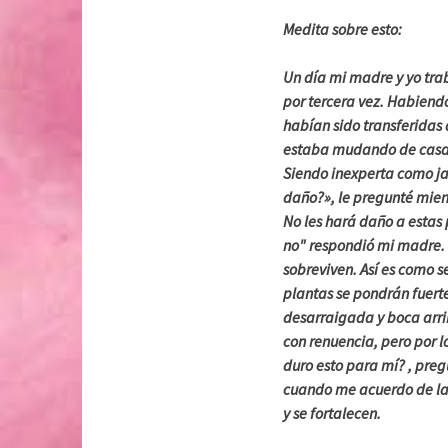
Medita sobre esto:
Un día mi madre y yo tra
por tercera vez. Habiendo
habían sido transferidas 
estaba mudando de casa,
Siendo inexperta como ja
daño?», le pregunté mient
No les hará daño a estas 
no" respondió mi madre. 
sobreviven. Así es como se
plantas se pondrán fuert
desarraigada y boca arri
con renuencia, pero por 
duro esto para mí? , preg
cuando me acuerdo de las
y se fortalecen.