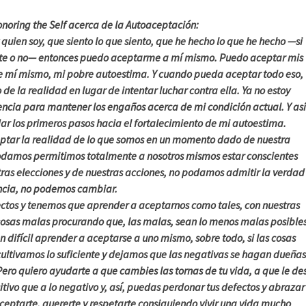
onoring the SeIf acerca de la Autoaceptación:
quien soy, que siento lo que siento, que he hecho lo que he hecho —si
te o no— entonces puedo aceptarme a mí mismo. Puedo aceptar mis
e mí mismo, mi pobre autoestima. Y cuando pueda aceptar todo eso,
de la realidad en lugar de intentar luchar contra ella. Ya no estoy
ncia para mantener los engaños acerca de mi condición actual. Y así
ar los primeros pasos hacia el fortalecimiento de mi autoestima.
ptar la realidad de lo que somos en un momento dado de nuestra
podamos permitimos totalmente a nosotros mismos estar conscientes
tras elecciones y de nuestras acciones, no podamos admitir la verdad
encia, no podemos cambiar.
ctos y tenemos que aprender a aceptarnos como tales, con nuestras
cosas malas procurando que, las malas, sean lo menos malas posibles
an difícil aprender a aceptarse a uno mismo, sobre todo, si las cosas
cultivamos lo suficiente y dejamos que las negativas se hagan dueñas
 Pero quiero ayudarte a que cambies las tornas de tu vida, a que le de
tivo que a lo negativo y, así, puedas perdonar tus defectos y abrazar
 aceptarte, quererte y respetarte consiguiendo vivir una vida mucho