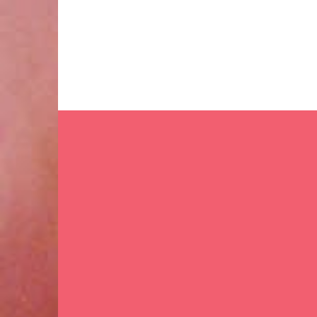
Ir
al
contenido