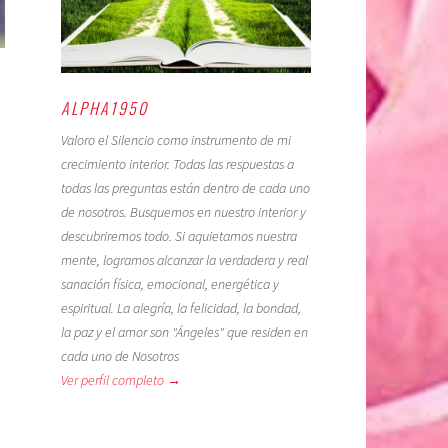
ALPHA1950
Valoro el Silencio como instrumento de mi
crecimiento interior. Todas las respuestas a
todas las preguntas están dentro de cada uno
de nosotros. Busquemos en nuestro interior y
descubriremos todo. Si aquietamos nuestra
mente, logramos alcanzar la verdadera y real
sanación física, emocional, energética y
espiritual. La alegría, la felicidad, la bondad,
la paz y el amor son "Ángeles" que residen en
cada uno de Nosotros
Ver perfil completo →