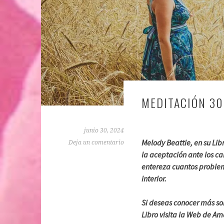
MEDITACIÓN 30
junio 30, 2024
Melody Beattie, en su Lib
Deja un comentario
la aceptación ante los ca
entereza cuantos problem
interior.
Si deseas conocer más so
Libro visita la Web de A