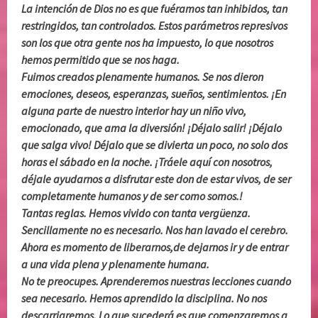
La intención de Dios no es que fuéramos tan inhibidos, tan
restringidos, tan controlados. Estos parámetros represivos
son los que otra gente nos ha impuesto, lo que nosotros
hemos permitido que se nos haga.
Fuimos creados plenamente humanos. Se nos dieron
emociones, deseos, esperanzas, sueños, sentimientos. ¡En
alguna parte de nuestro interior hay un niño vivo,
emocionado, que ama la diversión! ¡Déjalo salir! ¡Déjalo
que salga vivo! Déjalo que se divierta un poco, no solo dos
horas el sábado en la noche. ¡Tráele aquí con nosotros,
déjale ayudarnos a disfrutar este don de estar vivos, de ser
completamente humanos y de ser como somos.!
Tantas reglas. Hemos vivido con tanta vergüenza.
Sencillamente no es necesario. Nos han lavado el cerebro.
Ahora es momento de liberarnos,de dejarnos ir y de entrar
a una vida plena y plenamente humana.
No te preocupes. Aprenderemos nuestras lecciones cuando
sea necesario. Hemos aprendido la disciplina. No nos
descarriaremos. Lo que sucederá es que comenzaremos a