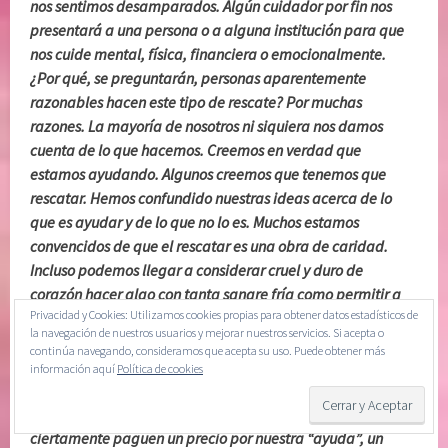
nos sentimos desamparados. Algún cuidador por fin nos
presentará a una persona o a alguna institución para que
nos cuide mental, física, financiera o emocionalmente.
¿Por qué, se preguntarán, personas aparentemente
razonables hacen este tipo de rescate? Por muchas
razones. La mayoría de nosotros ni siquiera nos damos
cuenta de lo que hacemos. Creemos en verdad que
estamos ayudando. Algunos creemos que tenemos que
rescatar. Hemos confundido nuestras ideas acerca de lo
que es ayudar y de lo que no lo es. Muchos estamos
convencidos de que el rescatar es una obra de caridad.
Incluso podemos llegar a considerar cruel y duro de
corazón hacer algo con tanta sangre fría como permitir a
Privacidad y Cookies: Utilizamos cookies propias para obtener datos estadísticos de
una persona que maneje y afronte un sentimiento legítimo,
la navegación de nuestros usuarios y mejorar nuestros servicios. Si acepta o
sufra una consecuencia, se desilusione al escuchar un “no”,
continúa navegando, consideramos que acepta su uso. Puede obtener más
se le pida que responda a nuestras necesidades y deseos y
información aquí
Política de cookies
que en lo general se le considere responsable de si mismo o
de sí misma en este mundo. No importa que ellos
ciertamente paguen un precio por nuestra “ayuda”, un