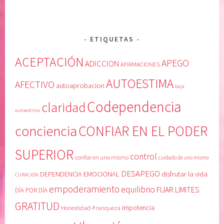
ETIQUETAS
ACEPTACIÓN
APEGO
ADICCION
AFIRMACIONES
AUTOESTIMA
AFECTIVO
autoaprobacion
baja
Codependencia
claridad
autoestima
conciencia
CONFIAR EN EL PODER
SUPERIOR
control
confiar en uno mismo
cuidado de uno mismo
DESAPEGO
DEPENDENCIA EMOCIONAL
disfrutar la vida
CURACIÓN
empoderamiento
equilibrio
FIJAR LIMITES
DÍA POR DÍA
GRATITUD
Honestidad-Franqueza
impotencia