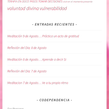
R
l
TERAPIA EN DOCE PASOS
TOMAR DECISIONES
vivir en el momento presente
E
,
voluntad divina
vulnerabilidad
F
L
L
i
ENTRADAS RECIENTES
E
b
X
r
Meditación 9 de Agosto… Práctica un acto de gratitud
I
o
O
y
Reflexión del Dia: 8 de Agosto
N
a
E
n
Meditación 8 de Agosto… Aprende a decir Si
S
o
D
s
Reflexión del Dia: 7 de Agosto
I
e
A
a
Meditacion 7 de Agosto… Ve a tu propio ritmo
R
s
I
C
A
o
CODEPENDENCIA
S
d
,
e
Ser Persona: