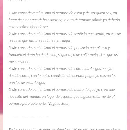
R
p
E
e
1. Me concedo a mí mismo el permiso de estar y de ser quien soy, en
S
n
lugar de creer que debo esperar que otro determine dónde yo debería
C
d
estar o cómo debería ser.
A
i
2. Me concedo a mí mismo el permiso de sentir lo que siento, en vez de
T
e
sentir lo que otros sentirían en mi lugar.
A
n
3. Me concedo a mí mismo el permiso de pensar lo que pienso y
R
t
también el derecho de decirlo, si quiero, o de callármelo, si es que así
-
e
me conviene.
C
,
4. Me concedo a mí mismo el permiso de correr los riesgos que yo
U
M
decida correr, con la única condición de aceptar pagar yo mismo los
I
e
precios de esos riesgos.
D
l
5. Me concedo a mí mismo el permiso de buscar lo que yo creo que
A
o
necesito del mundo, en lugar de esperar que alguien más me dé el
R
d
permiso para obtenerlo. (Virginia Satir)
,
y
v
B
————————————–
u
e
l
a
En la codependencia nuestra atención está en otro, en cómo ayudar a