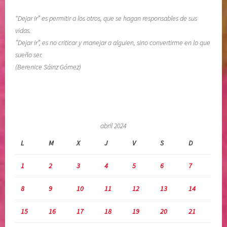
t
r
“Dejar ir” es permitir a los otros, que se hagan responsables de sus
i
vidas.
a
”Dejar ir”, es no criticar y manejar a alguien, sino convertirme en lo que
n
sueño ser.
g
(Berenice Sáinz Gómez)
u
l
o
d
e
abril 2024
k
L
M
X
J
V
S
D
a
r
1
2
3
4
5
6
7
p
m
8
9
10
11
12
13
14
a
n
15
16
17
18
19
20
21