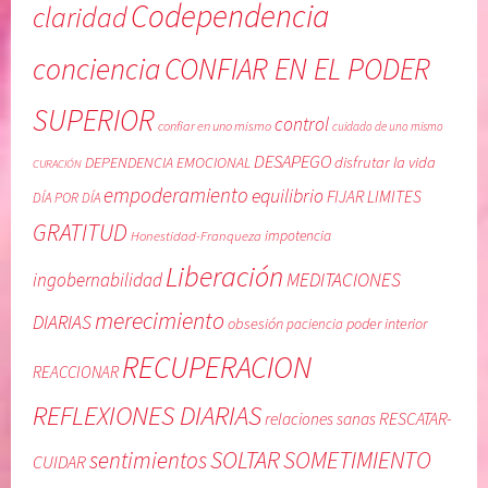
Codependencia
claridad
,
e
c
p
conciencia
CONFIAR EN EL PODER
o
e
n
n
SUPERIOR
control
confiar en uno mismo
t
d
cuidado de uno mismo
r
e
DESAPEGO
DEPENDENCIA EMOCIONAL
disfrutar la vida
CURACIÓN
o
n
empoderamiento
equilibrio
FIJAR LIMITES
DÍA POR DÍA
l
c
GRATITUD
,
i
Honestidad-Franqueza
impotencia
o
a
Liberación
MEDITACIONES
ingobernabilidad
b
e
s
m
merecimiento
DIARIAS
obsesión
poder interior
paciencia
e
o
RECUPERACION
s
c
REACCIONAR
i
i
REFLEXIONES DIARIAS
ó
o
RESCATAR-
relaciones sanas
n
n
SOLTAR
SOMETIMIENTO
sentimientos
CUIDAR
,
a