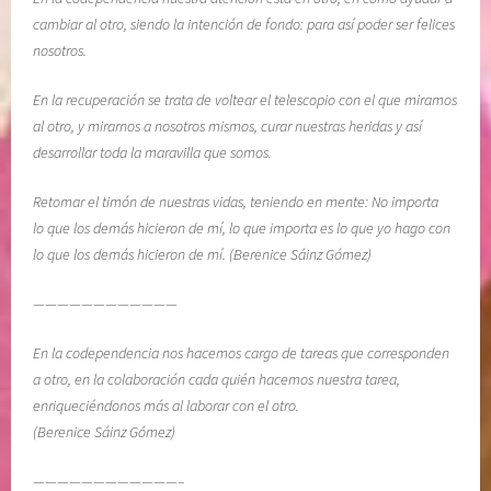
n
t
cambiar al otro, siendo la intención de fondo: para así poder ser felices
e
t
nosotros.
r
i
En la recuperación se trata de voltear el telescopio con el que miramos
a
e
al otro, y mirarnos a nosotros mismos, curar nuestras heridas y así
b
,
desarrollar toda la maravilla que somos.
i
s
l
e
Retomar el timón de nuestras vidas, teniendo en mente: No importa
i
n
lo que los demás hicieron de mí, lo que importa es lo que yo hago con
d
t
lo que los demás hicieron de mí. (Berenice Sáinz Gómez)
a
i
d
m
————————————
i
e
En la codependencia nos hacemos cargo de tareas que corresponden
n
a otro, en la colaboración cada quién hacemos nuestra tarea,
t
enriqueciéndonos más al laborar con el otro.
o
(Berenice Sáinz Gómez)
s
,
————————————–