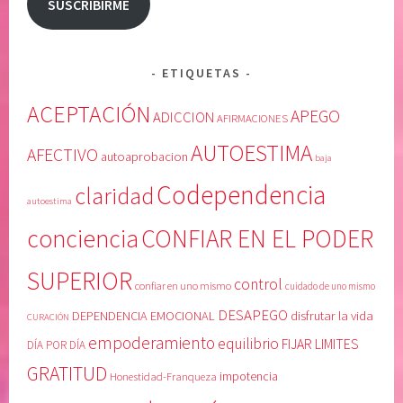
SUSCRIBIRME
ETIQUETAS
ACEPTACIÓN
APEGO
ADICCION
AFIRMACIONES
AUTOESTIMA
AFECTIVO
autoaprobacion
baja
Codependencia
claridad
autoestima
conciencia
CONFIAR EN EL PODER
SUPERIOR
control
confiar en uno mismo
cuidado de uno mismo
DESAPEGO
DEPENDENCIA EMOCIONAL
disfrutar la vida
CURACIÓN
empoderamiento
equilibrio
FIJAR LIMITES
DÍA POR DÍA
GRATITUD
Honestidad-Franqueza
impotencia