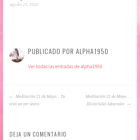
agosto 21, 2020
P
|
E
u
t
PUBLICADO POR
ALPHA1950
b
i
l
q
Ver todas las entradas de alpha1950
i
u
c
e
a
t
d
a
NAVEGACIÓN
o
d
Meditación 21 de Mayo… Tu
Meditación 22 de Mayo …
DE
e
o
eres un ser único
Historiales laborales
ENTRADAS
n
:
:
A
A
f
DEJA UN COMENTARIO
D
i