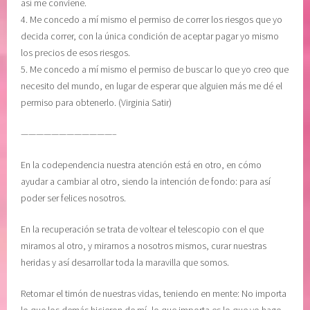
así me conviene.
o
4. Me concedo a mí mismo el permiso de correr los riesgos que yo
d
decida correr, con la única condición de aceptar pagar yo mismo
e
los precios de esos riesgos.
k
5. Me concedo a mí mismo el permiso de buscar lo que yo creo que
a
necesito del mundo, en lugar de esperar que alguien más me dé el
r
permiso para obtenerlo. (Virginia Satir)
p
m
————————————–
a
n
En la codependencia nuestra atención está en otro, en cómo
,
ayudar a cambiar al otro, siendo la intención de fondo: para así
v
poder ser felices nosotros.
u
l
En la recuperación se trata de voltear el telescopio con el que
n
miramos al otro, y mirarnos a nosotros mismos, curar nuestras
e
heridas y así desarrollar toda la maravilla que somos.
r
a
Retomar el timón de nuestras vidas, teniendo en mente: No importa
b