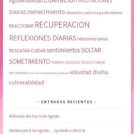
MEDITACIONES
ingobernabilidad
A
e
merecimiento
DIARIAS
obsesión
poder interior
paciencia
T
,
A
M
RECUPERACION
REACCIONAR
R
e
-
l
REFLEXIONES DIARIAS
relaciones sanas
C
o
SOLTAR
sentimientos
U
d
RESCATAR-CUIDAR
I
y
SOMETIMIENTO
TERAPIA EN DOCE PASOS
TOMAR
D
B
voluntad divina
A
e
DECISIONES
vivir en el momento presente
R
a
vulnerabilidad
t
t
i
ENTRADAS RECIENTES
e
,
Reflexión del Dia: 8 de Agosto
s
e
Meditación 8 de Agosto… Aprende a decir Si