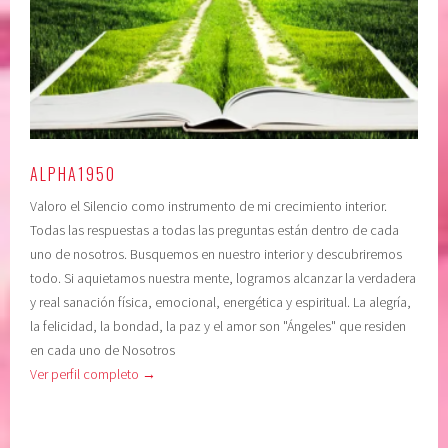
t
u
r
t
o
o
l
e
,
s
D
t
E
i
ALPHA1950
P
m
Valoro el Silencio como instrumento de mi crecimiento interior.
E
a
Todas las respuestas a todas las preguntas están dentro de cada
N
,
uno de nosotros. Busquemos en nuestro interior y descubriremos
D
d
todo. Si aquietamos nuestra mente, logramos alcanzar la verdadera
E
e
y real sanación física, emocional, energética y espiritual. La alegría,
N
p
la felicidad, la bondad, la paz y el amor son "Ángeles" que residen
C
e
en cada uno de Nosotros
I
n
Ver perfil completo →
A
d
E
e
M
n