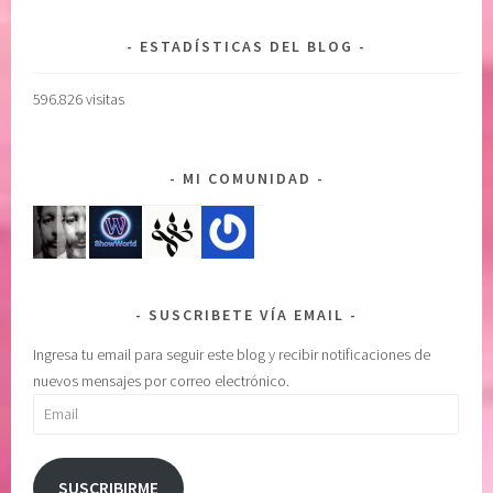
O
c
C
i
ESTADÍSTICAS DEL BLOG
I
a
O
e
596.826 visitas
N
m
A
o
L
c
MI COMUNIDAD
,
i
i
o
n
n
g
a
o
l
SUSCRIBETE VÍA EMAIL
b
,
e
L
Ingresa tu email para seguir este blog y recibir notificaciones de
r
i
nuevos mensajes por correo electrónico.
n
b
Email
a
r
b
o
i
y
SUSCRIBIRME