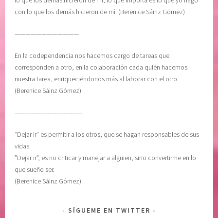
lo que los demás hicieron de mí, lo que importa es lo que yo hago
i
con lo que los demás hicieron de mí. (Berenice Sáinz Gómez)
l
————————————
i
d
En la codependencia nos hacemos cargo de tareas que
a
corresponden a otro, en la colaboración cada quién hacemos
d
nuestra tarea, enriqueciéndonos más al laborar con el otro.
(Berenice Sáinz Gómez)
————————————–
“Dejar ir” es permitir a los otros, que se hagan responsables de sus
vidas.
”Dejar ir”, es no criticar y manejar a alguien, sino convertirme en lo
que sueño ser.
(Berenice Sáinz Gómez)
SÍGUEME EN TWITTER