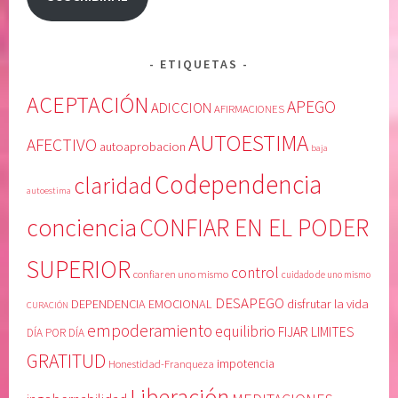
l
a
i
n
d
o
ETIQUETAS
a
s
d
e
ACEPTACIÓN
APEGO
ADICCION
AFIRMACIONES
,
a
AUTOESTIMA
o
s
AFECTIVO
autoaprobacion
baja
b
C
Codependencia
claridad
s
o
autoestima
e
d
conciencia
CONFIAR EN EL PODER
s
e
i
p
SUPERIOR
ó
e
control
confiar en uno mismo
cuidado de uno mismo
n
n
DESAPEGO
DEPENDENCIA EMOCIONAL
disfrutar la vida
CURACIÓN
,
d
empoderamiento
equilibrio
FIJAR LIMITES
R
i
DÍA POR DÍA
E
e
GRATITUD
Honestidad-Franqueza
impotencia
S
n
Liberación
C
t