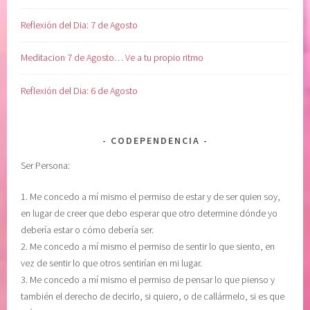
n
t
Reflexión del Dia: 7 de Agosto
i
m
Meditacion 7 de Agosto… Ve a tu propio ritmo
i
e
Reflexión del Dia: 6 de Agosto
n
t
o
CODEPENDENCIA
s
Ser Persona:
,
t
1. Me concedo a mí mismo el permiso de estar y de ser quien soy,
r
en lugar de creer que debo esperar que otro determine dónde yo
i
debería estar o cómo debería ser.
a
2. Me concedo a mí mismo el permiso de sentir lo que siento, en
n
vez de sentir lo que otros sentirían en mi lugar.
g
3. Me concedo a mí mismo el permiso de pensar lo que pienso y
u
también el derecho de decirlo, si quiero, o de callármelo, si es que
l