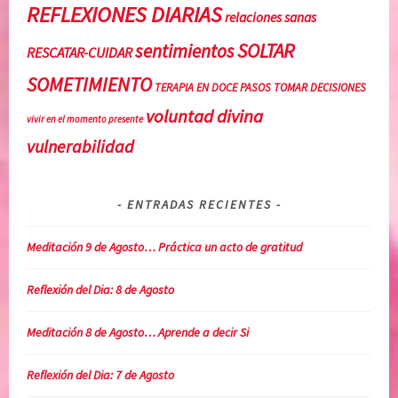
REFLEXIONES DIARIAS
i
o
relaciones sanas
b
,
SOLTAR
sentimientos
RESCATAR-CUIDAR
e
c
r
u
SOMETIMIENTO
TERAPIA EN DOCE PASOS
TOMAR DECISIONES
a
i
voluntad divina
vivir en el momento presente
c
d
i
a
vulnerabilidad
ó
d
n
o
ENTRADAS RECIENTES
,
d
R
e
Meditación 9 de Agosto… Práctica un acto de gratitud
E
u
C
n
Reflexión del Dia: 8 de Agosto
U
o
P
m
Meditación 8 de Agosto… Aprende a decir Si
E
i
R
s
Reflexión del Dia: 7 de Agosto
A
m
C
o