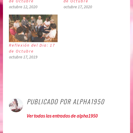
de Octubre
de Octubre
octubre 12, 2020
octubre 17, 2020
Reflexión del Dia: 17
de Octubre
octubre 17, 2019
P
|
E
u
t
PUBLICADO POR
ALPHA1950
b
i
l
q
Ver todas las entradas de alpha1950
i
u
c
e
a
t