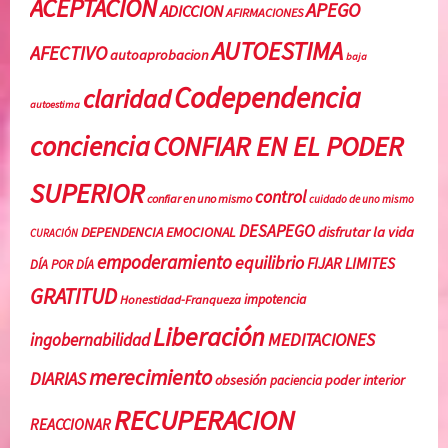
ACEPTACIÓN
APEGO
E
o
ADICCION
AFIRMACIONES
N
r
AUTOESTIMA
AFECTIVO
autoaprobacion
E
,
baja
L
c
Codependencia
claridad
P
o
autoestima
O
n
conciencia
CONFIAR EN EL PODER
D
f
E
i
SUPERIOR
control
confiar en uno mismo
R
a
cuidado de uno mismo
S
r
DESAPEGO
DEPENDENCIA EMOCIONAL
disfrutar la vida
CURACIÓN
U
e
empoderamiento
equilibrio
FIJAR LIMITES
DÍA POR DÍA
P
n
GRATITUD
E
u
Honestidad-Franqueza
impotencia
R
n
Liberación
MEDITACIONES
ingobernabilidad
I
o
O
m
merecimiento
DIARIAS
obsesión
poder interior
paciencia
R
i
RECUPERACION
,
s
REACCIONAR
L
m