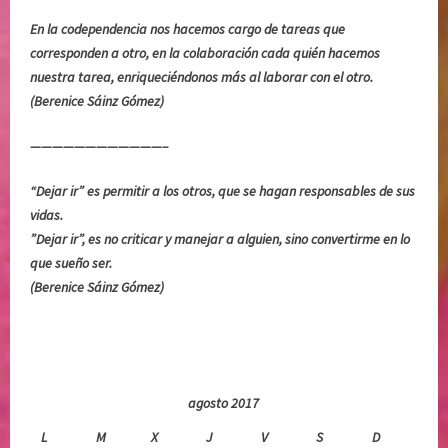
o
t
En la codependencia nos hacemos cargo de tareas que
l
t
corresponden a otro, en la colaboración cada quién hacemos
u
i
nuestra tarea, enriqueciéndonos más al laborar con el otro.
n
e
(Berenice Sáinz Gómez)
t
,
a
r
————————————–
d
e
d
c
“Dejar ir” es permitir a los otros, que se hagan responsables de sus
i
u
vidas.
v
p
”Dejar ir”, es no criticar y manejar a alguien, sino convertirme en lo
i
e
que sueño ser.
n
r
(Berenice Sáinz Gómez)
a
a
c
i
ó
n
agosto 2017
,
L
M
X
J
V
S
D
s