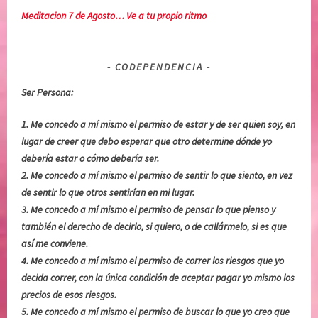
Meditacion 7 de Agosto… Ve a tu propio ritmo
I
,
O
L
N
i
CODEPENDENCIA
,
b
R
r
Ser Persona:
E
o
F
y
1. Me concedo a mí mismo el permiso de estar y de ser quien soy, en
L
a
lugar de creer que debo esperar que otro determine dónde yo
E
n
debería estar o cómo debería ser.
X
o
2. Me concedo a mí mismo el permiso de sentir lo que siento, en vez
I
s
de sentir lo que otros sentirían en mi lugar.
O
e
3. Me concedo a mí mismo el permiso de pensar lo que pienso y
N
a
también el derecho de decirlo, si quiero, o de callármelo, si es que
E
s
así me conviene.
S
C
4. Me concedo a mí mismo el permiso de correr los riesgos que yo
D
o
decida correr, con la única condición de aceptar pagar yo mismo los
I
d
precios de esos riesgos.
A
e
5. Me concedo a mí mismo el permiso de buscar lo que yo creo que