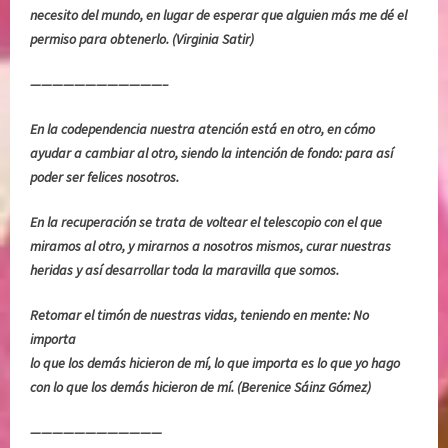
R
p
necesito del mundo, en lugar de esperar que alguien más me dé el
I
e
permiso para obtenerlo. (Virginia Satir)
A
n
S
d
————————————–
,
i
s
e
En la codependencia nuestra atención está en otro, en cómo
e
n
ayudar a cambiar al otro, siendo la intención de fondo: para así
n
t
poder ser felices nosotros.
t
e
En la recuperación se trata de voltear el telescopio con el que
i
,
miramos al otro, y mirarnos a nosotros mismos, curar nuestras
m
M
heridas y así desarrollar toda la maravilla que somos.
i
e
e
l
Retomar el timón de nuestras vidas, teniendo en mente: No
n
o
importa
t
d
lo que los demás hicieron de mí, lo que importa es lo que yo hago
o
y
con lo que los demás hicieron de mí. (Berenice Sáinz Gómez)
s
B
,
e
————————————
v
a