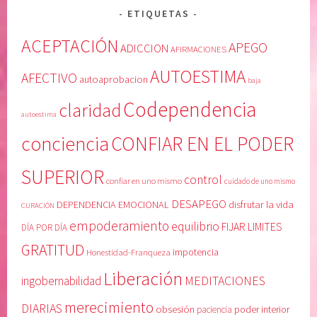
ETIQUETAS
ACEPTACIÓN
APEGO
ADICCION
AFIRMACIONES
AUTOESTIMA
AFECTIVO
autoaprobacion
baja
Codependencia
claridad
autoestima
conciencia
CONFIAR EN EL PODER
SUPERIOR
control
confiar en uno mismo
cuidado de uno mismo
DESAPEGO
DEPENDENCIA EMOCIONAL
disfrutar la vida
CURACIÓN
empoderamiento
equilibrio
FIJAR LIMITES
DÍA POR DÍA
GRATITUD
Honestidad-Franqueza
impotencia
Liberación
MEDITACIONES
ingobernabilidad
merecimiento
DIARIAS
obsesión
poder interior
paciencia