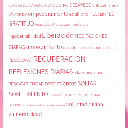
o
d
DESAPEGO
DEPENDENCIA EMOCIONAL
disfrutar la vida
CURACIÓN
n
y
empoderamiento
equilibrio
FIJAR LIMITES
DÍA POR DÍA
c
B
GRATITUD
i
e
Honestidad-Franqueza
impotencia
e
a
Liberación
MEDITACIONES
ingobernabilidad
n
t
c
t
merecimiento
DIARIAS
obsesión
poder interior
paciencia
i
i
RECUPERACION
a
e
REACCIONAR
,
,
REFLEXIONES DIARIAS
C
r
relaciones sanas
O
e
SOLTAR
sentimientos
RESCATAR-CUIDAR
N
c
F
u
SOMETIMIENTO
TERAPIA EN DOCE PASOS
TOMAR
I
p
voluntad divina
DECISIONES
vivir en el momento presente
A
e
R
r
vulnerabilidad
E
a
N
c