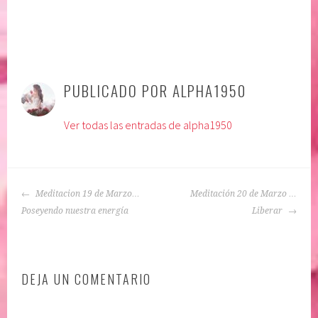
P
|
E
u
t
PUBLICADO POR
ALPHA1950
b
i
l
q
Ver todas las entradas de alpha1950
i
u
c
e
a
t
d
a
NAVEGACIÓN
o
d
Meditacion 19 de Marzo…
Meditación 20 de Marzo …
DE
e
o
Poseyendo nuestra energía
Liberar
ENTRADAS
n
:
:
a
A
u
DEJA UN COMENTARIO
C
t
E
o
P
e