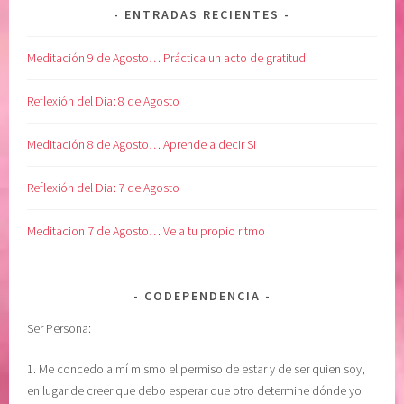
ENTRADAS RECIENTES
E
i
L
ó
Meditación 9 de Agosto… Práctica un acto de gratitud
P
n
O
,
Reflexión del Dia: 8 de Agosto
D
s
E
a
Meditación 8 de Agosto… Aprende a decir Si
R
n
S
a
Reflexión del Dia: 7 de Agosto
U
r
P
e
Meditacion 7 de Agosto… Ve a tu propio ritmo
E
l
R
a
I
l
CODEPENDENCIA
O
m
R
a
Ser Persona:
,
,
c
s
1. Me concedo a mí mismo el permiso de estar y de ser quien soy,
o
a
en lugar de creer que debo esperar que otro determine dónde yo