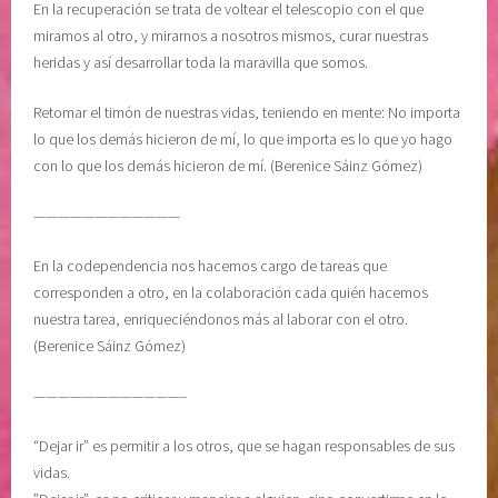
En la recuperación se trata de voltear el telescopio con el que
d
miramos al otro, y mirarnos a nosotros mismos, curar nuestras
a
heridas y así desarrollar toda la maravilla que somos.
d
o
Retomar el timón de nuestras vidas, teniendo en mente: No importa
d
lo que los demás hicieron de mí, lo que importa es lo que yo hago
e
con lo que los demás hicieron de mí. (Berenice Sáinz Gómez)
u
n
————————————
o
m
En la codependencia nos hacemos cargo de tareas que
i
corresponden a otro, en la colaboración cada quién hacemos
s
nuestra tarea, enriqueciéndonos más al laborar con el otro.
m
(Berenice Sáinz Gómez)
o
,
————————————–
D
E
“Dejar ir” es permitir a los otros, que se hagan responsables de sus
S
vidas.
A