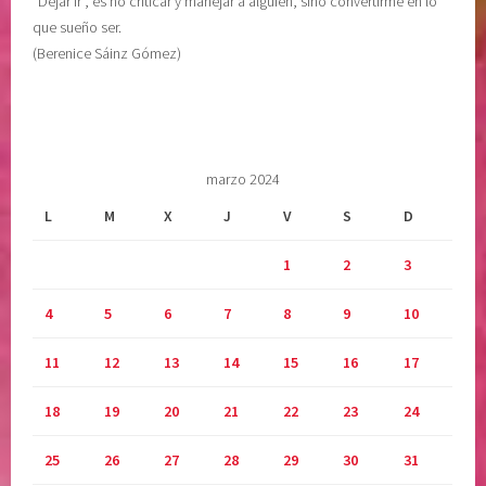
”Dejar ir”, es no criticar y manejar a alguien, sino convertirme en lo
P
que sueño ser.
E
(Berenice Sáinz Gómez)
G
O
,
L
i
marzo 2024
b
L
M
X
J
V
S
D
e
r
1
2
3
a
c
4
5
6
7
8
9
10
i
ó
11
12
13
14
15
16
17
n
,
18
19
20
21
22
23
24
R
25
26
27
28
29
30
31
E