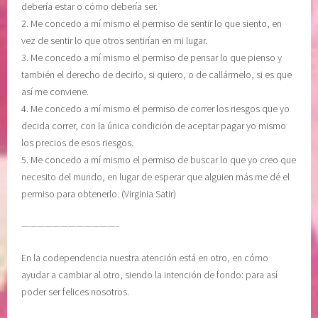
n
n
debería estar o cómo debería ser.
f
a
2. Me concedo a mí mismo el permiso de sentir lo que siento, en
i
r
vez de sentir lo que otros sentirían en mi lugar.
a
l
3. Me concedo a mí mismo el permiso de pensar lo que pienso y
r
a
también el derecho de decirlo, si quiero, o de callármelo, si es que
e
v
así me conviene.
n
i
4. Me concedo a mí mismo el permiso de correr los riesgos que yo
u
d
decida correr, con la única condición de aceptar pagar yo mismo
n
a
los precios de esos riesgos.
o
,
5. Me concedo a mí mismo el permiso de buscar lo que yo creo que
m
s
necesito del mundo, en lugar de esperar que alguien más me dé el
i
o
permiso para obtenerlo. (Virginia Satir)
s
l
m
t
————————————–
o
a
,
r
En la codependencia nuestra atención está en otro, en cómo
c
ayudar a cambiar al otro, siendo la intención de fondo: para así
u
poder ser felices nosotros.
i