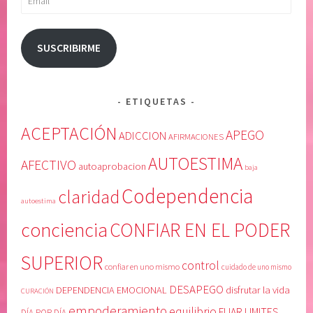
SUSCRIBIRME
ETIQUETAS
ACEPTACIÓN
APEGO
ADICCION
AFIRMACIONES
AUTOESTIMA
AFECTIVO
autoaprobacion
baja
Codependencia
claridad
autoestima
conciencia
CONFIAR EN EL PODER
SUPERIOR
control
confiar en uno mismo
cuidado de uno mismo
DESAPEGO
DEPENDENCIA EMOCIONAL
disfrutar la vida
CURACIÓN
empoderamiento
equilibrio
FIJAR LIMITES
DÍA POR DÍA