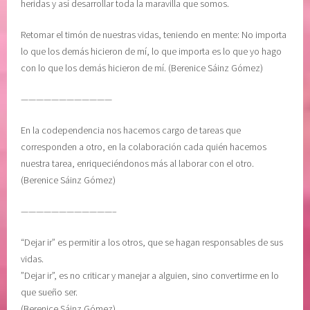
heridas y así desarrollar toda la maravilla que somos.
Retomar el timón de nuestras vidas, teniendo en mente: No importa
lo que los demás hicieron de mí, lo que importa es lo que yo hago
con lo que los demás hicieron de mí. (Berenice Sáinz Gómez)
————————————
En la codependencia nos hacemos cargo de tareas que
corresponden a otro, en la colaboración cada quién hacemos
nuestra tarea, enriqueciéndonos más al laborar con el otro.
(Berenice Sáinz Gómez)
————————————–
“Dejar ir” es permitir a los otros, que se hagan responsables de sus
vidas.
”Dejar ir”, es no criticar y manejar a alguien, sino convertirme en lo
que sueño ser.
(Berenice Sáinz Gómez)