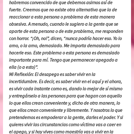
habremos convencido de que debemos asirnos así de
fuerte. Creemos que no existe otra alternativa que la de
reaccionar a esta persona o problema de esta manera
obsesiva. A menudo, cuando le sugiero a la gente que se
aparte de esta persona o de este problema, me responden
con horror. “¡Oh, no!”, dicen, “nunca podría hacer eso. Yo lo
amo, o la amo, demasiado. Me importa demasiado para
hacerle eso. Este problema o esta persona es demasiado
importante para mí. Tengo que permanecer apegado a
ella (o a esto)”.
Mi Reflexión: El desapego es saber vivir en la
incertidumbre. Es decir, es saber vivir en el aquí y el ahora,
es vivir cada instante como es, dando lo mejor de sí mismo
y entregárselo a las personas para que hagan con aquello
lo que ellos crean conveniente y, dicho de otra manera, lo
que ellos crean conveniente y libremente. Y nosotros lo que
pretendemos es empoderar a la gente, darles el poder. Y si
quieres vivir las circunstancias como víctima vas a caer en
el apego, y si hoy vives como maestría vas a vivir en la