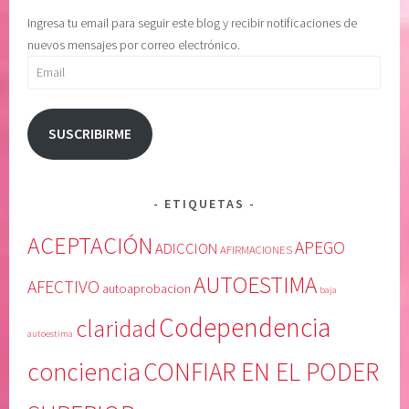
o
e
Ingresa tu email para seguir este blog y recibir notificaciones de
,
p
nuevos mensajes por correo electrónico.
i
e
Email
m
n
p
d
o
i
SUSCRIBIRME
t
e
e
n
n
t
ETIQUETAS
c
e
i
,
ACEPTACIÓN
APEGO
ADICCION
AFIRMACIONES
a
M
AUTOESTIMA
,
e
AFECTIVO
autoaprobacion
baja
i
l
Codependencia
claridad
n
o
autoestima
g
d
conciencia
CONFIAR EN EL PODER
o
y
b
B