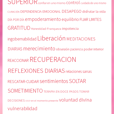
SUPERIOR
e
e
control
confiar en uno mismo
cuidado de uno mismo
r
a
DESAPEGO
DEPENDENCIA EMOCIONAL
disfrutar la vida
CURACIÓN
n
t
empoderamiento
equilibrio
FIJAR LIMITES
a
t
DÍA POR DÍA
b
i
GRATITUD
Honestidad-Franqueza
impotencia
i
e
Liberación
l
,
MEDITACIONES
ingobernabilidad
i
o
merecimiento
DIARIAS
obsesión
poder interior
paciencia
d
b
a
s
RECUPERACION
REACCIONAR
d
e
,
s
REFLEXIONES DIARIAS
relaciones sanas
i
i
SOLTAR
sentimientos
r
ó
RESCATAR-CUIDAR
a
n
SOMETIMIENTO
TERAPIA EN DOCE PASOS
TOMAR
,
,
voluntad divina
l
R
DECISIONES
vivir en el momento presente
a
E
vulnerabilidad
v
A