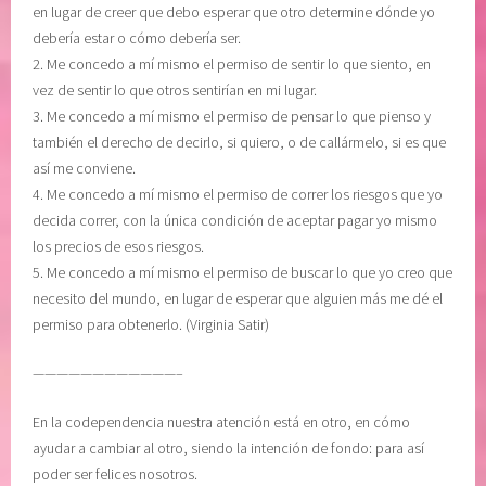
en lugar de creer que debo esperar que otro determine dónde yo
U
d
debería estar o cómo debería ser.
I
a
2. Me concedo a mí mismo el permiso de sentir lo que siento, en
D
d
vez de sentir lo que otros sentirían en mi lugar.
A
3. Me concedo a mí mismo el permiso de pensar lo que pienso y
R
también el derecho de decirlo, si quiero, o de callármelo, si es que
,
así me conviene.
s
4. Me concedo a mí mismo el permiso de correr los riesgos que yo
e
decida correr, con la única condición de aceptar pagar yo mismo
n
los precios de esos riesgos.
t
5. Me concedo a mí mismo el permiso de buscar lo que yo creo que
i
necesito del mundo, en lugar de esperar que alguien más me dé el
m
permiso para obtenerlo. (Virginia Satir)
i
e
————————————–
n
t
En la codependencia nuestra atención está en otro, en cómo
o
ayudar a cambiar al otro, siendo la intención de fondo: para así
s
poder ser felices nosotros.