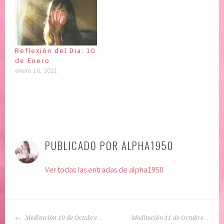
Reflexión del Dia: 10
de Enero
enero 10, 2021
P
|
E
u
t
PUBLICADO POR
ALPHA1950
b
i
l
q
Ver todas las entradas de alpha1950
i
u
c
e
a
t
d
a
NAVEGACIÓN
o
d
Meditación 10 de Octubre …
Meditación 11 de Octubre…