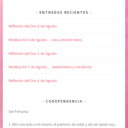
e
C
r
C
ENTRADAS RECIENTES
g
I
ü
O
Reflexión del Dia: 6 de Agosto
e
N
n
A
Meditación 6 de Agosto… Irás a donde mires
z
R
a
,
Reflexión del Dia: 5 de Agosto
,
v
R
u
Meditación 5 de Agosto… Sentimientos y rendición
E
l
S
n
Reflexión del Dia: 4 de Agosto
C
e
A
r
T
a
CODEPENDENCIA
A
b
Ser Persona:
R
i
-
l
1. Me concedo a mí mismo el permiso de estar y de ser quien soy,
C
i