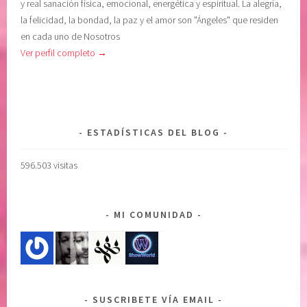
y real sanación física, emocional, energética y espiritual. La alegría,
C
a
la felicidad, la bondad, la paz y el amor son "Ángeles" que residen
I
l
en cada uno de Nosotros
A
,
Ver perfil completo →
E
L
M
i
O
b
C
r
I
o
ESTADÍSTICAS DEL BLOG
O
y
N
a
596.503 visitas
A
n
L
o
,
s
MI COMUNIDAD
e
e
l
a
m
s
i
C
e
o
SUSCRIBETE VÍA EMAIL
d
d