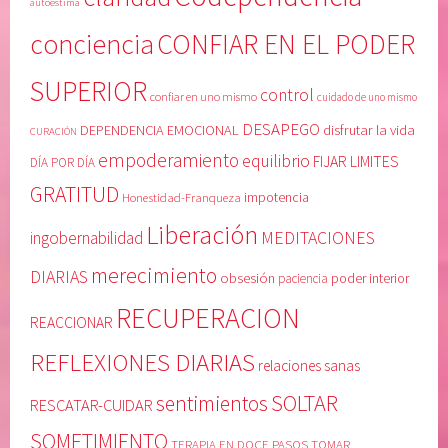
autoestima
conciencia
CONFIAR EN EL PODER
SUPERIOR
control
confiar en uno mismo
cuidado de uno mismo
DESAPEGO
DEPENDENCIA EMOCIONAL
disfrutar la vida
CURACIÓN
empoderamiento
equilibrio
FIJAR LIMITES
DÍA POR DÍA
GRATITUD
Honestidad-Franqueza
impotencia
Liberación
MEDITACIONES
ingobernabilidad
merecimiento
DIARIAS
obsesión
poder interior
paciencia
RECUPERACION
REACCIONAR
REFLEXIONES DIARIAS
relaciones sanas
SOLTAR
sentimientos
RESCATAR-CUIDAR
SOMETIMIENTO
TERAPIA EN DOCE PASOS
TOMAR