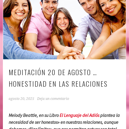
MEDITACIÓN 20 DE AGOSTO …
HONESTIDAD EN LAS RELACIONES
agosto 20, 2025
Deja un comentario
Melody Beattie, en su Libro
El Lenguaje del Adiós
plantea la
necesidad de ser honestos» en nuestras relaciones, aunque
debemos «fijar límites» que nos permitan actuar con total