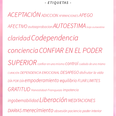
ETIQUETAS
ACEPTACIÓN
APEGO
ADICCION
AFIRMACIONES
AUTOESTIMA
AFECTIVO
autoaprobacion
baja autoestima
Codependencia
claridad
conciencia
CONFIAR EN EL PODER
SUPERIOR
control
confiar en uno mismo
cuidado de uno mismo
DESAPEGO
DEPENDENCIA EMOCIONAL
disfrutar la vida
CURACIÓN
empoderamiento
equilibrio
FIJAR LIMITES
DÍA POR DÍA
GRATITUD
Honestidad-Franqueza
impotencia
Liberación
MEDITACIONES
ingobernabilidad
merecimiento
DIARIAS
obsesión
poder interior
paciencia