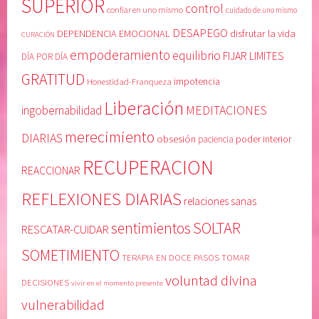
SUPERIOR
control
confiar en uno mismo
cuidado de uno mismo
DESAPEGO
DEPENDENCIA EMOCIONAL
disfrutar la vida
CURACIÓN
empoderamiento
equilibrio
FIJAR LIMITES
DÍA POR DÍA
GRATITUD
Honestidad-Franqueza
impotencia
Liberación
MEDITACIONES
ingobernabilidad
merecimiento
DIARIAS
obsesión
poder interior
paciencia
RECUPERACION
REACCIONAR
REFLEXIONES DIARIAS
relaciones sanas
SOLTAR
sentimientos
RESCATAR-CUIDAR
SOMETIMIENTO
TERAPIA EN DOCE PASOS
TOMAR
voluntad divina
DECISIONES
vivir en el momento presente
vulnerabilidad