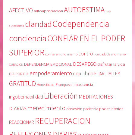
r
AUTOESTIMA
AFECTIVO
autoaprobacion
baja
Codependencia
claridad
autoestima
conciencia
CONFIAR EN EL PODER
SUPERIOR
control
confiar en uno mismo
cuidado de uno mismo
DESAPEGO
DEPENDENCIA EMOCIONAL
disfrutar la vida
CURACIÓN
empoderamiento
equilibrio
FIJAR LIMITES
DÍA POR DÍA
GRATITUD
Honestidad-Franqueza
impotencia
Liberación
MEDITACIONES
ingobernabilidad
merecimiento
DIARIAS
obsesión
poder interior
paciencia
RECUPERACION
REACCIONAR
REFLEXIONES DIARIAS