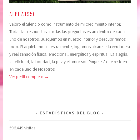
E
r
F
a
ALPHA1950
L
c
Valoro el Silencio como instrumento de mi crecimiento interior.
E
i
Todas las respuestas a todas las preguntas están dentro de cada
X
o
uno de nosotros. Busquemos en nuestro interior y descubriremos
I
n
todo. Si aquietamos nuestra mente, logramos alcanzar la verdadera
O
,
y real sanación física, emocional, energética y espiritual. La alegría,
N
r
la felicidad, la bondad, la paz y el amor son "Ángeles" que residen
E
e
en cada uno de Nosotros
S
c
Ver perfil completo →
D
u
I
p
A
e
R
r
I
a
ESTADÍSTICAS DEL BLOG
A
c
S
i
596.449 visitas
,
ó
S
n