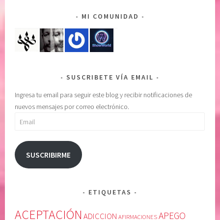
O
,
MI COMUNIDAD
L
s
T
a
A
n
R
a
r
SUSCRIBETE VÍA EMAIL
e
l
Ingresa tu email para seguir este blog y recibir notificaciones de
a
nuevos mensajes por correo electrónico.
l
Email
m
a
,
SUSCRIBIRME
s
o
l
ETIQUETAS
t
a
ACEPTACIÓN
APEGO
ADICCION
AFIRMACIONES