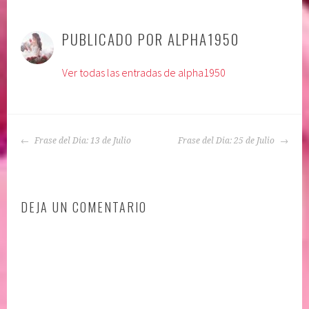
P
|
E
u
t
PUBLICADO POR
ALPHA1950
b
i
l
q
Ver todas las entradas de alpha1950
i
u
c
e
a
t
d
a
NAVEGACIÓN
o
d
Frase del Dia: 13 de Julio
Frase del Dia: 25 de Julio
DE
e
o
ENTRADAS
n
:
:
a
DEJA UN COMENTARIO
A
p
D
e
I
g
C
o
C
a
I
f
O
e