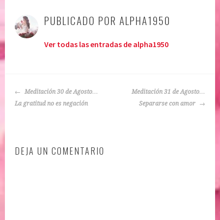
u
t
PUBLICADO POR
ALPHA1950
b
i
l
q
Ver todas las entradas de alpha1950
i
u
c
e
a
t
d
a
NAVEGACIÓN
o
d
Meditación 30 de Agosto…
Meditación 31 de Agosto…
DE
e
o
La gratitud no es negación
Separarse con amor
ENTRADAS
n
:
:
b
c
a
DEJA UN COMENTARIO
l
j
a
a
r
a
i
u
d
t
a
o