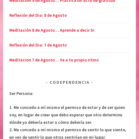
Meditación 9 de Agosto… Práctica un acto de gratitud
O
,
N
r
Reflexión del Dia: 8 de Agosto
E
e
S
c
Meditación 8 de Agosto… Aprende a decir Si
D
u
I
p
Reflexión del Dia: 7 de Agosto
A
e
R
r
Meditacion 7 de Agosto… Ve a tu propio ritmo
I
a
A
c
S
i
CODEPENDENCIA
,
ó
S
n
Ser Persona:
O
,
L
s
1. Me concedo a mí mismo el permiso de estar y de ser quien
T
a
soy, en lugar de creer que debo esperar que otro determine
A
n
dónde yo debería estar o cómo debería ser.
R
a
2. Me concedo a mí mismo el permiso de sentir lo que siento,
,
r
en vez de sentir lo que otros sentirían en mi lugar.