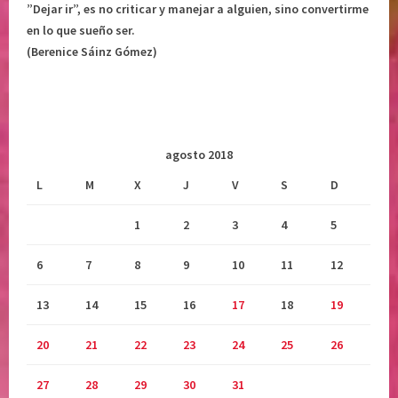
r
”Dejar ir”, es no criticar y manejar a alguien, sino convertirme
,
en lo que sueño ser.
v
(Berenice Sáinz Gómez)
u
l
n
e
r
agosto 2018
a
L
M
X
J
V
S
D
b
i
1
2
3
4
5
l
i
6
7
8
9
10
11
12
d
a
13
14
15
16
17
18
19
d
20
21
22
23
24
25
26
27
28
29
30
31