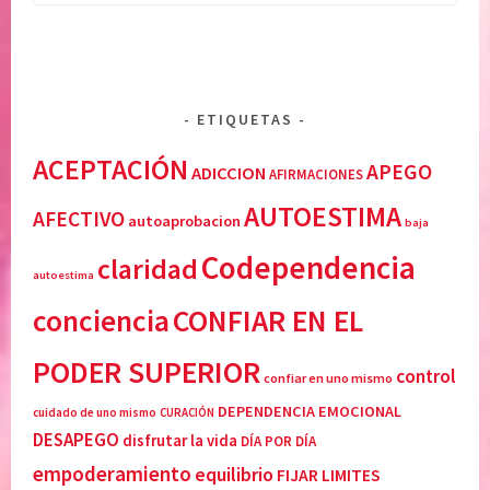
A
r
P
o
E
y
G
a
O
n
ETIQUETAS
,
o
ACEPTACIÓN
APEGO
L
s
ADICCION
AFIRMACIONES
i
e
AUTOESTIMA
AFECTIVO
autoaprobacion
b
a
baja
e
s
Codependencia
claridad
r
C
autoestima
a
o
conciencia
CONFIAR EN EL
c
d
i
e
PODER SUPERIOR
control
confiar en uno mismo
ó
p
n
e
DEPENDENCIA EMOCIONAL
cuidado de uno mismo
CURACIÓN
,
n
DESAPEGO
disfrutar la vida
DÍA POR DÍA
R
d
empoderamiento
equilibrio
FIJAR LIMITES
E
i