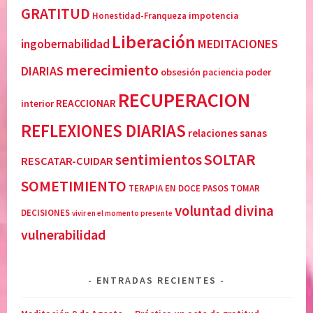
GRATITUD
C
e
Honestidad-Franqueza
impotencia
U
n
Liberación
MEDITACIONES
ingobernabilidad
P
t
E
e
merecimiento
DIARIAS
obsesión
poder
paciencia
R
,
RECUPERACION
A
M
REACCIONAR
interior
C
e
REFLEXIONES DIARIAS
I
l
relaciones sanas
O
o
SOLTAR
sentimientos
RESCATAR-CUIDAR
N
d
,
y
SOMETIMIENTO
TERAPIA EN DOCE PASOS
TOMAR
R
B
voluntad divina
DECISIONES
vivir en el momento presente
E
e
F
a
vulnerabilidad
L
t
E
t
ENTRADAS RECIENTES
X
i
I
e