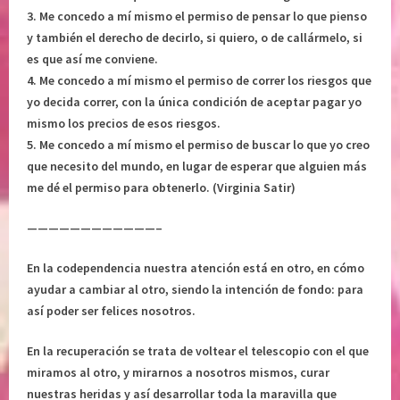
v
e
3. Me concedo a mí mismo el permiso de pensar lo que pienso
o
l
y también el derecho de decirlo, si quiero, o de callármelo, si
l
a
es que así me conviene.
u
l
4. Me concedo a mí mismo el permiso de correr los riesgos que
n
m
yo decida correr, con la única condición de aceptar pagar yo
t
a
mismo los precios de esos riesgos.
a
,
5. Me concedo a mí mismo el permiso de buscar lo que yo creo
d
s
que necesito del mundo, en lugar de esperar que alguien más
d
a
me dé el permiso para obtenerlo. (Virginia Satir)
i
n
v
a
————————————–
i
r
n
l
En la codependencia nuestra atención está en otro, en cómo
a
a
ayudar a cambiar al otro, siendo la intención de fondo: para
v
así poder ser felices nosotros.
i
En la recuperación se trata de voltear el telescopio con el que
d
miramos al otro, y mirarnos a nosotros mismos, curar
a
nuestras heridas y así desarrollar toda la maravilla que
,