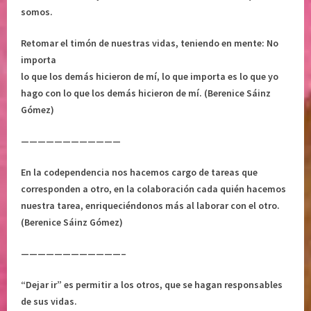
somos.
s
e
Retomar el timón de nuestras vidas, teniendo en mente: No
n
importa
t
lo que los demás hicieron de mí, lo que importa es lo que yo
i
hago con lo que los demás hicieron de mí. (Berenice Sáinz
m
Gómez)
i
e
————————————
n
t
En la codependencia nos hacemos cargo de tareas que
o
corresponden a otro, en la colaboración cada quién hacemos
s
nuestra tarea, enriqueciéndonos más al laborar con el otro.
,
(Berenice Sáinz Gómez)
s
o
————————————–
l
t
“Dejar ir” es permitir a los otros, que se hagan responsables
a
de sus vidas.