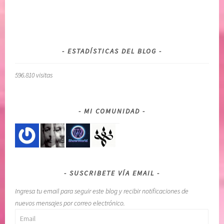
O
e
D
n
E
u
R
n
ESTADÍSTICAS DEL BLOG
S
o
U
m
596.810 visitas
P
i
E
s
R
m
MI COMUNIDAD
I
o
O
,
R
c
,
u
D
i
SUSCRIBETE VÍA EMAIL
Í
d
A
a
Ingresa tu email para seguir este blog y recibir notificaciones de
P
d
nuevos mensajes por correo electrónico.
O
o
Email