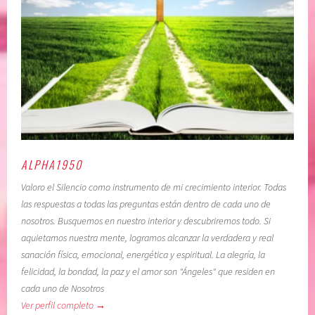
i
d
e
e
n
r
c
s
i
u
a
p
,
e
C
r
O
i
N
o
ALPHA1950
F
r
Valoro el Silencio como instrumento de mi crecimiento interior. Todas
I
,
las respuestas a todas las preguntas están dentro de cada uno de
A
c
nosotros. Busquemos en nuestro interior y descubriremos todo. Si
R
o
aquietamos nuestra mente, logramos alcanzar la verdadera y real
E
n
sanación física, emocional, energética y espiritual. La alegría, la
N
f
felicidad, la bondad, la paz y el amor son "Ángeles" que residen en
E
i
cada uno de Nosotros
L
a
Ver perfil completo →
P
r