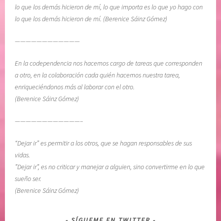
,
a
lo que los demás hicieron de mí, lo que importa es lo que yo hago con
v
n
lo que los demás hicieron de mí. (Berenice Sáinz Gómez)
u
a
l
r
————————————
n
e
En la codependencia nos hacemos cargo de tareas que corresponden
e
l
a otro, en la colaboración cada quién hacemos nuestra tarea,
r
a
enriqueciéndonos más al laborar con el otro.
a
l
(Berenice Sáinz Gómez)
b
m
i
a
————————————–
l
,
i
s
“Dejar ir” es permitir a los otros, que se hagan responsables de sus
d
e
vidas.
a
n
”Dejar ir”, es no criticar y manejar a alguien, sino convertirme en lo que
d
t
sueño ser.
i
(Berenice Sáinz Gómez)
m
i
e
SÍGUEME EN TWITTER