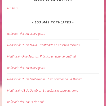
n
Mis tuits
t
o
s
LOS MÁS POPULARES
,
s
Reflexión del Dia: 8 de Agosto
o
l
Meditación 20 de Mayo... Confiando en nosotros mismos
t
a
Meditación 9 de Agosto... Práctica un acto de gratitud
r
,
Reflexión del Dia: 9 de Agosto
s
o
Meditación 25 de Septiembre... Esta ocurriendo un Milagro
m
e
Meditación 13 de Octubre... La sustancia sobre la forma
t
i
Reflexión del Dia: 11 de Abril