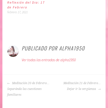
Reflexión del Dia: 17
de Febrero
febrero 17, 2021
P
|
E
u
t
PUBLICADO POR
ALPHA1950
b
i
l
q
Ver todas las entradas de alpha1950
i
u
c
e
a
t
d
a
NAVEGACIÓN
o
d
Meditación 20 de Febrero…
Meditación 21 de Febrero…
DE
e
o
Separándo las cuestiones
Dejar ir la vergüenza
ENTRADAS
n
:
familiares
:
a
A
u