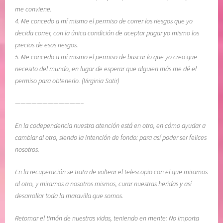
E
i
me conviene.
N
o
4. Me concedo a mí mismo el permiso de correr los riesgos que yo
T
n
decida correr, con la única condición de aceptar pagar yo mismo los
O
,
precios de esos riesgos.
,
M
5. Me concedo a mí mismo el permiso de buscar lo que yo creo que
v
e
necesito del mundo, en lugar de esperar que alguien más me dé el
o
l
permiso para obtenerlo. (Virginia Satir)
l
o
u
d
————————————–
n
y
t
B
En la codependencia nuestra atención está en otro, en cómo ayudar a
a
e
cambiar al otro, siendo la intención de fondo: para así poder ser felices
d
a
nosotros.
d
t
i
t
En la recuperación se trata de voltear el telescopio con el que miramos
v
i
al otro, y mirarnos a nosotros mismos, curar nuestras heridas y así
i
e
desarrollar toda la maravilla que somos.
n
,
a
s
Retomar el timón de nuestras vidas, teniendo en mente: No importa