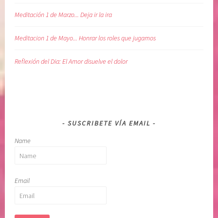
m
i
Meditación 1 de Marzo... Deja ir la ira
e
n
Meditacion 1 de Mayo... Honrar los roles que jugamos
t
o
Reflexión del Dia: El Amor disuelve el dolor
a
l
a
v
o
SUSCRIBETE VÍA EMAIL
l
Name
u
n
t
a
Email
d
d
i