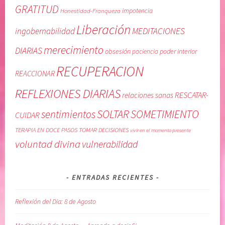
U
,
GRATITUD
Honestidad-Franqueza
impotencia
P
G
Liberación
E
u
MEDITACIONES
ingobernabilidad
R
í
merecimiento
DIARIAS
obsesión
poder interior
paciencia
A
a
C
d
RECUPERACION
REACCIONAR
I
e
O
l
REFLEXIONES DIARIAS
RESCATAR-
relaciones sanas
N
o
SOLTAR
SOMETIMIENTO
sentimientos
,
s
CUIDAR
R
D
TERAPIA EN DOCE PASOS
TOMAR DECISIONES
vivir en el momento presente
E
o
voluntad divina
vulnerabilidad
F
c
L
e
E
P
ENTRADAS RECIENTES
X
a
I
s
Reflexión del Dia: 8 de Agosto
O
o
N
s