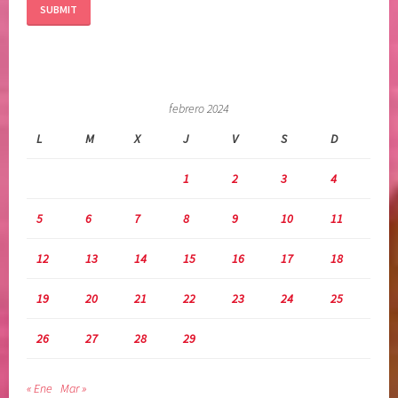
v
i
n
a
febrero 2024
L
M
X
J
V
S
D
1
2
3
4
5
6
7
8
9
10
11
12
13
14
15
16
17
18
19
20
21
22
23
24
25
26
27
28
29
« Ene
Mar »