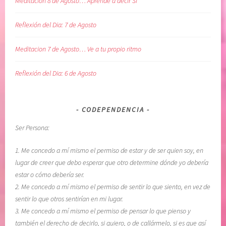
Meditación 8 de Agosto… Aprende a decir Si
E
,
S
l
Reflexión del Dia: 7 de Agosto
D
a
I
o
Meditacion 7 de Agosto… Ve a tu propio ritmo
A
r
R
a
Reflexión del Dia: 6 de Agosto
I
c
A
i
S
ó
CODEPENDENCIA
,
n
Ser Persona:
S
,
O
l
1. Me concedo a mí mismo el permiso de estar y de ser quien soy, en
M
i
lugar de creer que debo esperar que otro determine dónde yo debería
E
b
estar o cómo debería ser.
T
e
2. Me concedo a mí mismo el permiso de sentir lo que siento, en vez de
I
r
sentir lo que otros sentirían en mi lugar.
M
a
3. Me concedo a mí mismo el permiso de pensar lo que pienso y
I
c
también el derecho de decirlo, si quiero, o de callármelo, si es que así