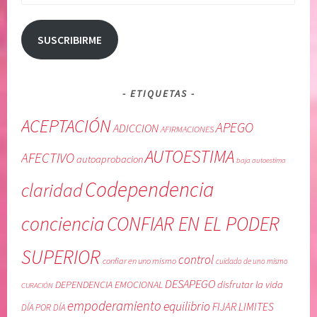
R
d
D
e
Í
u
SUSCRIBIRME
A
n
,
o
L
m
ETIQUETAS
i
i
b
s
ACEPTACIÓN
APEGO
ADICCION
AFIRMACIONES
e
m
AUTOESTIMA
r
o
AFECTIVO
autoaprobacion
baja autoestima
a
,
Codependencia
claridad
c
g
i
r
conciencia
CONFIAR EN EL PODER
ó
a
n
t
SUPERIOR
,
i
control
confiar en uno mismo
cuidado de uno mismo
R
t
DESAPEGO
DEPENDENCIA EMOCIONAL
disfrutar la vida
CURACIÓN
E
u
empoderamiento
equilibrio
FIJAR LIMITES
C
d
DÍA POR DÍA