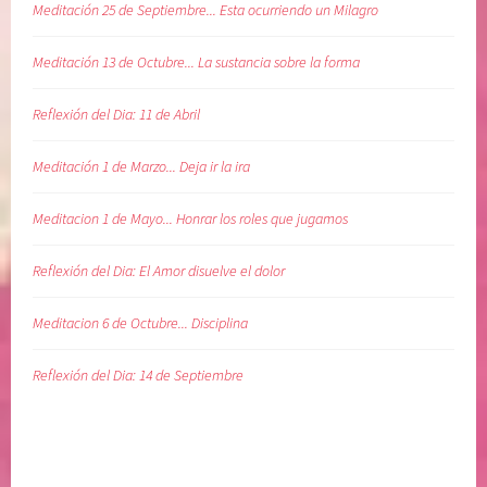
n
Meditación 25 de Septiembre... Esta ocurriendo un Milagro
a
r
Meditación 13 de Octubre... La sustancia sobre la forma
e
l
Reflexión del Dia: 11 de Abril
a
l
Meditación 1 de Marzo... Deja ir la ira
m
a
Meditacion 1 de Mayo... Honrar los roles que jugamos
,
s
Reflexión del Dia: El Amor disuelve el dolor
a
n
Meditacion 6 de Octubre... Disciplina
a
r
Reflexión del Dia: 14 de Septiembre
l
a
v
i