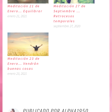
Meditación 21 de
Meditación 27 de
Enero… Equilibrar
Septiembre …
enero 21, 2021
Retrocesos
temporales
septiembre 27, 2020
Meditación 23 de
Enero… Vendrán
buenas cosas
enero 23, 2021
P
|
E
u
t
PUBLICADO POR
ALPHA1950
b
i