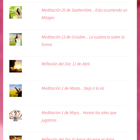
,
v
Meditación 25 de Septiembre... Esta ocurriendo un
u
Milagro
l
n
Meditación 13 de Octubre... La sustancia sobre la
e
forma
r
a
b
Reflexión del Dia: 11 de Abril
i
l
i
Meditación 1 de Marzo... Deja ir la ira
d
a
d
Meditacion 1 de Mayo... Honrar los roles que
jugamos
Reflexión del Dia: El Amor disuelve el dolor