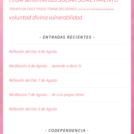
CUIDAR
R
,
TERAPIA EN DOCE PASOS
TOMAR DECISIONES
vivir en el momento presente
E
L
voluntad divina
vulnerabilidad
C
i
U
b
P
r
ENTRADAS RECIENTES
E
o
R
E
Reflexión del Dia: 8 de Agosto
A
l
C
L
Meditación 8 de Agosto… Aprende a decir Si
I
e
O
n
Reflexión del Dia: 7 de Agosto
N
g
,
u
Meditacion 7 de Agosto… Ve a tu propio ritmo
r
a
e
j
Reflexión del Dia: 6 de Agosto
l
e
a
d
c
e
CODEPENDENCIA