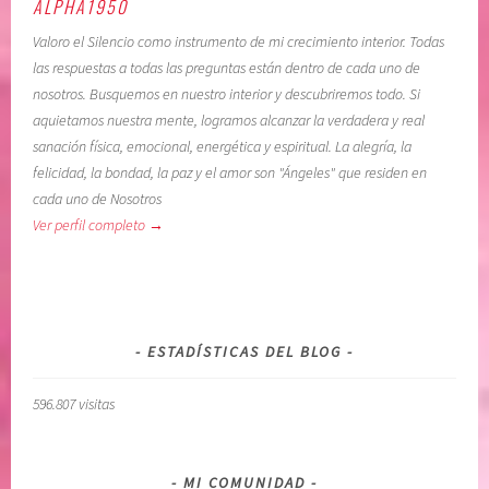
ALPHA1950
N
r
Valoro el Silencio como instrumento de mi crecimiento interior. Todas
F
s
las respuestas a todas las preguntas están dentro de cada uno de
I
u
nosotros. Busquemos en nuestro interior y descubriremos todo. Si
A
p
aquietamos nuestra mente, logramos alcanzar la verdadera y real
R
e
sanación física, emocional, energética y espiritual. La alegría, la
E
r
felicidad, la bondad, la paz y el amor son "Ángeles" que residen en
N
i
cada uno de Nosotros
E
o
Ver perfil completo →
L
r
P
,
O
c
D
o
E
n
ESTADÍSTICAS DEL BLOG
R
f
S
i
596.807 visitas
U
a
P
r
E
e
MI COMUNIDAD