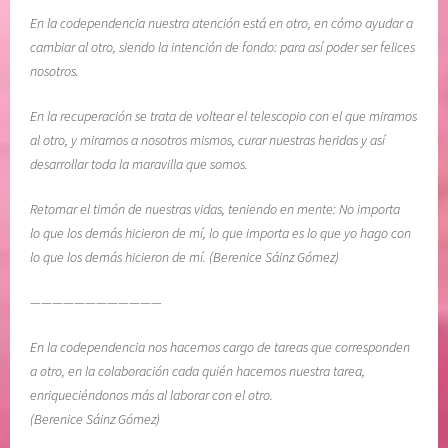
E
D
En la codependencia nuestra atención está en otro, en cómo ayudar a
N
i
cambiar al otro, siendo la intención de fondo: para así poder ser felices
T
a
nosotros.
O
r
i
En la recuperación se trata de voltear el telescopio con el que miramos
a
al otro, y mirarnos a nosotros mismos, curar nuestras heridas y así
s
desarrollar toda la maravilla que somos.
,
M
Retomar el timón de nuestras vidas, teniendo en mente: No importa
e
lo que los demás hicieron de mí, lo que importa es lo que yo hago con
l
lo que los demás hicieron de mí. (Berenice Sáinz Gómez)
o
d
————————————
y
En la codependencia nos hacemos cargo de tareas que corresponden
B
a otro, en la colaboración cada quién hacemos nuestra tarea,
e
enriqueciéndonos más al laborar con el otro.
a
(Berenice Sáinz Gómez)
t
t