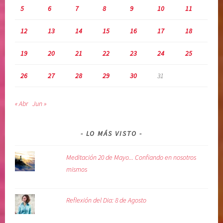
5
6
7
8
9
10
11
t
a
12
13
14
15
16
17
18
r
,
19
20
21
22
23
24
25
v
o
26
27
28
29
30
31
l
u
« Abr
Jun »
n
t
a
LO MÁS VISTO
d
d
Meditación 20 de Mayo... Confiando en nosotros
i
mismos
v
i
Reflexión del Dia: 8 de Agosto
n
a