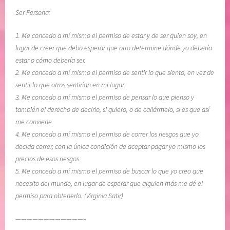
i
l
Ser Persona:
o
A
n
d
1. Me concedo a mí mismo el permiso de estar y de ser quien soy, en
e
i
lugar de creer que debo esperar que otro determine dónde yo debería
s
ó
estar o cómo debería ser.
s
s
2. Me concedo a mí mismo el permiso de sentir lo que siento, en vez de
a
,
sentir lo que otros sentirían en mi lugar.
n
M
3. Me concedo a mí mismo el permiso de pensar lo que pienso y
a
e
también el derecho de decirlo, si quiero, o de callármelo, si es que así
s
d
me conviene.
,
i
4. Me concedo a mí mismo el permiso de correr los riesgos que yo
S
t
decida correr, con la única condición de aceptar pagar yo mismo los
O
a
precios de esos riesgos.
M
c
5. Me concedo a mí mismo el permiso de buscar lo que yo creo que
E
i
necesito del mundo, en lugar de esperar que alguien más me dé el
T
o
permiso para obtenerlo. (Virginia Satir)
I
n
M
e
————————————–
I
s