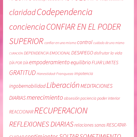
T
u
Codependencia
claridad
I
n
T
o
conciencia
CONFIAR EN EL PODER
U
m
D
i
SUPERIOR
,
s
control
confiar en uno mismo
cuidado de uno mismo
m
m
DESAPEGO
DEPENDENCIA EMOCIONAL
disfrutar la vida
CURACIÓN
e
o
empoderamiento
equilibrio
FIJAR LIMITES
r
,
DÍA POR DÍA
e
l
GRATITUD
Honestidad-Franqueza
impotencia
c
i
Liberación
i
b
MEDITACIONES
ingobernabilidad
m
e
merecimiento
DIARIAS
obsesión
poder interior
paciencia
i
r
e
a
RECUPERACION
REACCIONAR
n
c
t
i
REFLEXIONES DIARIAS
RESCATAR-
relaciones sanas
o
o
SOLTAR
SOMETIMIENTO
sentimientos
,
n