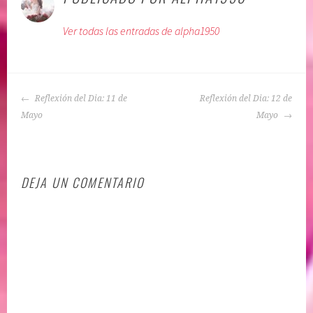
l
q
Ver todas las entradas de alpha1950
i
u
c
e
a
t
d
a
NAVEGACIÓN
o
d
Reflexión del Dia: 11 de
Reflexión del Dia: 12 de
DE
e
o
Mayo
Mayo
ENTRADAS
n
:
:
A
A
f
DEJA UN COMENTARIO
U
i
T
r
O
m
E
a
S
c
T
i
I
o
M
n