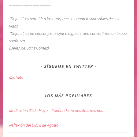
————————————–
i
e
“Dejar ir” es permitir a los otros, que se hagan responsables de sus
,
vidas.
r
”Dejar ir”, es no criticar y manejar a alguien, sino convertirme en lo que
e
sueño ser.
c
(Berenice Sáinz Gómez)
u
p
e
SÍGUEME EN TWITTER
r
Mis tuits
a
c
i
LOS MÁS POPULARES
ó
n
Meditación 20 de Mayo... Confiando en nosotros mismos
,
s
Reflexión del Dia: 8 de Agosto
a