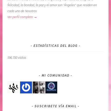
c
,
felicidad, la bondad, la paz y el amor son "Ángeles" que residen en
i
c
cada uno de Nosotros
a
u
Ver perfil completo →
,
i
C
d
O
a
N
d
F
o
ESTADÍSTICAS DEL BLOG
I
d
A
e
596.780 visitas
R
u
E
n
N
o
MI COMUNIDAD
E
m
L
i
P
s
O
m
D
o
SUSCRIBETE VÍA EMAIL
E
,