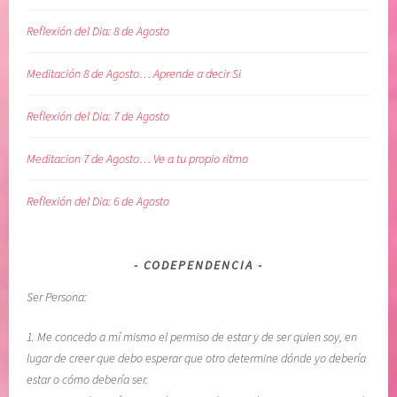
m
l
i
L
Reflexión del Dia: 8 de Agosto
e
e
n
n
Meditación 8 de Agosto… Aprende a decir Si
t
g
o
u
Reflexión del Dia: 7 de Agosto
,
a
R
j
Meditacion 7 de Agosto… Ve a tu propio ritmo
E
e
C
d
Reflexión del Dia: 6 de Agosto
U
e
P
l
E
A
CODEPENDENCIA
R
d
Ser Persona:
A
i
C
ó
1. Me concedo a mí mismo el permiso de estar y de ser quien soy, en
I
s
lugar de creer que debo esperar que otro determine dónde yo debería
O
,
estar o cómo debería ser.
N
r