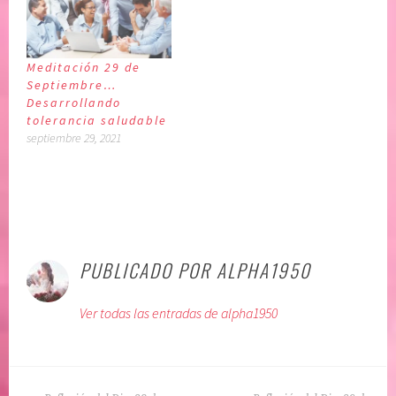
Meditación 29 de
Septiembre…
Desarrollando
tolerancia saludable
septiembre 29, 2021
P
|
E
u
t
PUBLICADO POR
ALPHA1950
b
i
l
q
Ver todas las entradas de alpha1950
i
u
c
e
a
t
d
a