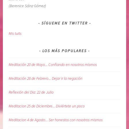
e
(Berenice Sáinz Gómez)
n
t
i
SÍGUEME EN TWITTER
m
Mis tuits
i
e
n
LOS MÁS POPULARES
t
o
Meditación 20 de Mayo... Confiando en nosotros mismos
s
,
Meditación 28 de Febrero... Dejar ir la negación
v
o
Reflexión del Dia: 22 de Julio
l
u
Meditacion 25 de Diciembre... Diviértete un poco
n
t
Meditacion 4 de Agosto... Ser honestos con nosotros mismos
a