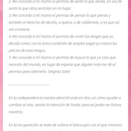
2. Me concedo a mí mismo el permiso de sentir lo que siento, en vez de
,
e
sentir lo que otros sentirían en mi lugar.
t
c
3. Me concedo a mí mismo el permiso de pensar lo que pienso y
o
u
también el derecho de decirlo, si quiero, o de callármelo, si es que así
l
p
me conviene.
e
e
4. Me concedo a mí mismo el permiso de correr los riesgos que yo
r
r
decida correr, con la única condición de aceptar pagar yo mismo los
a
a
precios de esos riesgos.
n
c
5. Me concedo a mí mismo el permiso de buscar lo que yo creo que
c
i
necesito del mundo, en lugar de esperar que alguien más me dé el
i
ó
permiso para obtenerlo. (Virginia Satir)
a
n
,
,
————————————–
v
s
u
a
En la codependencia nuestra atención está en otro, en cómo ayudar a
l
n
cambiar al otro, siendo la intención de fondo: para así poder ser felices
n
a
nosotros.
e
r
r
e
En la recuperación se trata de voltear el telescopio con el que miramos
a
l