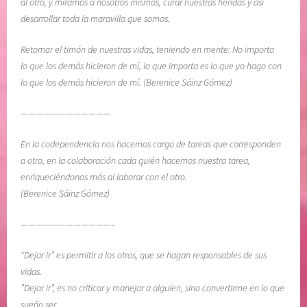
al otro, y mirarnos a nosotros mismos, curar nuestras heridas y así
b
a
desarrollar toda la maravilla que somos.
i
l
l
m
Retomar el timón de nuestras vidas, teniendo en mente: No importa
i
a
lo que los demás hicieron de mí, lo que importa es lo que yo hago con
d
,
lo que los demás hicieron de mí. (Berenice Sáinz Gómez)
a
s
d
a
————————————
n
En la codependencia nos hacemos cargo de tareas que corresponden
a
a otro, en la colaboración cada quién hacemos nuestra tarea,
r
enriqueciéndonos más al laborar con el otro.
l
(Berenice Sáinz Gómez)
a
v
————————————–
i
d
“Dejar ir” es permitir a los otros, que se hagan responsables de sus
a
vidas.
,
”Dejar ir”, es no criticar y manejar a alguien, sino convertirme en lo que
s
sueño ser.