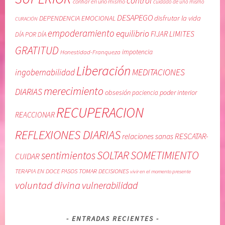
control
confiar en uno mismo
cuidado de uno mismo
,
i
DESAPEGO
DEPENDENCIA EMOCIONAL
disfrutar la vida
CURACIÓN
L
a
empoderamiento
equilibrio
FIJAR LIMITES
i
s
DÍA POR DÍA
b
a
GRATITUD
Honestidad-Franqueza
impotencia
e
l
Liberación
r
u
MEDITACIONES
ingobernabilidad
a
d
merecimiento
DIARIAS
obsesión
poder interior
paciencia
c
a
i
b
RECUPERACION
REACCIONAR
ó
l
n
e
REFLEXIONES DIARIAS
RESCATAR-
relaciones sanas
,
,
SOLTAR
SOMETIMIENTO
sentimientos
m
L
CUIDAR
e
i
TERAPIA EN DOCE PASOS
TOMAR DECISIONES
vivir en el momento presente
r
b
voluntad divina
vulnerabilidad
e
r
c
o
i
E
ENTRADAS RECIENTES