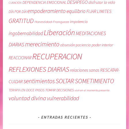
DESAPEGO
DEPENDENCIA EMOCIONAL
disfrutar la vida
CURACIÓN
M
f
empoderamiento
equilibrio
E
i
FIJAR LIMITES
DÍA POR DÍA
D
a
GRATITUD
Honestidad-Franqueza
impotencia
I
r
Liberación
T
e
MEDITACIONES
ingobernabilidad
A
n
merecimiento
DIARIAS
obsesión
poder interior
paciencia
C
u
I
n
RECUPERACION
REACCIONAR
O
o
N
m
REFLEXIONES DIARIAS
RESCATAR-
relaciones sanas
E
i
SOLTAR
SOMETIMIENTO
sentimientos
S
s
CUIDAR
D
m
TERAPIA EN DOCE PASOS
TOMAR DECISIONES
vivir en el momento presente
I
o
voluntad divina
vulnerabilidad
A
,
R
c
I
u
ENTRADAS RECIENTES
A
i
S
d