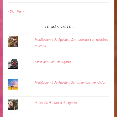
e
« Dic
Feb »
n
t
o
LO MÁS VISTO
a
l
Meditacion 4 de Agosto... Ser honestos con nosotros
a
mismos
v
o
Frase del Dia: 5 de Agosto
l
u
n
t
Meditación 5 de Agosto... Sentimientos y rendición
a
d
d
Reflexión del Dia: 5 de Agosto
i
v