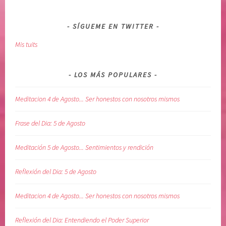
E
i
N
ó
SÍGUEME EN TWITTER
T
n
Mis tuits
O
,
,
s
v
a
LOS MÁS POPULARES
o
n
l
a
Meditacion 4 de Agosto... Ser honestos con nosotros mismos
u
r
n
e
Frase del Dia: 5 de Agosto
t
l
a
a
Meditación 5 de Agosto... Sentimientos y rendición
d
l
d
m
Reflexión del Dia: 5 de Agosto
i
a
v
,
Meditacion 4 de Agosto... Ser honestos con nosotros mismos
i
s
n
a
Reflexión del Dia: Entendiendo el Poder Superior