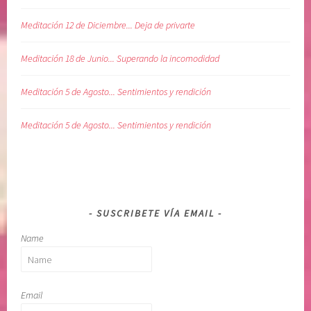
a
n
a
Meditación 12 de Diciembre... Deja de privarte
r
l
Meditación 18 de Junio... Superando la incomodidad
a
v
Meditación 5 de Agosto... Sentimientos y rendición
i
d
Meditación 5 de Agosto... Sentimientos y rendición
a
,
s
e
n
SUSCRIBETE VÍA EMAIL
t
i
Name
m
i
e
Email
n