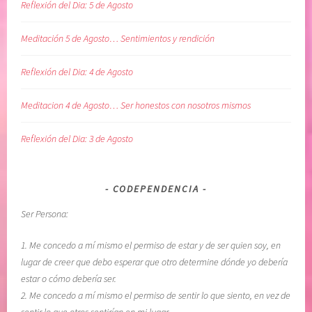
Reflexión del Dia: 5 de Agosto
,
a
m
d
Meditación 5 de Agosto… Sentimientos y rendición
e
o
r
d
Reflexión del Dia: 4 de Agosto
e
e
c
u
Meditacion 4 de Agosto… Ser honestos con nosotros mismos
i
n
m
o
Reflexión del Dia: 3 de Agosto
i
m
e
i
n
s
CODEPENDENCIA
t
m
Ser Persona:
o
o
,
,
1. Me concedo a mí mismo el permiso de estar y de ser quien soy, en
p
g
lugar de creer que debo esperar que otro determine dónde yo debería
o
r
estar o cómo debería ser.
d
a
2. Me concedo a mí mismo el permiso de sentir lo que siento, en vez de
e
t
sentir lo que otros sentirían en mi lugar.