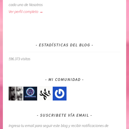
cada uno de Nosotros
N
t
Ver perfil completo →
E
o
L
e
P
s
O
t
D
i
ESTADÍSTICAS DEL BLOG
E
m
R
a
596.373 visitas
S
,
U
c
P
o
MI COMUNIDAD
E
n
R
f
I
i
O
a
R
r
SUSCRIBETE VÍA EMAIL
,
e
G
n
Ingresa tu email para seguir este blog y recibir notificaciones de