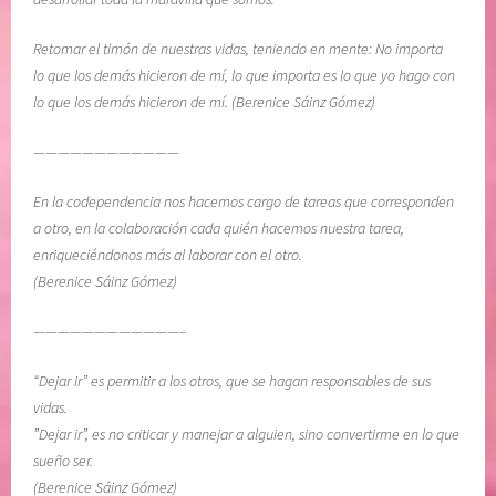
I
e
O
d
Retomar el timón de nuestras vidas, teniendo en mente: No importa
N
e
lo que los demás hicieron de mí, lo que importa es lo que yo hago con
,
l
lo que los demás hicieron de mí. (Berenice Sáinz Gómez)
S
A
O
d
————————————
L
i
En la codependencia nos hacemos cargo de tareas que corresponden
T
ó
a otro, en la colaboración cada quién hacemos nuestra tarea,
A
s
enriqueciéndonos más al laborar con el otro.
R
,
(Berenice Sáinz Gómez)
,
r
S
e
————————————–
O
c
M
u
“Dejar ir” es permitir a los otros, que se hagan responsables de sus
E
p
vidas.
T
e
”Dejar ir”, es no criticar y manejar a alguien, sino convertirme en lo que
I
r
sueño ser.
M
a
(Berenice Sáinz Gómez)
I
c