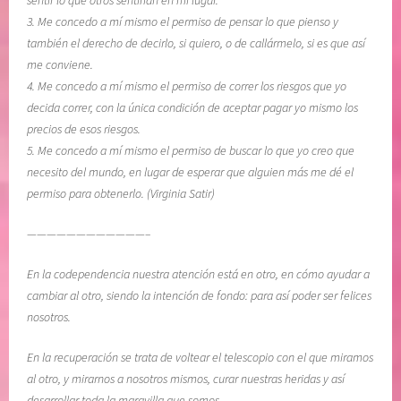
r
i
3. Me concedo a mí mismo el permiso de pensar lo que pienso y
i
t
también el derecho de decirlo, si quiero, o de callármelo, si es que así
n
u
me conviene.
t
d
4. Me concedo a mí mismo el permiso de correr los riesgos que yo
e
,
decida correr, con la única condición de aceptar pagar yo mismo los
r
L
precios de esos riesgos.
i
i
5. Me concedo a mí mismo el permiso de buscar lo que yo creo que
o
b
necesito del mundo, en lugar de esperar que alguien más me dé el
r
r
permiso para obtenerlo. (Virginia Satir)
,
o
R
E
————————————–
E
l
C
L
En la codependencia nuestra atención está en otro, en cómo ayudar a
U
e
cambiar al otro, siendo la intención de fondo: para así poder ser felices
P
n
nosotros.
E
g
R
u
En la recuperación se trata de voltear el telescopio con el que miramos
A
a
al otro, y mirarnos a nosotros mismos, curar nuestras heridas y así
C
j
desarrollar toda la maravilla que somos.