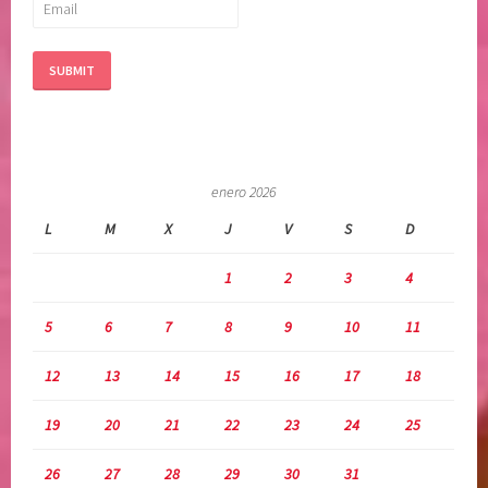
t
o
s
,
s
o
l
enero 2026
t
a
L
M
X
J
V
S
D
r
,
1
2
3
4
s
5
6
7
8
9
10
11
o
m
12
13
14
15
16
17
18
e
t
19
20
21
22
23
24
25
i
m
26
27
28
29
30
31
i