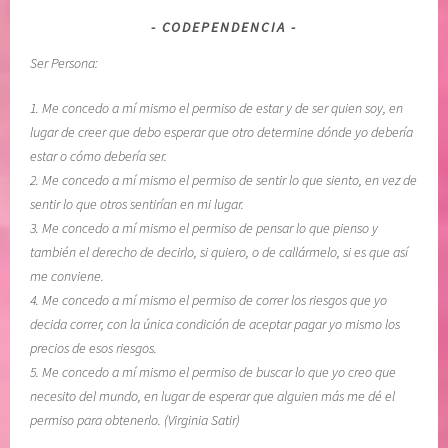
-
d
CODEPENDENCIA
F
e
Ser Persona:
r
l
a
o
1. Me concedo a mí mismo el permiso de estar y de ser quien soy, en
n
s
lugar de creer que debo esperar que otro determine dónde yo debería
q
d
estar o cómo debería ser.
u
e
2. Me concedo a mí mismo el permiso de sentir lo que siento, en vez de
e
m
sentir lo que otros sentirían en mi lugar.
z
á
3. Me concedo a mí mismo el permiso de pensar lo que pienso y
a
s
también el derecho de decirlo, si quiero, o de callármelo, si es que así
,
,
me conviene.
L
l
4. Me concedo a mí mismo el permiso de correr los riesgos que yo
i
i
decida correr, con la única condición de aceptar pagar yo mismo los
b
b
precios de esos riesgos.
e
e
5. Me concedo a mí mismo el permiso de buscar lo que yo creo que
r
r
necesito del mundo, en lugar de esperar que alguien más me dé el
a
a
permiso para obtenerlo. (Virginia Satir)
c
c