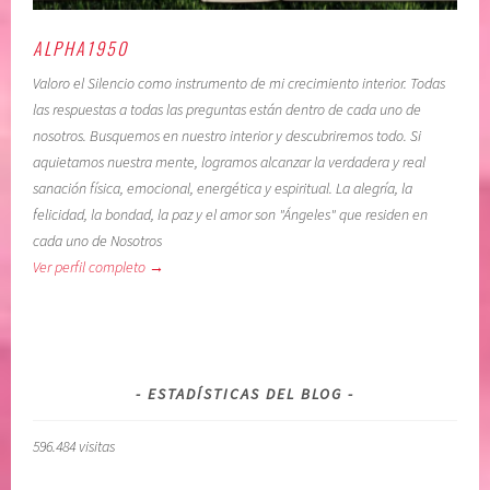
c
a
o
,
ALPHA1950
n
c
Valoro el Silencio como instrumento de mi crecimiento interior. Todas
c
o
las respuestas a todas las preguntas están dentro de cada uno de
i
n
nosotros. Busquemos en nuestro interior y descubriremos todo. Si
e
f
aquietamos nuestra mente, logramos alcanzar la verdadera y real
n
i
sanación física, emocional, energética y espiritual. La alegría, la
c
a
felicidad, la bondad, la paz y el amor son "Ángeles" que residen en
i
r
cada uno de Nosotros
a
e
Ver perfil completo →
,
n
C
e
O
l
N
p
F
o
ESTADÍSTICAS DEL BLOG
I
d
A
e
596.484 visitas
R
r
E
s