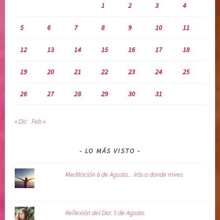
1
2
3
4
i
,
v
r
5
6
7
8
9
10
11
i
e
n
c
12
13
14
15
16
17
18
a
u
p
19
20
21
22
23
24
25
e
r
26
27
28
29
30
31
a
c
« Dic
Feb »
i
ó
n
LO MÁS VISTO
,
s
Meditación 6 de Agosto... Irás a donde mires
a
n
a
Reflexión del Dia: 5 de Agosto
r