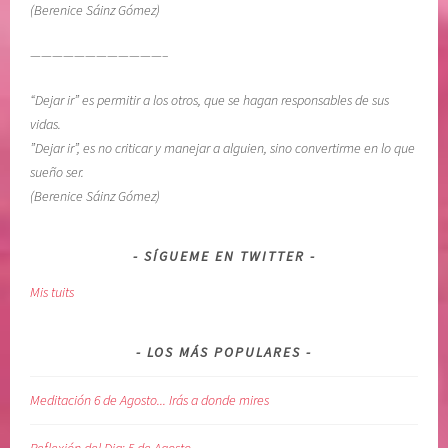
(Berenice Sáinz Gómez)
R
d
I
e
————————————–
A
l
S
A
“Dejar ir” es permitir a los otros, que se hagan responsables de sus
,
d
vidas.
R
i
”Dejar ir”, es no criticar y manejar a alguien, sino convertirme en lo que
E
ó
sueño ser.
C
s
(Berenice Sáinz Gómez)
U
,
P
M
E
e
SÍGUEME EN TWITTER
R
d
Mis tuits
A
i
C
t
I
a
LOS MÁS POPULARES
O
c
N
i
Meditación 6 de Agosto... Irás a donde mires
,
o
r
n
Reflexión del Dia: 5 de Agosto