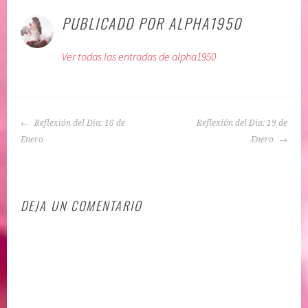
u
t
PUBLICADO POR
ALPHA1950
b
i
l
q
Ver todas las entradas de alpha1950
i
u
c
e
a
t
d
a
NAVEGACIÓN
o
d
Reflexión del Dia: 18 de
Reflexión del Dia: 19 de
DE
e
o
Enero
Enero
ENTRADAS
n
:
:
A
A
f
DEJA UN COMENTARIO
C
i
E
r
P
m
T
a
A
c
C
i
I
o