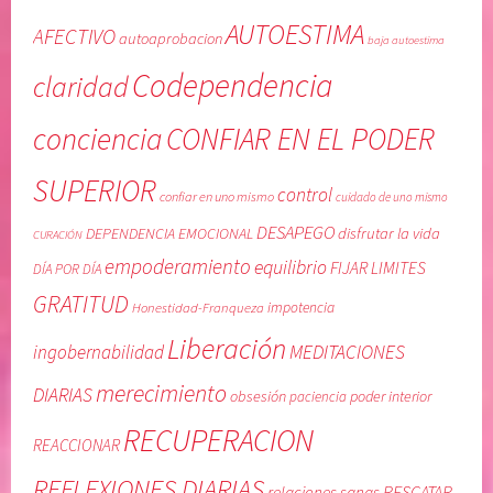
a
n
AUTOESTIMA
r
o
AFECTIVO
autoaprobacion
baja autoestima
y
m
Codependencia
claridad
r
i
e
s
conciencia
CONFIAR EN EL PODER
c
m
i
o
SUPERIOR
b
,
control
confiar en uno mismo
cuidado de uno mismo
i
c
DESAPEGO
DEPENDENCIA EMOCIONAL
disfrutar la vida
CURACIÓN
r
u
empoderamiento
equilibrio
FIJAR LIMITES
a
i
DÍA POR DÍA
m
d
GRATITUD
Honestidad-Franqueza
impotencia
o
a
Liberación
r
d
MEDITACIONES
ingobernabilidad
,
o
merecimiento
DIARIAS
obsesión
poder interior
paciencia
F
d
I
e
RECUPERACION
REACCIONAR
J
u
A
n
REFLEXIONES DIARIAS
RESCATAR-
relaciones sanas