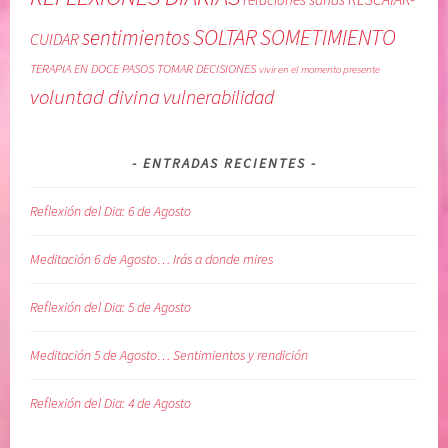
R
o
SOLTAR
SOMETIMIENTO
sentimientos
L
m
CUIDAR
I
i
TERAPIA EN DOCE PASOS
TOMAR DECISIONES
vivir en el momento presente
M
s
voluntad divina
vulnerabilidad
I
m
T
o
E
,
ENTRADAS RECIENTES
S
e
,
x
Reflexión del Dia: 6 de Agosto
H
p
o
e
Meditación 6 de Agosto… Irás a donde mires
n
c
e
t
Reflexión del Dia: 5 de Agosto
s
a
t
t
Meditación 5 de Agosto… Sentimientos y rendición
i
i
d
v
Reflexión del Dia: 4 de Agosto
a
a
d
s