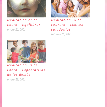
Meditación 21 de
Meditación 15 de
Enero… Equilibrar
Febrero… Límites
enero 21, 2021
saludables
febrero 15, 2021
Meditación 19 de
Enero… Expectativas
de los demás
enero 19, 2021
P
|
E