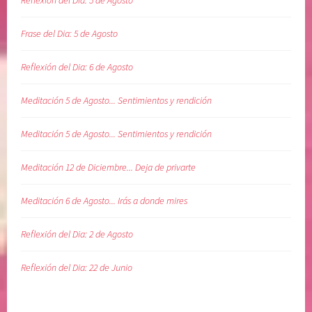
e
e
l
s
Frase del Dia: 5 de Agosto
a
D
c
i
Reflexión del Dia: 6 de Agosto
i
a
o
r
Meditación 5 de Agosto... Sentimientos y rendición
n
i
e
a
Meditación 5 de Agosto... Sentimientos y rendición
s
s
s
,
Meditación 12 de Diciembre... Deja de privarte
a
M
n
e
Meditación 6 de Agosto... Irás a donde mires
a
l
s
o
Reflexión del Dia: 2 de Agosto
,
d
S
y
Reflexión del Dia: 22 de Junio
O
B
M
e