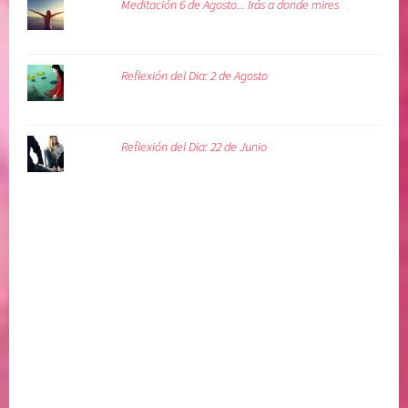
,
Meditación 6 de Agosto... Irás a donde mires
s
e
n
Reflexión del Dia: 2 de Agosto
t
i
m
Reflexión del Dia: 22 de Junio
i
e
n
t
o
s
,
s
o
l
t
a