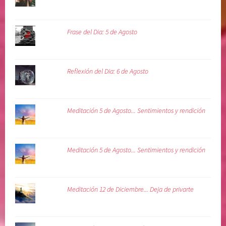
e
l
Frase del Dia: 5 de Agosto
a
l
m
a
Reflexión del Dia: 6 de Agosto
,
s
a
Meditación 5 de Agosto... Sentimientos y rendición
n
a
r
Meditación 5 de Agosto... Sentimientos y rendición
l
a
v
Meditación 12 de Diciembre... Deja de privarte
i
d
a