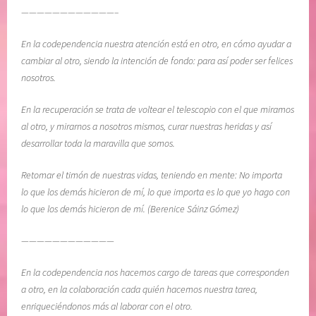
i
i
————————————–
ó
o
n
n
En la codependencia nuestra atención está en otro, en cómo ayudar a
,
,
cambiar al otro, siendo la intención de fondo: para así poder ser felices
M
L
nosotros.
E
i
D
b
En la recuperación se trata de voltear el telescopio con el que miramos
I
r
al otro, y mirarnos a nosotros mismos, curar nuestras heridas y así
T
o
desarrollar toda la maravilla que somos.
A
E
C
l
Retomar el timón de nuestras vidas, teniendo en mente: No importa
I
L
lo que los demás hicieron de mí, lo que importa es lo que yo hago con
O
e
lo que los demás hicieron de mí. (Berenice Sáinz Gómez)
N
n
E
g
————————————
S
u
En la codependencia nos hacemos cargo de tareas que corresponden
D
a
a otro, en la colaboración cada quién hacemos nuestra tarea,
I
j
enriqueciéndonos más al laborar con el otro.
A
e