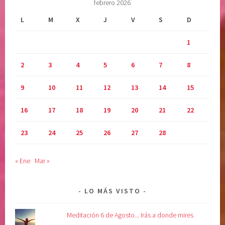
febrero 2026
m
i
L
M
X
J
V
S
D
e
1
n
t
2
3
4
5
6
7
8
o
a
9
10
11
12
13
14
15
l
a
16
17
18
19
20
21
22
v
o
23
24
25
26
27
28
l
u
« Ene
Mar »
n
t
a
LO MÁS VISTO
d
d
Meditación 6 de Agosto... Irás a donde mires
i