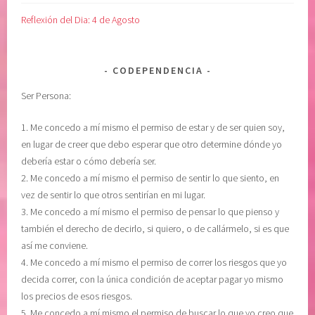
R
e
Reflexión del Dia: 4 de Agosto
I
,
A
M
S
e
CODEPENDENCIA
,
l
Ser Persona:
S
o
O
d
1. Me concedo a mí mismo el permiso de estar y de ser quien soy,
L
y
en lugar de creer que debo esperar que otro determine dónde yo
T
B
debería estar o cómo debería ser.
A
e
2. Me concedo a mí mismo el permiso de sentir lo que siento, en
R
a
vez de sentir lo que otros sentirían en mi lugar.
t
3. Me concedo a mí mismo el permiso de pensar lo que pienso y
t
también el derecho de decirlo, si quiero, o de callármelo, si es que
i
así me conviene.
e
4. Me concedo a mí mismo el permiso de correr los riesgos que yo
,
decida correr, con la única condición de aceptar pagar yo mismo
p
los precios de esos riesgos.
o
5. Me concedo a mí mismo el permiso de buscar lo que yo creo que