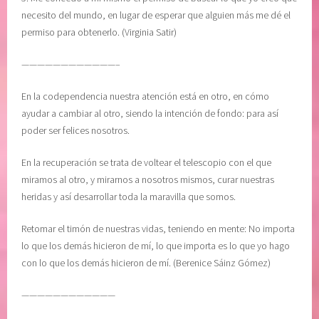
d
necesito del mundo, en lugar de esperar que alguien más me dé el
e
permiso para obtenerlo. (Virginia Satir)
r
i
————————————–
n
t
En la codependencia nuestra atención está en otro, en cómo
e
ayudar a cambiar al otro, siendo la intención de fondo: para así
r
poder ser felices nosotros.
i
o
En la recuperación se trata de voltear el telescopio con el que
r
miramos al otro, y mirarnos a nosotros mismos, curar nuestras
,
heridas y así desarrollar toda la maravilla que somos.
r
e
Retomar el timón de nuestras vidas, teniendo en mente: No importa
c
lo que los demás hicieron de mí, lo que importa es lo que yo hago
u
con lo que los demás hicieron de mí. (Berenice Sáinz Gómez)
p
————————————
e
r