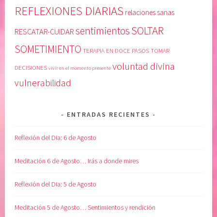
C
a
REFLEXIONES DIARIAS
relaciones sanas
I
n
SOLTAR
sentimientos
O
o
RESCATAR-CUIDAR
N
s
SOMETIMIENTO
TERAPIA EN DOCE PASOS
TOMAR
,
e
voluntad divina
R
a
DECISIONES
vivir en el momento presente
E
s
vulnerabilidad
F
C
L
o
E
d
ENTRADAS RECIENTES
X
e
I
p
Reflexión del Dia: 6 de Agosto
O
e
N
n
Meditación 6 de Agosto… Irás a donde mires
E
d
S
i
Reflexión del Dia: 5 de Agosto
D
e
I
n
Meditación 5 de Agosto… Sentimientos y rendición
A
t