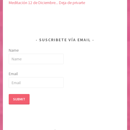
e
Meditación 12 de Diciembre... Deja de privarte
n
t
o
s
,
SUSCRIBETE VÍA EMAIL
s
Name
o
l
t
a
Email
r
,
s
o
m
e
t
i