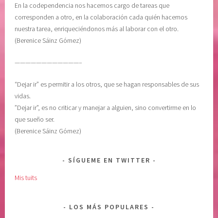
En la codependencia nos hacemos cargo de tareas que
a
corresponden a otro, en la colaboración cada quién hacemos
c
nuestra tarea, enriqueciéndonos más al laborar con el otro.
i
(Berenice Sáinz Gómez)
ó
n
————————————–
,
s
“Dejar ir” es permitir a los otros, que se hagan responsables de sus
a
vidas.
n
”Dejar ir”, es no criticar y manejar a alguien, sino convertirme en lo
a
que sueño ser.
r
(Berenice Sáinz Gómez)
e
l
a
SÍGUEME EN TWITTER
l
Mis tuits
m
a
,
LOS MÁS POPULARES
s