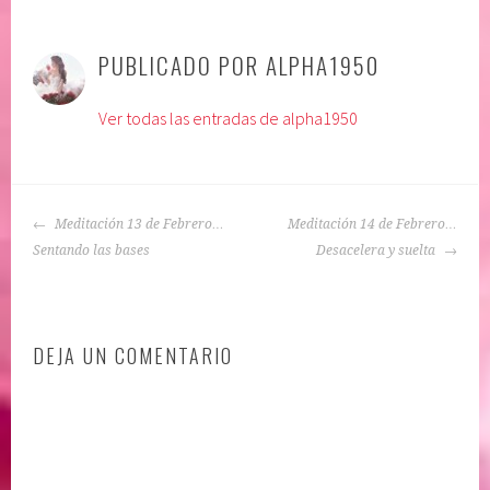
P
|
E
u
t
PUBLICADO POR
ALPHA1950
b
i
l
q
Ver todas las entradas de alpha1950
i
u
c
e
a
t
d
a
NAVEGACIÓN
o
d
Meditación 13 de Febrero…
Meditación 14 de Febrero…
DE
e
o
Sentando las bases
Desacelera y suelta
ENTRADAS
n
:
:
a
A
u
DEJA UN COMENTARIO
C
t
E
o
P
a
T
c
A
e
C
p