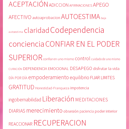
L
i
ACEPTACIÓN
APEGO
ADICCION
AFIRMACIONES
i
s
AUTOESTIMA
b
m
AFECTIVO
autoaprobacion
baja
e
o
Codependencia
claridad
r
,
autoestima
a
d
conciencia
CONFIAR EN EL PODER
c
e
i
j
SUPERIOR
ó
a
control
confiar en uno mismo
cuidado de uno mismo
n
r
DESAPEGO
DEPENDENCIA EMOCIONAL
disfrutar la vida
CURACIÓN
,
i
empoderamiento
equilibrio
FIJAR LIMITES
R
r
DÍA POR DÍA
E
,
GRATITUD
Honestidad-Franqueza
impotencia
C
L
Liberación
U
i
MEDITACIONES
ingobernabilidad
P
b
merecimiento
DIARIAS
obsesión
poder interior
paciencia
E
r
R
o
RECUPERACION
REACCIONAR
A
y