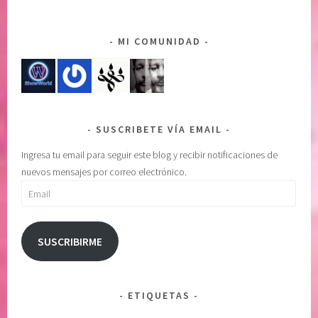
E
i
N
s
MI COMUNIDAD
E
m
L
o
P
,
O
c
D
u
SUSCRIBETE VÍA EMAIL
E
i
R
d
Ingresa tu email para seguir este blog y recibir notificaciones de
S
a
nuevos mensajes por correo electrónico.
U
d
Email
P
o
E
d
R
e
SUSCRIBIRME
I
u
O
n
R
o
ETIQUETAS
,
m