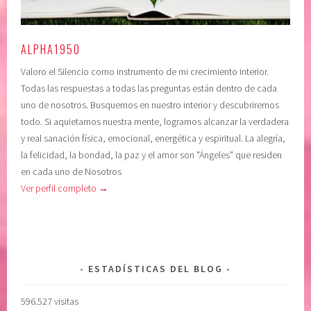
,
e
c
r
o
i
ALPHA1950
n
o
Valoro el Silencio como instrumento de mi crecimiento interior.
c
r
Todas las respuestas a todas las preguntas están dentro de cada
i
,
uno de nosotros. Busquemos en nuestro interior y descubriremos
e
c
todo. Si aquietamos nuestra mente, logramos alcanzar la verdadera
n
o
y real sanación física, emocional, energética y espiritual. La alegría,
c
n
la felicidad, la bondad, la paz y el amor son "Ángeles" que residen
i
f
en cada uno de Nosotros
a
i
Ver perfil completo →
,
a
C
r
O
e
N
n
F
u
ESTADÍSTICAS DEL BLOG
I
n
A
o
596.527 visitas
R
m