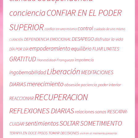
conciencia
CONFIAR EN EL PODER
SUPERIOR
control
confiar en uno mismo
cuidado de uno mismo
DESAPEGO
DEPENDENCIA EMOCIONAL
disfrutar la vida
CURACIÓN
empoderamiento
equilibrio
FIJAR LIMITES
DÍA POR DÍA
GRATITUD
Honestidad-Franqueza
impotencia
Liberación
MEDITACIONES
ingobernabilidad
merecimiento
DIARIAS
obsesión
poder interior
paciencia
RECUPERACION
REACCIONAR
REFLEXIONES DIARIAS
RESCATAR-
relaciones sanas
SOLTAR
SOMETIMIENTO
sentimientos
CUIDAR
TERAPIA EN DOCE PASOS
TOMAR DECISIONES
vivir en el momento presente