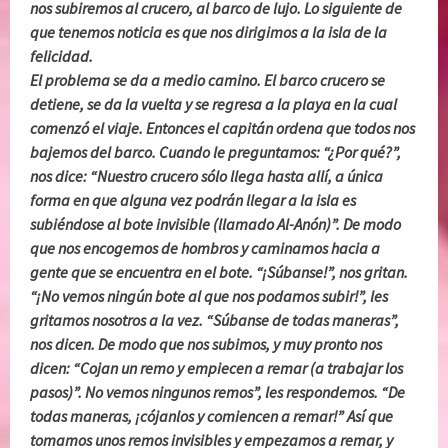
nos subiremos al crucero, al barco de lujo. Lo siguiente de
que tenemos noticia es que nos dirigimos a la isla de la
felicidad.
El problema se da a medio camino. El barco crucero se
detiene, se da la vuelta y se regresa a la playa en la cual
comenzó el viaje. Entonces el capitán ordena que todos nos
bajemos del barco. Cuando le preguntamos: “¿Por qué?”,
nos dice: “Nuestro crucero sólo llega hasta allí, a única
forma en que alguna vez podrán llegar a la isla es
subiéndose al bote invisible (llamado Al-Anón)”. De modo
que nos encogemos de hombros y caminamos hacia a
gente que se encuentra en el bote. “¡Súbanse!”, nos gritan.
“¡No vemos ningún bote al que nos podamos subir!”, les
gritamos nosotros a la vez. “Súbanse de todas maneras”,
nos dicen. De modo que nos subimos, y muy pronto nos
dicen: “Cojan un remo y empiecen a remar (a trabajar los
pasos)”. No vemos ningunos remos”, les respondemos. “De
todas maneras, ¡cójanlos y comiencen a remar!” Así que
tomamos unos remos invisibles y empezamos a remar, y