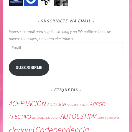
SUSCRIBETE VÍA EMAIL
Ingresa tu email para seguir este blog y recibir notificaciones de
nuevos mensajes por correo electrónico.
Email
SUSCRIBIRME
ETIQUETAS
ACEPTACIÓN
APEGO
ADICCION
AFIRMACIONES
AUTOESTIMA
AFECTIVO
autoaprobacion
baja autoestima
Codependencia
claridad