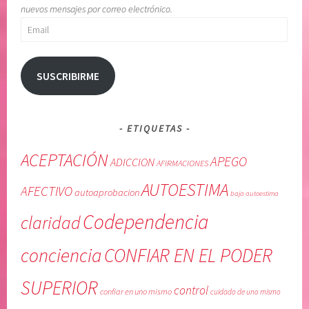
nuevos mensajes por correo electrónico.
Email
SUSCRIBIRME
ETIQUETAS
ACEPTACIÓN
APEGO
ADICCION
AFIRMACIONES
AUTOESTIMA
AFECTIVO
autoaprobacion
baja autoestima
Codependencia
claridad
conciencia
CONFIAR EN EL PODER
SUPERIOR
control
confiar en uno mismo
cuidado de uno mismo