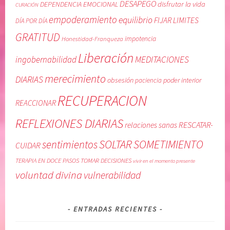
DESAPEGO
DEPENDENCIA EMOCIONAL
disfrutar la vida
CURACIÓN
empoderamiento
equilibrio
FIJAR LIMITES
DÍA POR DÍA
GRATITUD
Honestidad-Franqueza
impotencia
Liberación
MEDITACIONES
ingobernabilidad
merecimiento
DIARIAS
obsesión
poder interior
paciencia
RECUPERACION
REACCIONAR
REFLEXIONES DIARIAS
RESCATAR-
relaciones sanas
SOLTAR
SOMETIMIENTO
sentimientos
CUIDAR
TERAPIA EN DOCE PASOS
TOMAR DECISIONES
vivir en el momento presente
voluntad divina
vulnerabilidad
ENTRADAS RECIENTES