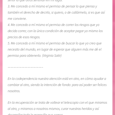
sentir lo que otros sentirían en mi lugar.
3. Me concedo a mí mismo el permiso de pensar lo que pienso y
también el derecho de decirlo, si quiero, o de callármelo, si es que así
me conviene.
4. Me concedo a mí mismo el permiso de correr los riesgos que yo
decida correr, con la única condición de aceptar pagar yo mismo los
precios de esos riesgos.
5. Me concedo a mí mismo el permiso de buscar lo que yo creo que
necesito del mundo, en lugar de esperar que alguien más me dé el
permiso para obtenerlo. (Virginia Satir)
————————————–
En la codependencia nuestra atención está en otro, en cómo ayudar a
cambiar al otro, siendo la intención de fondo: para así poder ser felices
nosotros.
En la recuperación se trata de voltear el telescopio con el que miramos
al otro, y mirarnos a nosotros mismos, curar nuestras heridas y así
desarrollar toda la maravilla que somos.