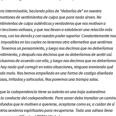
a interminable, haciendo pilas de “deberías de” en nuestra
montones de sentimientos de culpa que para nada sirven. No
entimientos de culpa auténticos y verdaderos que nos motivan a
lecciones valiosas, y que nos llevan a establecer una relación más
mos, con los demás y con nuestro poder superior. Constantemente nos
imposibles en las cuales no tenernos otra alternativa que sentirnos
. Tenemos un pensamiento, y luego nos decimos que no deberíamos
entimiento, y después nos decimos que no deberíamos de sentir así.
ctuamos de acuerdo con ella, y luego nos decimos que no deberíamo
 hay nada qué corregir en estas situaciones, ninguna enmienda qué
ada malo. Nos hemos empeñado en una forma de castigo diseñada
osos, irritados y sofocados. Nos ponemos una trampa solos.
 que la codependencia tiene su asiento en una baja autoestima
la conducta del codependiente. Para sanar debe transitar un camin
fundos que le motiven a quererse, aceptarse como es, a cuidar de sí
tros senderos espirituales para recuperarse. Toda una odisea llena