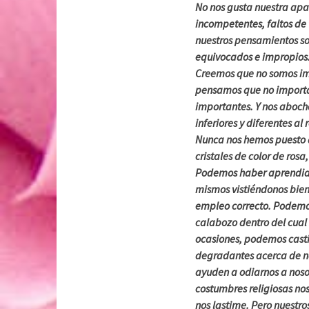
No nos gusta nuestra apa
incompetentes, faltos de
nuestros pensamientos s
equivocados e impropios
Creemos que no somos imp
pensamos que no importa
importantes. Y nos aboch
inferiores y diferentes a
Nunca nos hemos puesto d
cristales de color de rosa
Podemos haber aprendido 
mismos vistiéndonos bien,
empleo correcto. Podemos
calabozo dentro del cual
ocasiones, podemos casti
degradantes acerca de no
ayuden a odiarnos a nos
costumbres religiosas no
nos lastime. Pero nuestro