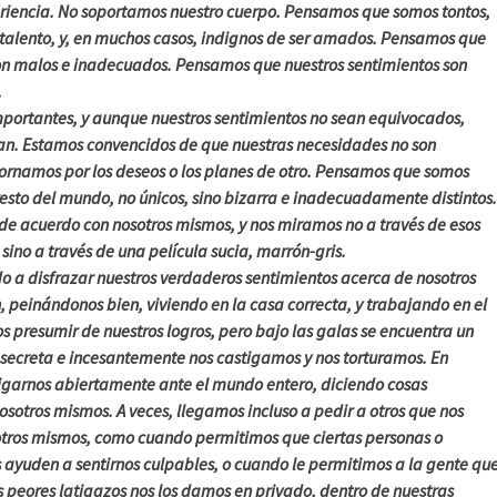
riencia. No soportamos nuestro cuerpo. Pensamos que somos tontos,
 talento, y, en muchos casos, indignos de ser amados. Pensamos que
on malos e inadecuados. Pensamos que nuestros sentimientos son
.
ortantes, y aunque nuestros sentimientos no sean equivocados,
n. Estamos convencidos de que nuestras necesidades no son
ornamos por los deseos o los planes de otro. Pensamos que somos
l resto del mundo, no únicos, sino bizarra e inadecuadamente distintos.
e acuerdo con nosotros mismos, y nos miramos no a través de esos
, sino a través de una película sucia, marrón-gris.
a disfrazar nuestros verdaderos sentimientos acerca de nosotros
 peinándonos bien, viviendo en la casa correcta, y trabajando en el
 presumir de nuestros logros, pero bajo las galas se encuentra un
 secreta e incesantemente nos castigamos y nos torturamos. En
garnos abiertamente ante el mundo entero, diciendo cosas
sotros mismos. A veces, llegamos incluso a pedir a otros que nos
otros mismos, como cuando permitimos que ciertas personas o
s ayuden a sentirnos culpables, o cuando le permitimos a la gente qu
s peores latigazos nos los damos en privado, dentro de nuestras