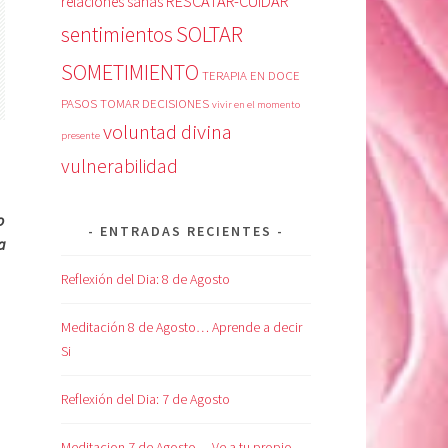
RESCATAR-CUIDAR
relaciones sanas
SOLTAR
sentimientos
SOMETIMIENTO
TERAPIA EN DOCE
PASOS
TOMAR DECISIONES
vivir en el momento
voluntad divina
presente
vulnerabilidad
o
ENTRADAS RECIENTES
a
Reflexión del Dia: 8 de Agosto
Meditación 8 de Agosto… Aprende a decir
Si
Reflexión del Dia: 7 de Agosto
Meditacion 7 de Agosto… Ve a tu propio