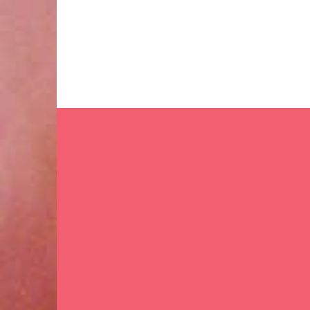
Ir
al
contenido