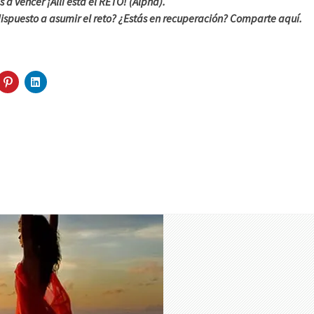
s a vencer ¡Allí esta el RETO! (Alpha).
dispuesto a asumir el reto? ¿Estás en recuperación? Comparte aquí.