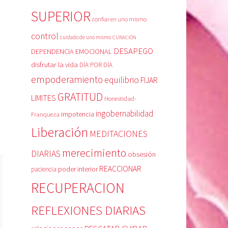
SUPERIOR
confiar en uno mismo
control
cuidado de uno mismo
CURACIÓN
DESAPEGO
DEPENDENCIA EMOCIONAL
disfrutar la vida
DÍA POR DÍA
empoderamiento
equilibrio
FIJAR
GRATITUD
LIMITES
Honestidad-
ingobernabilidad
Franqueza
impotencia
Liberación
MEDITACIONES
merecimiento
DIARIAS
obsesión
REACCIONAR
poder interior
paciencia
RECUPERACION
REFLEXIONES DIARIAS