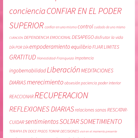
e
d
conciencia
CONFIAR EN EL PODER
n
e
c
u
SUPERIOR
i
n
control
confiar en uno mismo
cuidado de uno mismo
a
o
DESAPEGO
DEPENDENCIA EMOCIONAL
disfrutar la vida
CURACIÓN
,
m
empoderamiento
equilibrio
FIJAR LIMITES
R
i
DÍA POR DÍA
E
s
GRATITUD
Honestidad-Franqueza
impotencia
C
m
Liberación
U
o
MEDITACIONES
ingobernabilidad
P
,
merecimiento
DIARIAS
obsesión
poder interior
paciencia
E
d
R
e
RECUPERACION
REACCIONAR
A
j
C
a
REFLEXIONES DIARIAS
RESCATAR-
relaciones sanas
I
r
SOLTAR
SOMETIMIENTO
sentimientos
O
i
CUIDAR
N
r
TERAPIA EN DOCE PASOS
TOMAR DECISIONES
vivir en el momento presente
,
l