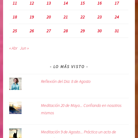
11
12
13
14
15
16
17
i
d
18
19
20
21
22
23
24
a
,
25
26
27
28
29
30
31
v
o
« Abr
Jun »
l
u
n
LO MÁS VISTO
t
a
Reflexión del Dia: 8 de Agosto
d
d
i
Meditación 20 de Mayo... Confiando en nosotros
v
mismos
i
n
a
Meditación 9 de Agosto... Práctica un acto de