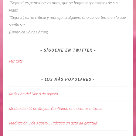
“Dejar ir” es permitir a los otros, que se hagan responsables de sus
s
vidas.
D
”Dejar ir”, es no criticar y manejar a alguien, sino convertirme en lo que
i
sueño ser.
a
(Berenice Sáinz Gómez)
r
i
a
SÍGUEME EN TWITTER
s
Mis tuits
,
M
e
LOS MÁS POPULARES
l
o
Reflexión del Dia: 8 de Agosto
d
y
Meditación 20 de Mayo... Confiando en nosotros mismos
B
e
Meditación 9 de Agosto... Práctica un acto de gratitud
a
t