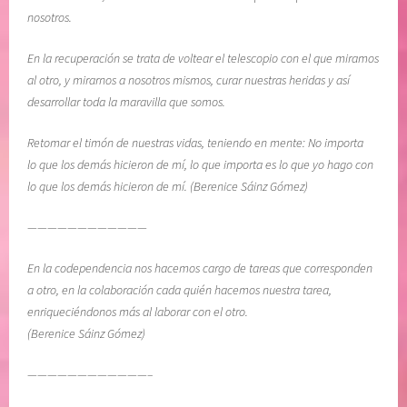
S
e
nosotros.
l
A
En la recuperación se trata de voltear el telescopio con el que miramos
d
al otro, y mirarnos a nosotros mismos, curar nuestras heridas y así
i
desarrollar toda la maravilla que somos.
ó
s
Retomar el timón de nuestras vidas, teniendo en mente: No importa
,
lo que los demás hicieron de mí, lo que importa es lo que yo hago con
M
lo que los demás hicieron de mí. (Berenice Sáinz Gómez)
e
d
————————————
i
En la codependencia nos hacemos cargo de tareas que corresponden
t
a otro, en la colaboración cada quién hacemos nuestra tarea,
a
enriqueciéndonos más al laborar con el otro.
c
(Berenice Sáinz Gómez)
i
o
————————————–
n
e