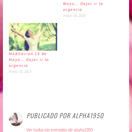
Mayo… Dejar ir la
urgencia
mayo 18, 2020
Meditacion 18 de
Mayo… Dejar ir la
urgencia
mayo 18, 2023
P
|
E
u
t
PUBLICADO POR
ALPHA1950
b
i
l
q
Ver todas las entradas de alpha1950
i
u