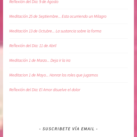
Reflexión del Dia: 9 de Agosto
t
i
Meditación 25 de Septiembre... Esta ocurriendo un Milagro
e
,
Meditación 13 de Octubre... La sustancia sobre la forma
r
e
Reflexión del Dia: 11 de Abril
c
u
Meditación 1 de Marzo... Deja ir la ira
p
e
Meditacion 1 de Mayo... Honrar los roles que jugamos
r
a
Reflexión del Dia: El Amor disuelve el dolor
c
i
ó
n
,
SUSCRIBETE VÍA EMAIL
s