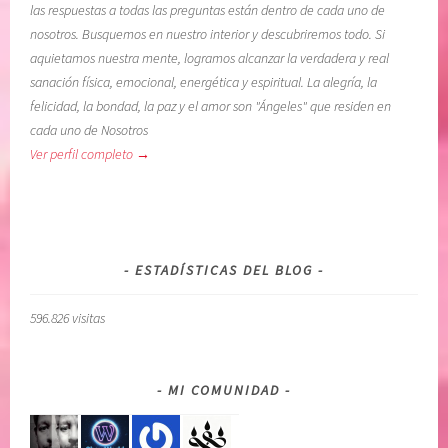
las respuestas a todas las preguntas están dentro de cada uno de
D
d
nosotros. Busquemos en nuestro interior y descubriremos todo. Si
E
e
aquietamos nuestra mente, logramos alcanzar la verdadera y real
R
r
sanación física, emocional, energética y espiritual. La alegría, la
S
s
felicidad, la bondad, la paz y el amor son "Ángeles" que residen en
U
u
cada uno de Nosotros
P
p
Ver perfil completo →
E
e
R
r
I
i
O
o
R
r
ESTADÍSTICAS DEL BLOG
,
,
D
c
596.826 visitas
Í
o
A
n
P
f
MI COMUNIDAD
O
i
R
a
D
r