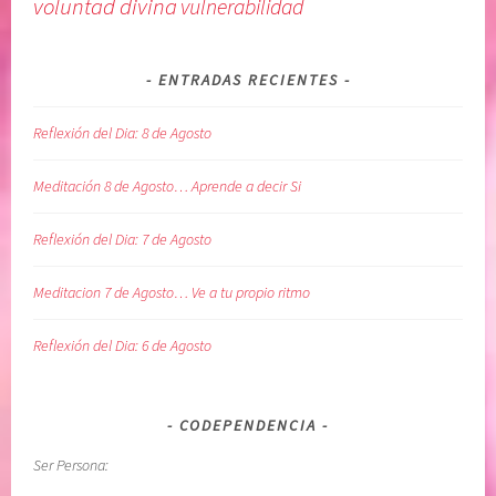
voluntad divina
vulnerabilidad
s
a
e
u
n
r
ENTRADAS RECIENTES
t
g
i
e
Reflexión del Dia: 8 de Agosto
m
n
i
c
Meditación 8 de Agosto… Aprende a decir Si
e
i
n
a
Reflexión del Dia: 7 de Agosto
t
,
o
l
Meditacion 7 de Agosto… Ve a tu propio ritmo
s
i
,
b
Reflexión del Dia: 6 de Agosto
S
e
O
r
L
a
CODEPENDENCIA
T
c
Ser Persona:
A
i
R
o