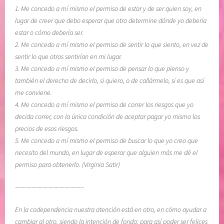
1. Me concedo a mí mismo el permiso de estar y de ser quien soy, en
,
n
lugar de creer que debo esperar que otro determine dónde yo debería
T
,
estar o cómo debería ser.
E
L
2. Me concedo a mí mismo el permiso de sentir lo que siento, en vez de
R
i
sentir lo que otros sentirían en mi lugar.
A
b
3. Me concedo a mí mismo el permiso de pensar lo que pienso y
P
r
también el derecho de decirlo, si quiero, o de callármelo, si es que así
I
o
me conviene.
A
E
4. Me concedo a mí mismo el permiso de correr los riesgos que yo
E
l
decida correr, con la única condición de aceptar pagar yo mismo los
N
L
precios de esos riesgos.
D
e
5. Me concedo a mí mismo el permiso de buscar lo que yo creo que
O
n
necesito del mundo, en lugar de esperar que alguien más me dé el
C
g
permiso para obtenerlo. (Virginia Satir)
E
u
P
a
————————————–
A
j
S
e
En la codependencia nuestra atención está en otro, en cómo ayudar a
O
d
cambiar al otro, siendo la intención de fondo: para así poder ser felices