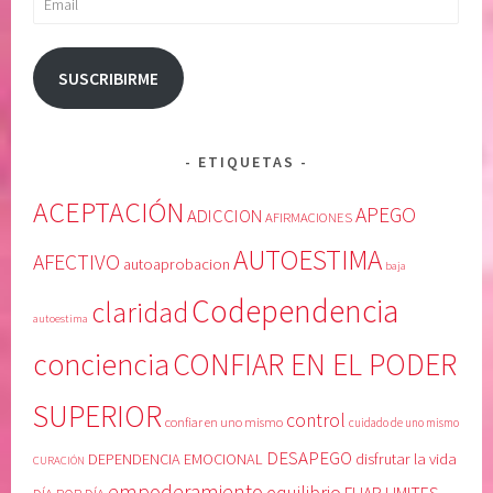
E
o
R
m
I
i
SUSCRIBIRME
O
s
R
m
,
o
ETIQUETAS
C
,
U
d
ACEPTACIÓN
APEGO
ADICCION
AFIRMACIONES
R
e
AUTOESTIMA
A
s
AFECTIVO
autoaprobacion
baja
C
a
Codependencia
claridad
I
p
autoestima
Ó
e
conciencia
CONFIAR EN EL PODER
N
g
,
o
SUPERIOR
D
,
control
confiar en uno mismo
cuidado de uno mismo
E
g
DESAPEGO
DEPENDENCIA EMOCIONAL
disfrutar la vida
CURACIÓN
S
r
empoderamiento
equilibrio
A
a