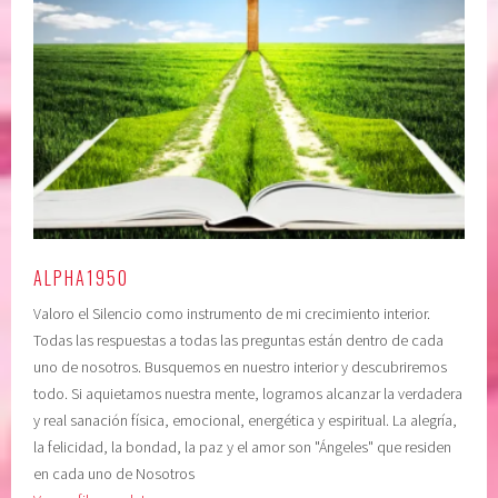
d
u
e
p
n
e
c
r
i
i
a
o
,
r
c
,
o
c
n
o
ALPHA1950
c
n
Valoro el Silencio como instrumento de mi crecimiento interior.
i
f
Todas las respuestas a todas las preguntas están dentro de cada
e
i
uno de nosotros. Busquemos en nuestro interior y descubriremos
n
a
todo. Si aquietamos nuestra mente, logramos alcanzar la verdadera
c
r
y real sanación física, emocional, energética y espiritual. La alegría,
i
e
la felicidad, la bondad, la paz y el amor son "Ángeles" que residen
a
n
en cada uno de Nosotros
,
u