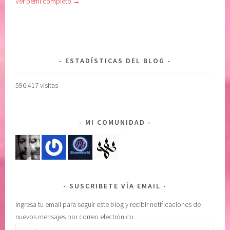
Ver perfil completo →
C
n
O
o
N
m
F
i
I
s
ESTADÍSTICAS DEL BLOG
A
m
R
o
596.417 visitas
E
,
N
c
E
u
MI COMUNIDAD
L
i
P
d
O
a
D
d
E
o
SUSCRIBETE VÍA EMAIL
R
d
S
e
Ingresa tu email para seguir este blog y recibir notificaciones de
U
u
nuevos mensajes por correo electrónico.
P
n
Email