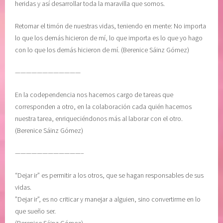
heridas y así desarrollar toda la maravilla que somos.
A
e
C
,
Retomar el timón de nuestras vidas, teniendo en mente: No importa
I
p
lo que los demás hicieron de mí, lo que importa es lo que yo hago
O
o
con lo que los demás hicieron de mí. (Berenice Sáinz Gómez)
N
d
————————————
,
e
R
r
En la codependencia nos hacemos cargo de tareas que
E
i
corresponden a otro, en la colaboración cada quién hacemos
F
n
nuestra tarea, enriqueciéndonos más al laborar con el otro.
L
t
(Berenice Sáinz Gómez)
E
e
X
r
————————————–
I
i
O
o
“Dejar ir” es permitir a los otros, que se hagan responsables de sus
N
r
vidas.
E
,
”Dejar ir”, es no criticar y manejar a alguien, sino convertirme en lo
S
s
que sueño ser.
D
a