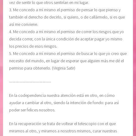
vez de sentir lo que otros sentirían en mi lugar.
e
d
3. Me concedo a mí mismo el permiso de pensar lo que pienso y
r
i
también el derecho de decirlo, si quiero, o de callármelo, si es que
e
e
así me conviene.
c
n
4. Me concedo a mí mismo el permiso de correr los riesgos que yo
i
t
decida correr, con la única condición de aceptar pagar yo mismo
m
e
los precios de esos riesgos.
i
,
5. Me concedo a mí mismo el permiso de buscar lo que yo creo que
e
M
necesito del mundo, en lugar de esperar que alguien más me dé el
n
e
permiso para obtenerlo. (Virginia Satir)
t
l
o
o
————————————–
,
d
R
y
En la codependencia nuestra atención está en otro, en cómo
E
B
ayudar a cambiar al otro, siendo la intención de fondo: para así
C
e
poder ser felices nosotros.
U
a
P
t
En la recuperación se trata de voltear el telescopio con el que
E
t
miramos al otro, y mirarnos a nosotros mismos, curar nuestras
R
i