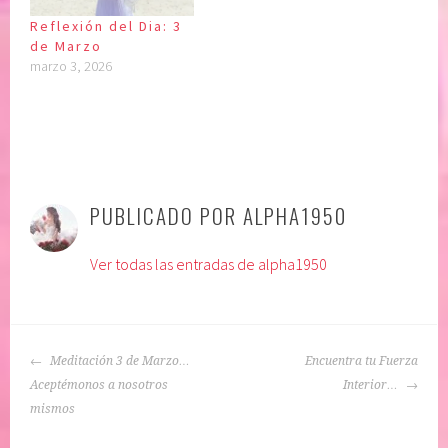
Reflexión del Dia: 3
de Marzo
marzo 3, 2026
P
|
E
u
t
PUBLICADO POR
ALPHA1950
b
i
l
q
Ver todas las entradas de alpha1950
i
u
c
e
a
t
d
a
NAVEGACIÓN
o
d
Meditación 3 de Marzo…
Encuentra tu Fuerza
DE
e
o
Aceptémonos a nosotros
Interior…
ENTRADAS
n
:
mismos
:
a