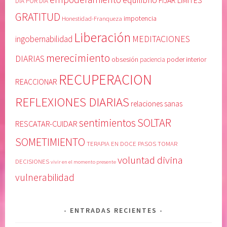
FIJAR LIMITES
DÍA POR DÍA
P
t
GRATITUD
Honestidad-Franqueza
impotencia
E
i
Liberación
G
t
MEDITACIONES
ingobernabilidad
O
u
merecimiento
DIARIAS
obsesión
poder interior
paciencia
,
d
e
,
RECUPERACION
REACCIONAR
q
l
u
i
REFLEXIONES DIARIAS
relaciones sanas
i
b
SOLTAR
sentimientos
l
e
RESCATAR-CUIDAR
i
r
SOMETIMIENTO
TERAPIA EN DOCE PASOS
TOMAR
b
a
voluntad divina
r
c
DECISIONES
vivir en el momento presente
i
i
vulnerabilidad
o
o
,
n
G
,
ENTRADAS RECIENTES
R
L