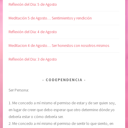
A
i
Reflexión del Dia: 5 de Agosto
T
b
I
r
Meditación 5 de Agosto… Sentimientos y rendición
T
o
U
y
Reflexión del Dia: 4 de Agosto
D
a
,
n
Meditacion 4 de Agosto… Ser honestos con nosotros mismos
L
o
i
s
Reflexión del Dia: 3 de Agosto
b
e
e
a
r
s
CODEPENDENCIA
a
C
Ser Persona:
c
o
i
d
1. Me concedo a mí mismo el permiso de estar y de ser quien soy,
ó
e
en lugar de creer que debo esperar que otro determine dónde yo
n
p
debería estar o cómo debería ser.
,
e
2. Me concedo a mí mismo el permiso de sentir lo que siento, en
m
n