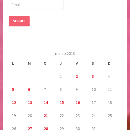
t
a
r
,
v
o
l
marzo 2018
u
n
L
M
X
J
V
S
D
t
1
2
3
4
a
d
5
6
7
8
9
10
11
d
i
12
13
14
15
16
17
18
v
i
19
20
21
22
23
24
25
n
a
26
27
28
29
30
31