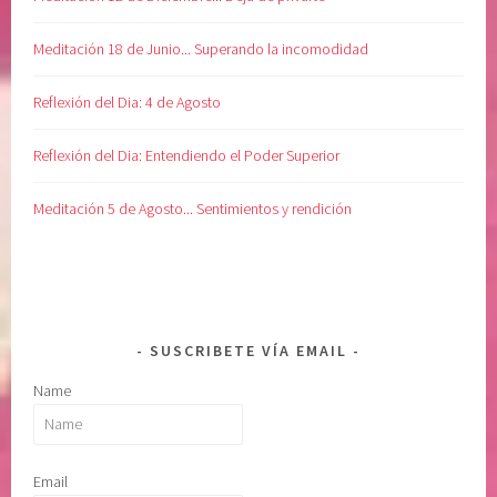
d
a
Meditación 18 de Junio... Superando la incomodidad
,
s
Reflexión del Dia: 4 de Agosto
e
n
Reflexión del Dia: Entendiendo el Poder Superior
t
i
Meditación 5 de Agosto... Sentimientos y rendición
m
i
e
n
t
SUSCRIBETE VÍA EMAIL
o
Name
s
,
s
o
Email
l