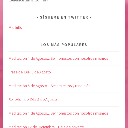
(Berenice Sáinz Gómez)
I
n
A
a
R
r
SÍGUEME EN TWITTER
I
e
Mis tuits
A
l
S
a
,
l
LOS MÁS POPULARES
S
m
O
a
Meditacion 4 de Agosto... Ser honestos con nosotros mismos
L
,
T
s
Frase del Dia: 5 de Agosto
A
a
R
n
Meditación 5 de Agosto... Sentimientos y rendición
a
r
Reflexión del Dia: 5 de Agosto
l
a
Meditacion 4 de Agosto... Ser honestos con nosotros mismos
v
i
Meditación 12 de Diciembre... Deja de privarte