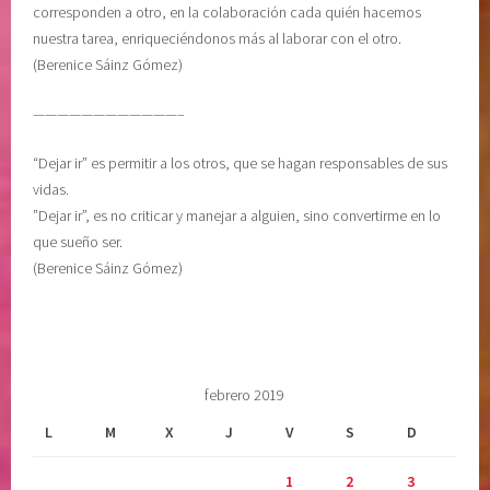
corresponden a otro, en la colaboración cada quién hacemos
nuestra tarea, enriqueciéndonos más al laborar con el otro.
(Berenice Sáinz Gómez)
————————————–
“Dejar ir” es permitir a los otros, que se hagan responsables de sus
vidas.
”Dejar ir”, es no criticar y manejar a alguien, sino convertirme en lo
que sueño ser.
(Berenice Sáinz Gómez)
febrero 2019
L
M
X
J
V
S
D
1
2
3