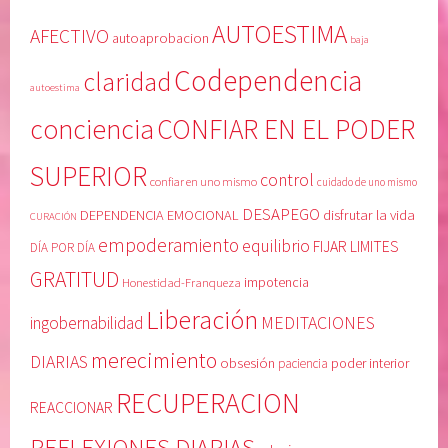
AUTOESTIMA
AFECTIVO
autoaprobacion
baja
Codependencia
claridad
autoestima
conciencia
CONFIAR EN EL PODER
SUPERIOR
control
confiar en uno mismo
cuidado de uno mismo
DESAPEGO
DEPENDENCIA EMOCIONAL
disfrutar la vida
CURACIÓN
empoderamiento
equilibrio
FIJAR LIMITES
DÍA POR DÍA
GRATITUD
Honestidad-Franqueza
impotencia
Liberación
MEDITACIONES
ingobernabilidad
merecimiento
DIARIAS
obsesión
poder interior
paciencia
RECUPERACION
REACCIONAR
REFLEXIONES DIARIAS