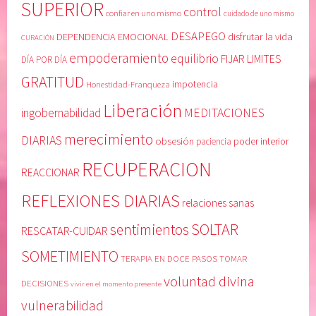
SUPERIOR
control
confiar en uno mismo
cuidado de uno mismo
DESAPEGO
DEPENDENCIA EMOCIONAL
disfrutar la vida
CURACIÓN
empoderamiento
equilibrio
FIJAR LIMITES
DÍA POR DÍA
GRATITUD
Honestidad-Franqueza
impotencia
Liberación
MEDITACIONES
ingobernabilidad
merecimiento
DIARIAS
obsesión
poder interior
paciencia
RECUPERACION
REACCIONAR
REFLEXIONES DIARIAS
relaciones sanas
SOLTAR
sentimientos
RESCATAR-CUIDAR
SOMETIMIENTO
TERAPIA EN DOCE PASOS
TOMAR
voluntad divina
DECISIONES
vivir en el momento presente
vulnerabilidad