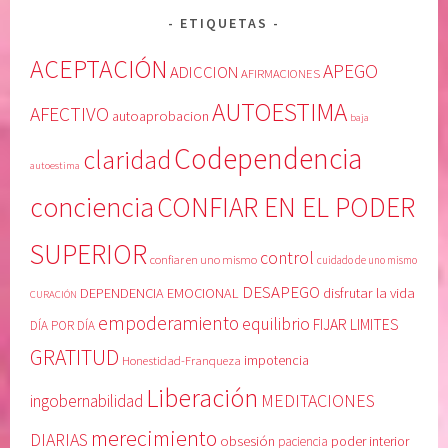
ETIQUETAS
ACEPTACIÓN
APEGO
ADICCION
AFIRMACIONES
AUTOESTIMA
AFECTIVO
autoaprobacion
baja
Codependencia
claridad
autoestima
conciencia
CONFIAR EN EL PODER
SUPERIOR
control
confiar en uno mismo
cuidado de uno mismo
DESAPEGO
DEPENDENCIA EMOCIONAL
disfrutar la vida
CURACIÓN
empoderamiento
equilibrio
FIJAR LIMITES
DÍA POR DÍA
GRATITUD
Honestidad-Franqueza
impotencia
Liberación
MEDITACIONES
ingobernabilidad
merecimiento
DIARIAS
obsesión
poder interior
paciencia