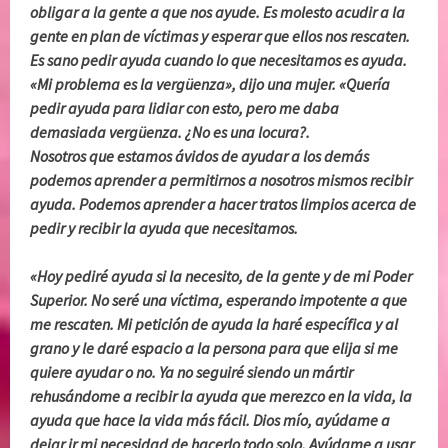
obligar a la gente a que nos ayude. Es molesto acudir a la
gente en plan de víctimas y esperar que ellos nos rescaten.
Es sano pedir ayuda cuando lo que necesitamos es ayuda.
«Mi problema es la vergüenza», dijo una mujer. «Quería
pedir ayuda para lidiar con esto, pero me daba
demasiada vergüenza. ¿No es una locura?.
Nosotros que estamos ávidos de ayudar a los demás
podemos aprender a permitirnos a nosotros mismos recibir
ayuda. Podemos aprender a hacer tratos limpios acerca de
pedir y recibir la ayuda que necesitamos.
«Hoy pediré ayuda si la necesito, de la gente y de mi Poder
Superior. No seré una víctima, esperando impotente a que
me rescaten. Mi petición de ayuda la haré específica y al
grano y le daré espacio a la persona para que elija si me
quiere ayudar o no. Ya no seguiré siendo un mártir
rehusándome a recibir la ayuda que merezco en la vida, la
ayuda que hace la vida más fácil. Dios mío, ayúdame a
dejar ir mi necesidad de hacerlo todo solo. Ayúdame a usar