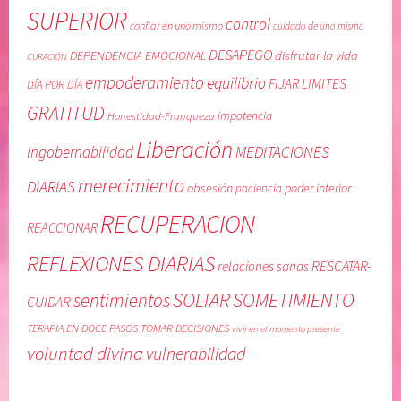
SUPERIOR
control
confiar en uno mismo
cuidado de uno mismo
DESAPEGO
DEPENDENCIA EMOCIONAL
disfrutar la vida
CURACIÓN
empoderamiento
equilibrio
FIJAR LIMITES
DÍA POR DÍA
GRATITUD
Honestidad-Franqueza
impotencia
Liberación
MEDITACIONES
ingobernabilidad
merecimiento
DIARIAS
obsesión
poder interior
paciencia
RECUPERACION
REACCIONAR
REFLEXIONES DIARIAS
RESCATAR-
relaciones sanas
SOLTAR
SOMETIMIENTO
sentimientos
CUIDAR
TERAPIA EN DOCE PASOS
TOMAR DECISIONES
vivir en el momento presente
voluntad divina
vulnerabilidad