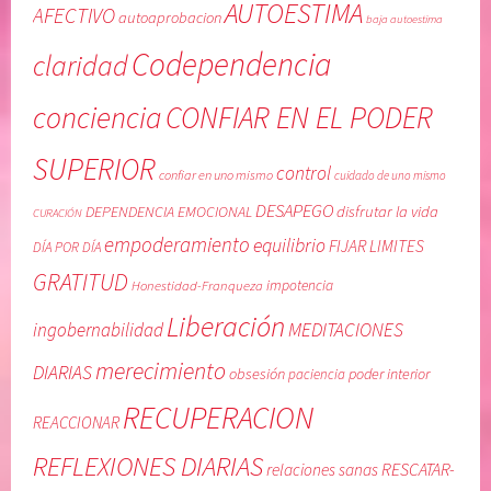
AUTOESTIMA
AFECTIVO
autoaprobacion
baja autoestima
Codependencia
claridad
conciencia
CONFIAR EN EL PODER
SUPERIOR
control
confiar en uno mismo
cuidado de uno mismo
DESAPEGO
DEPENDENCIA EMOCIONAL
disfrutar la vida
CURACIÓN
empoderamiento
equilibrio
FIJAR LIMITES
DÍA POR DÍA
GRATITUD
Honestidad-Franqueza
impotencia
Liberación
MEDITACIONES
ingobernabilidad
merecimiento
DIARIAS
obsesión
poder interior
paciencia
RECUPERACION
REACCIONAR
REFLEXIONES DIARIAS
RESCATAR-
relaciones sanas