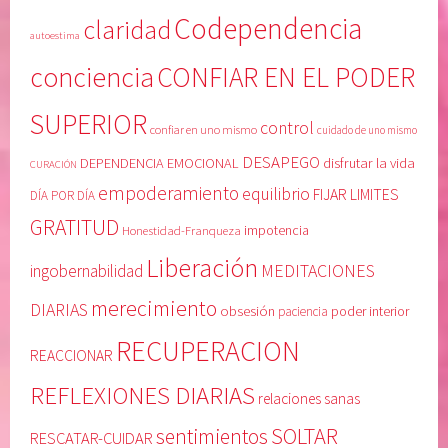
Codependencia
claridad
autoestima
conciencia
CONFIAR EN EL PODER
SUPERIOR
control
confiar en uno mismo
cuidado de uno mismo
DESAPEGO
DEPENDENCIA EMOCIONAL
disfrutar la vida
CURACIÓN
empoderamiento
equilibrio
FIJAR LIMITES
DÍA POR DÍA
GRATITUD
Honestidad-Franqueza
impotencia
Liberación
MEDITACIONES
ingobernabilidad
merecimiento
DIARIAS
obsesión
poder interior
paciencia
RECUPERACION
REACCIONAR
REFLEXIONES DIARIAS
relaciones sanas
SOLTAR
sentimientos
RESCATAR-CUIDAR