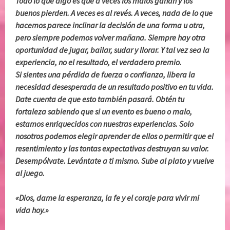
Todo lo que digo es que a veces los malos ganan y los
buenos pierden. A veces es al revés. A veces, nada de lo que
hacemos parece inclinar la decisión de una forma u otra,
pero siempre podemos volver mañana. Siempre hay otra
oportunidad de jugar, bailar, sudar y llorar. Y tal vez sea la
experiencia, no el resultado, el verdadero premio.
Si sientes una pérdida de fuerza o confianza, libera la
necesidad desesperada de un resultado positivo en tu vida.
Date cuenta de que esto también pasará. Obtén tu
fortaleza sabiendo que si un evento es bueno o malo,
estamos enriquecidos con nuestras experiencias. Solo
nosotros podemos elegir aprender de ellos o permitir que el
resentimiento y las tontas expectativas destruyan su valor.
Desempólvate. Levántate a ti mismo. Sube al plato y vuelve
al juego.
«Dios, dame la esperanza, la fe y el coraje para vivir mi
vida hoy.»