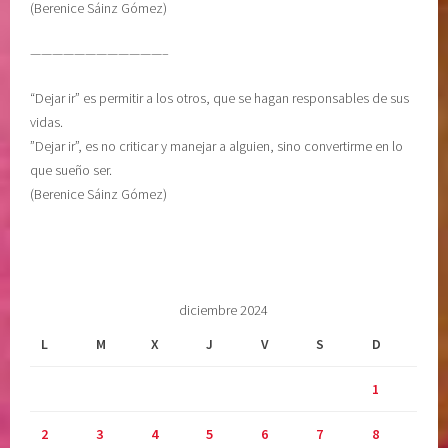
(Berenice Sáinz Gómez)
————————————–
“Dejar ir” es permitir a los otros, que se hagan responsables de sus
vidas.
”Dejar ir”, es no criticar y manejar a alguien, sino convertirme en lo
que sueño ser.
(Berenice Sáinz Gómez)
diciembre 2024
L
M
X
J
V
S
D
1
2
3
4
5
6
7
8