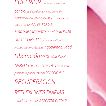
SUPERIOR
confiar en uno mismo
control
cuidado de uno mismo
CURACIÓN
DESAPEGO
DEPENDENCIA EMOCIONAL
disfrutar la vida
DÍA POR DÍA
empoderamiento
equilibrio
FIJAR
GRATITUD
LIMITES
Honestidad-
ingobernabilidad
Franqueza
impotencia
Liberación
MEDITACIONES
merecimiento
DIARIAS
obsesión
REACCIONAR
poder interior
paciencia
RECUPERACION
REFLEXIONES DIARIAS
RESCATAR-CUIDAR
relaciones sanas