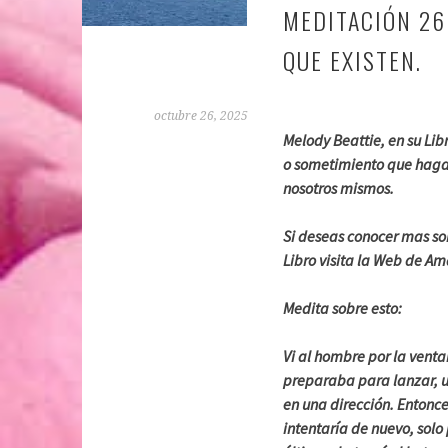
MEDITACIÓN 26
QUE EXISTEN.
octubre 26, 2025
Melody Beattie, en su Lib
o sometimiento que hagamo
nosotros mismos.
Si deseas conocer mas so
Libro visita la Web de A
Medita sobre esto:
Vi al hombre por la vent
preparaba para lanzar, u
en una dirección. Entonce
intentaría de nuevo, solo 