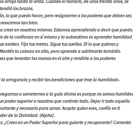
lo arrojó hasta la orilla. Cuando el hombre, de unos treinta años, se
xtendió los brazos.
ón, lo que puedo hacer, pero resignarme a los poderes que deben ser,
conocemos tan bien.
a creer en nosotros mismos. Estamos aprendiendo a decir que puedo
e de la confianza en sí mismo y la autoestima es aprender humildad 
e existen. Fija tus metas. Sigue tus sueños. Di lo que quieras y
Mantén tu cabeza en alto, pero aprende a sublimarte también.
es que levantar las manos en el aire y rendirte a los poderes
 la arrogancia y recibir las bendiciones que trae la humildad».
 negamos a someternos a la guía divina es porque no somos humilde
n poder superior a nosotros que controla todo. Dejar ir todo aquello
rtante y necesario para sanar. Acepta quien eres, confía en ti
der de la Divinidad. (Alpha).
: ¿Crees en un Poder Superior para guiarte y recuperarte? Comenta