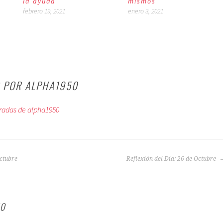
la ayuda
mismos
febrero 19, 2021
enero 3, 2021
O POR
ALPHA1950
tradas de alpha1950
Octubre
Reflexión del Dia: 26 de Octubre
IO