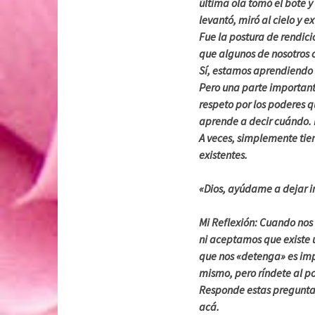
última ola tomó el bote y 
levantó, miró al cielo y e
Fue la postura de rendici
que algunos de nosotros 
Sí, estamos aprendiendo 
Pero una parte important
respeto por los poderes qu
aprende a decir cuándo. 
A veces, simplemente tien
existentes.
«Dios, ayúdame a dejar ir
Mi Reflexión: Cuando nos
ni aceptamos que existe u
que nos «detenga» es impo
mismo, pero ríndete al po
Responde estas preguntas
acá.