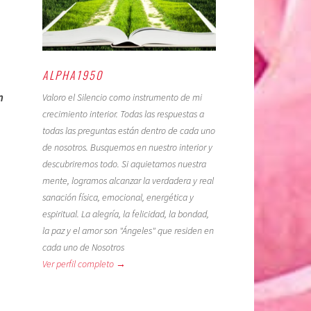
ALPHA1950
n
Valoro el Silencio como instrumento de mi
crecimiento interior. Todas las respuestas a
todas las preguntas están dentro de cada uno
de nosotros. Busquemos en nuestro interior y
descubriremos todo. Si aquietamos nuestra
mente, logramos alcanzar la verdadera y real
sanación física, emocional, energética y
espiritual. La alegría, la felicidad, la bondad,
la paz y el amor son "Ángeles" que residen en
cada uno de Nosotros
Ver perfil completo →