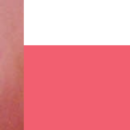
Ir
al
contenido