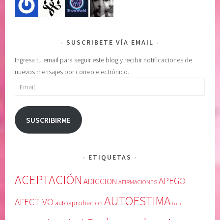
E
r
L
i
P
o
SUSCRIBETE VÍA EMAIL
O
r
D
,
Ingresa tu email para seguir este blog y recibir notificaciones de
E
c
nuevos mensajes por correo electrónico.
R
o
Email
S
n
U
f
P
i
SUSCRIBIRME
E
a
R
r
I
e
ETIQUETAS
O
n
R
u
ACEPTACIÓN
APEGO
ADICCION
AFIRMACIONES
,
n
AUTOESTIMA
L
o
AFECTIVO
autoaprobacion
baja
i
m