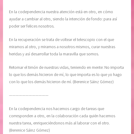
o
a
l
c
En la codependencia nuestra atención está en otro, en cómo
u
i
ayudar a cambiar al otro, siendo la intención de fondo: para así
n
o
poder ser felices nosotros.
t
n
a
e
En la recuperación se trata de voltear el telescopio con el que
d
s
miramos al otro, y mirarnos a nosotros mismos, curar nuestras
d
D
heridas y así desarrollar toda la maravilla que somos.
i
i
v
a
Retomar el timón de nuestras vidas, teniendo en mente: No importa
i
r
lo que los demás hicieron de mí, lo que importa es lo que yo hago
n
i
con lo que los demás hicieron de mí. (Berenice Sáinz Gómez)
a
a
————————————
,
s
v
,
En la codependencia nos hacemos cargo de tareas que
u
M
corresponden a otro, en la colaboración cada quién hacemos
l
e
nuestra tarea, enriqueciéndonos más al laborar con el otro.
n
l
(Berenice Sáinz Gómez)
e
o