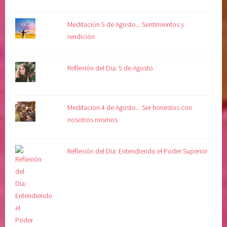
o
m
Meditación 5 de Agosto... Sentimientos y
e
rendición
t
i
Reflexión del Dia: 5 de Agosto
m
i
e
Meditacion 4 de Agosto... Ser honestos con
n
nosotros mismos
t
o
a
Reflexión del Dia: Entendiendo el Poder Superior
l
a
v
o
l
u