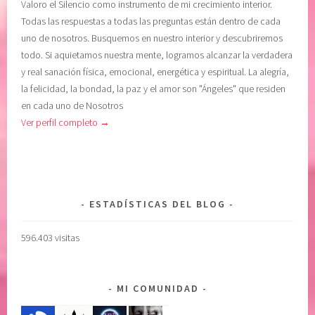
Valoro el Silencio como instrumento de mi crecimiento interior.
o
o
Todas las respuestas a todas las preguntas están dentro de cada
n
n
uno de nosotros. Busquemos en nuestro interior y descubriremos
c
f
todo. Si aquietamos nuestra mente, logramos alcanzar la verdadera
i
i
y real sanación física, emocional, energética y espiritual. La alegría,
e
a
la felicidad, la bondad, la paz y el amor son "Ángeles" que residen
n
r
en cada uno de Nosotros
c
e
Ver perfil completo →
i
n
a
e
,
l
C
p
O
o
ESTADÍSTICAS DEL BLOG
N
d
F
e
596.403 visitas
I
r
A
s
R
u
MI COMUNIDAD
E
p
N
e