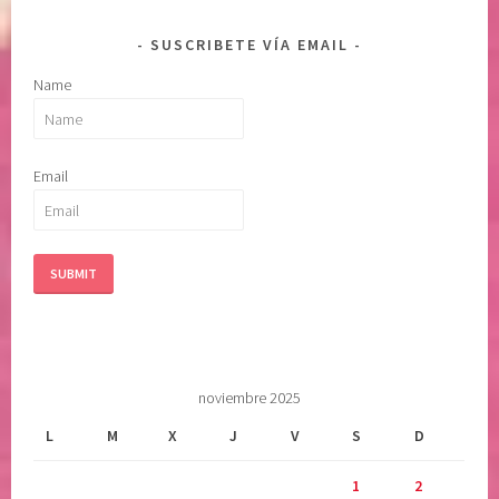
s
a
SUSCRIBETE VÍA EMAIL
n
Name
a
r
e
l
Email
a
l
m
a
,
s
a
n
noviembre 2025
a
r
L
M
X
J
V
S
D
l
1
2
a