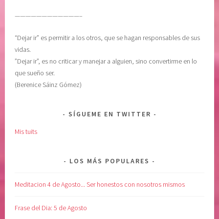
r
d
————————————–
a
y
b
B
“Dejar ir” es permitir a los otros, que se hagan responsables de sus
i
e
vidas.
l
a
”Dejar ir”, es no criticar y manejar a alguien, sino convertirme en lo
i
t
que sueño ser.
d
t
(Berenice Sáinz Gómez)
a
i
d
e
,
SÍGUEME EN TWITTER
p
Mis tuits
o
d
e
LOS MÁS POPULARES
r
i
Meditacion 4 de Agosto... Ser honestos con nosotros mismos
n
t
Frase del Dia: 5 de Agosto
e