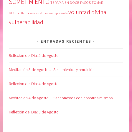
SOMETIMIENTO
TERAPIA EN DOCE PASOS
TOMAR
E
s
voluntad divina
S
m
DECISIONES
vivir en el momento presente
D
o
vulnerabilidad
I
,
A
L
R
i
ENTRADAS RECIENTES
I
b
A
r
Reflexión del Dia: 5 de Agosto
S
o
,
M
Meditación 5 de Agosto… Sentimientos y rendición
R
a
E
s
Reflexión del Dia: 4 de Agosto
C
d
U
e
Meditacion 4 de Agosto… Ser honestos con nosotros mismos
P
l
E
L
Reflexión del Dia: 3 de Agosto
R
e
A
n
C
g