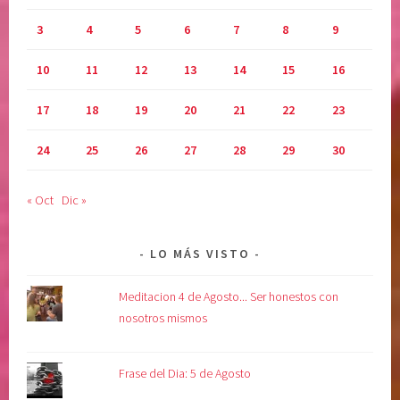
v
3
4
5
6
7
8
9
i
d
10
11
12
13
14
15
16
a
,
17
18
19
20
21
22
23
s
e
24
25
26
27
28
29
30
n
t
« Oct
Dic »
i
m
i
LO MÁS VISTO
e
n
Meditacion 4 de Agosto... Ser honestos con
t
nosotros mismos
o
s
Frase del Dia: 5 de Agosto
,
s