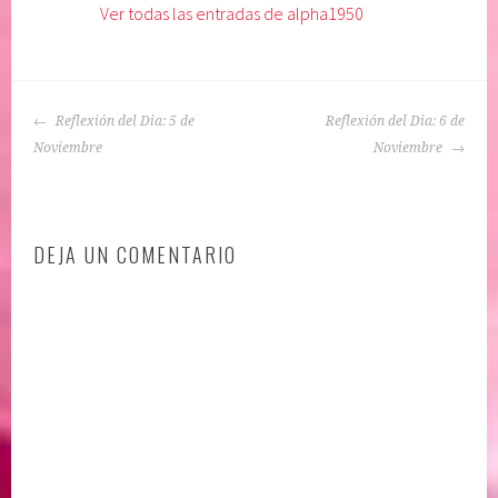
Ver todas las entradas de alpha1950
i
u
c
e
a
t
d
a
NAVEGACIÓN
o
d
Reflexión del Dia: 5 de
Reflexión del Dia: 6 de
DE
e
o
Noviembre
Noviembre
ENTRADAS
n
:
:
A
A
f
DEJA UN COMENTARIO
C
i
E
r
P
m
T
a
A
c
C
i
I
o
Ó
n
N
e
,
s