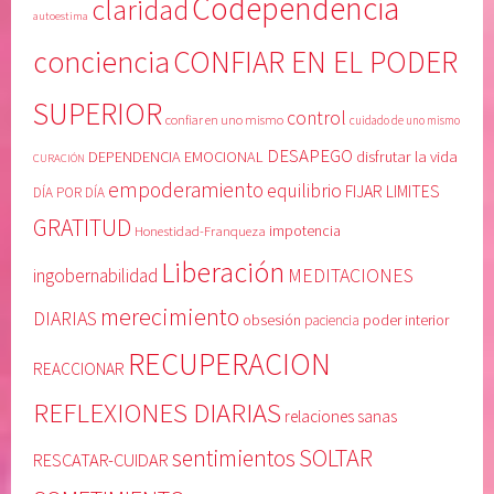
Codependencia
claridad
b
i
autoestima
e
s
conciencia
CONFIAR EN EL PODER
r
m
a
o
SUPERIOR
c
,
control
confiar en uno mismo
cuidado de uno mismo
i
c
DESAPEGO
DEPENDENCIA EMOCIONAL
disfrutar la vida
CURACIÓN
ó
u
empoderamiento
equilibrio
FIJAR LIMITES
n
i
DÍA POR DÍA
,
d
GRATITUD
Honestidad-Franqueza
impotencia
M
a
Liberación
E
d
MEDITACIONES
ingobernabilidad
D
o
merecimiento
DIARIAS
obsesión
poder interior
paciencia
I
d
T
e
RECUPERACION
REACCIONAR
A
u
C
n
REFLEXIONES DIARIAS
relaciones sanas
I
o
SOLTAR
sentimientos
O
m
RESCATAR-CUIDAR
N
i