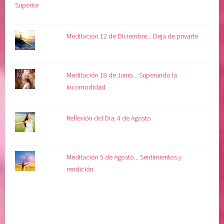
n
t
a
Meditación 12 de Diciembre... Deja de privarte
d
d
i
Meditación 18 de Junio... Superando la
v
incomodidad
i
n
a
Reflexión del Dia: 4 de Agosto
Meditación 5 de Agosto... Sentimientos y
rendición