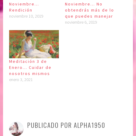
Noviembre…
Noviembre… No
Rendición
obtendrás más de lo
noviembre 10, 2019
que puedes manejar
noviembre 6, 2019
Meditación 3 de
Enero… Cuidar de
nosotros mismos
enero 3, 2021
P
|
E
u
t
PUBLICADO POR
ALPHA1950
b
i
l
q