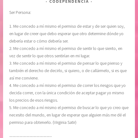
CODEPENDENCIA
I
u
Ser Persona:
O
a
N
j
1. Me concedo a mí mismo el permiso de estar y de ser quien soy,
,
e
en lugar de creer que debo esperar que otro determine dónde yo
S
d
debería estar o cómo debería ser.
O
e
2. Me concedo a mí mismo el permiso de sentir lo que siento, en
M
l
vez de sentir lo que otros sentirían en mi lugar.
E
A
3. Me concedo a mí mismo el permiso de pensar lo que pienso y
T
d
también el derecho de decirlo, si quiero, o de callármelo, si es que
I
i
así me conviene.
M
ó
4. Me concedo a mí mismo el permiso de correr los riesgos que yo
I
s
decida correr, con la única condición de aceptar pagar yo mismo
E
,
los precios de esos riesgos.
N
M
5. Me concedo a mí mismo el permiso de buscar lo que yo creo que
T
e
necesito del mundo, en lugar de esperar que alguien más me dé el
O
d
permiso para obtenerlo. (Virginia Satir)
,
i
v
t
————————————–