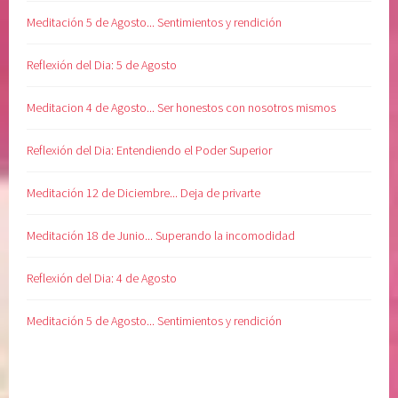
r
Meditación 5 de Agosto... Sentimientos y rendición
i
o
Reflexión del Dia: 5 de Agosto
r
,
Meditacion 4 de Agosto... Ser honestos con nosotros mismos
r
e
Reflexión del Dia: Entendiendo el Poder Superior
c
u
Meditación 12 de Diciembre... Deja de privarte
p
e
Meditación 18 de Junio... Superando la incomodidad
r
a
Reflexión del Dia: 4 de Agosto
c
i
Meditación 5 de Agosto... Sentimientos y rendición
ó
n
,