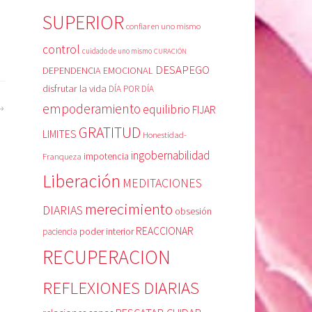
SUPERIOR
confiar en uno mismo
control
cuidado de uno mismo
CURACIÓN
DESAPEGO
DEPENDENCIA EMOCIONAL
disfrutar la vida
DÍA POR DÍA
empoderamiento
equilibrio
FIJAR
GRATITUD
LIMITES
Honestidad-
ingobernabilidad
Franqueza
impotencia
Liberación
MEDITACIONES
merecimiento
DIARIAS
obsesión
REACCIONAR
poder interior
paciencia
RECUPERACION
REFLEXIONES DIARIAS