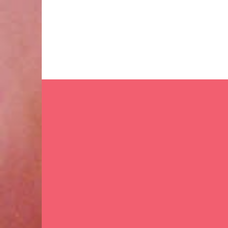
Ir
al
contenido