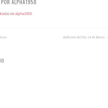
O POR
ALPHA1950
ntradas de alpha1950
Marzo
Reflexión del Dia: 14 de Marzo
IO