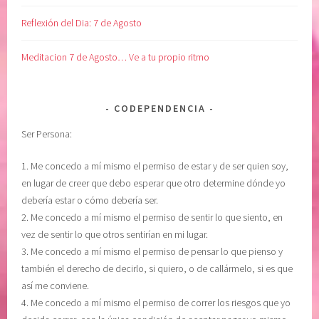
P
n
Reflexión del Dia: 7 de Agosto
O
o
D
m
Meditacion 7 de Agosto… Ve a tu propio ritmo
E
i
R
s
S
m
CODEPENDENCIA
U
o
P
,
Ser Persona:
E
c
R
u
1. Me concedo a mí mismo el permiso de estar y de ser quien soy,
I
i
en lugar de creer que debo esperar que otro determine dónde yo
O
d
debería estar o cómo debería ser.
R
a
2. Me concedo a mí mismo el permiso de sentir lo que siento, en
,
d
vez de sentir lo que otros sentirían en mi lugar.
G
o
3. Me concedo a mí mismo el permiso de pensar lo que pienso y
R
d
también el derecho de decirlo, si quiero, o de callármelo, si es que
A
e
así me conviene.
T
u
4. Me concedo a mí mismo el permiso de correr los riesgos que yo
I
n