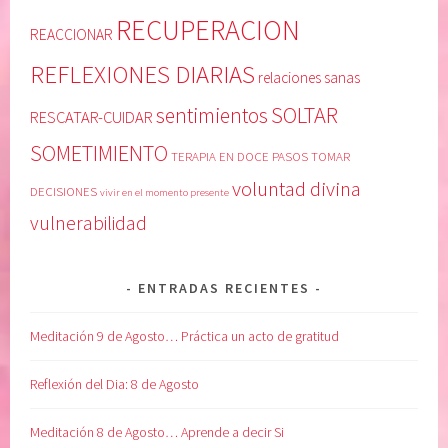
c
s
RECUPERACION
i
u
REACCIONAR
e
p
REFLEXIONES DIARIAS
n
e
relaciones sanas
c
r
SOLTAR
sentimientos
RESCATAR-CUIDAR
i
i
a
o
SOMETIMIENTO
TERAPIA EN DOCE PASOS
TOMAR
,
r
voluntad divina
DECISIONES
vivir en el momento presente
C
,
O
c
vulnerabilidad
N
o
F
n
ENTRADAS RECIENTES
I
f
A
i
Meditación 9 de Agosto… Práctica un acto de gratitud
R
a
E
r
Reflexión del Dia: 8 de Agosto
N
e
E
n
Meditación 8 de Agosto… Aprende a decir Si
L
u