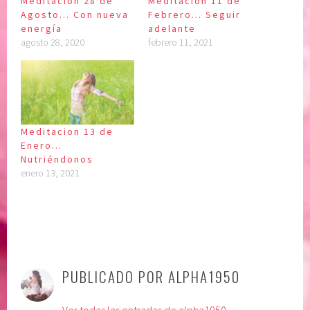
Meditación 28 de
Meditación 11 de
Agosto… Con nueva
Febrero… Seguir
energía
adelante
agosto 28, 2020
febrero 11, 2021
Meditacion 13 de
Enero…
Nutriéndonos
enero 13, 2021
P
|
E
u
t
PUBLICADO POR
ALPHA1950
b
i
l
q