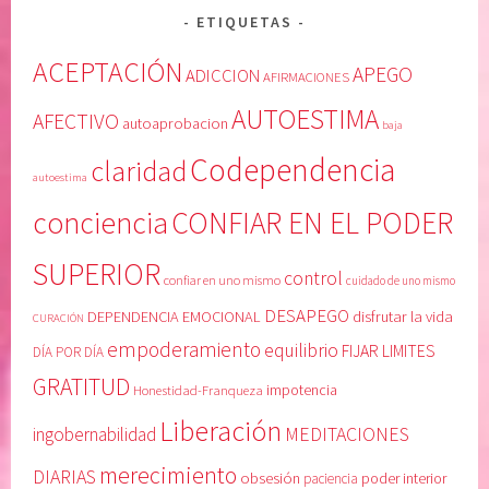
,
a
ETIQUETAS
C
,
ACEPTACIÓN
APEGO
o
c
ADICCION
AFIRMACIONES
d
o
AUTOESTIMA
AFECTIVO
autoaprobacion
e
n
baja
p
f
Codependencia
claridad
e
i
autoestima
n
a
conciencia
CONFIAR EN EL PODER
d
r
e
e
SUPERIOR
control
confiar en uno mismo
n
n
cuidado de uno mismo
c
e
DESAPEGO
DEPENDENCIA EMOCIONAL
disfrutar la vida
CURACIÓN
i
l
empoderamiento
equilibrio
FIJAR LIMITES
DÍA POR DÍA
a
p
GRATITUD
,
o
Honestidad-Franqueza
impotencia
c
d
Liberación
MEDITACIONES
ingobernabilidad
o
e
n
r
merecimiento
DIARIAS
obsesión
poder interior
paciencia