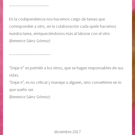
e
b
————————————
c
e
i
r
En la codependencia nos hacemos cargo de tareas que
m
a
corresponden a otro, en la colaboración cada quién hacemos
i
c
nuestra tarea, enriqueciéndonos más al laborar con el otro.
e
i
(Berenice Sáinz Gómez)
n
o
t
n
————————————–
o
,
,
L
“Dejar ir” es permitir a los otros, que se hagan responsables de sus
R
i
vidas.
E
b
”Dejar ir”, es no criticar y manejar a alguien, sino convertirme en lo
C
r
que sueño ser.
U
o
(Berenice Sáinz Gómez)
P
E
E
l
R
L
A
e
C
n
diciembre 2017