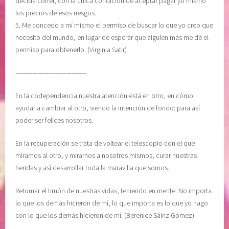
decida correr, con la única condición de aceptar pagar yo mismo
T
o
los precios de esos riesgos.
U
m
5. Me concedo a mí mismo el permiso de buscar lo que yo creo que
D
i
necesito del mundo, en lugar de esperar que alguien más me dé el
,
s
permiso para obtenerlo. (Virginia Satir)
L
m
i
o
————————————–
b
,
e
g
En la codependencia nuestra atención está en otro, en cómo
r
r
ayudar a cambiar al otro, siendo la intención de fondo: para así
a
a
poder ser felices nosotros.
c
t
En la recuperación se trata de voltear el telescopio con el que
i
i
miramos al otro, y mirarnos a nosotros mismos, curar nuestras
ó
t
heridas y así desarrollar toda la maravilla que somos.
n
u
,
d
Retomar el timón de nuestras vidas, teniendo en mente: No importa
m
,
lo que los demás hicieron de mí, lo que importa es lo que yo hago
e
l
con lo que los demás hicieron de mí. (Berenice Sáinz Gómez)
r
i