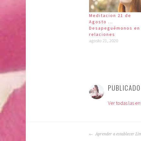
Meditacion 21 de
Agosto …
Desapeguémonos en 
relaciones
agosto 21, 2020
P
E
u
t
PUBLICAD
b
i
l
q
Ver todas las e
i
u
c
e
a
t
d
a
NAVEGACIÓN
o
d
Aprender a establecer Li
DE
e
o