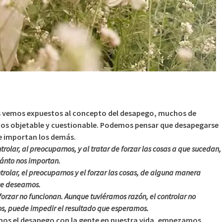
s vemos expuestos al concepto del desapego, muchos de
os objetable y cuestionable. Podemos pensar que desapegarse
le importan los demás.
rolar, al preocuparnos, y al tratar de forzar las cosas a que sucedan,
ánto nos importan.
rolar, el preocuparnos y el forzar las cosas, de alguna manera
ue deseamos.
forzar no funcionan. Aunque tuviéramos razón, el controlar no
os, puede impedir el resultado que esperamos.
mos el desapego con la gente en nuestra vida, empezamos