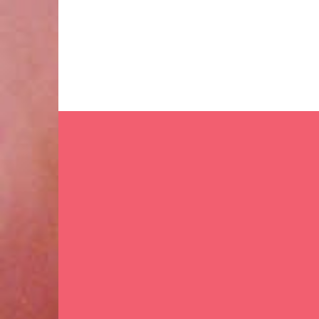
Ir
al
contenido