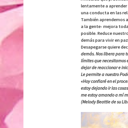
lentamente a aprender 
una conducta en las rel
También aprendemos alg
a la gente- mejora toda
posible. Reduce nuestro
demás para vivir en pa
Desapegarse quiere dec
demás. Nos libera para to
límites que necesitamos e
dejar de reaccionar e ini
Le permite a nuestro Pode
«Hoy confiaré en el proc
estoy dejando ir las cos
me estoy amando a mí m
(Melody Beattie de su Lib