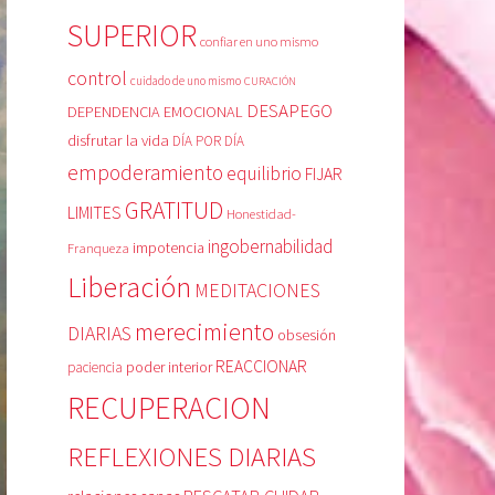
SUPERIOR
confiar en uno mismo
control
cuidado de uno mismo
CURACIÓN
DESAPEGO
DEPENDENCIA EMOCIONAL
disfrutar la vida
DÍA POR DÍA
empoderamiento
equilibrio
FIJAR
GRATITUD
LIMITES
Honestidad-
ingobernabilidad
Franqueza
impotencia
Liberación
MEDITACIONES
merecimiento
DIARIAS
obsesión
REACCIONAR
poder interior
paciencia
RECUPERACION
REFLEXIONES DIARIAS