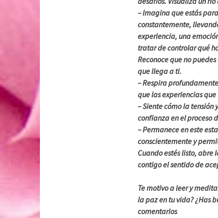
desafíos. Visualiza un rí
– Imagina que estás parad
constantemente, llevando
experiencia, una emoción o
tratar de controlar qué h
Reconoce que no puedes c
que llega a ti.
– Respira profundamente y 
que las experiencias que
– Siente cómo la tensión 
confianza en el proceso d
– Permanece en este esta
conscientemente y permiti
Cuando estés listo, abre 
contigo el sentido de acep
Te motivo a leer y medit
la paz en tu vida? ¿Has 
comentarios