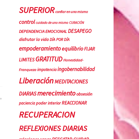
SUPERIOR
confiar en uno mismo
control
cuidado de uno mismo
CURACIÓN
DESAPEGO
DEPENDENCIA EMOCIONAL
disfrutar la vida
DÍA POR DÍA
empoderamiento
equilibrio
FIJAR
GRATITUD
LIMITES
Honestidad-
ingobernabilidad
Franqueza
impotencia
Liberación
MEDITACIONES
merecimiento
DIARIAS
obsesión
REACCIONAR
poder interior
paciencia
RECUPERACION
REFLEXIONES DIARIAS