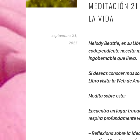
MEDITACIÓN 21
LA VIDA
septiembre 21,
Melody Beattie, en su Lib
2025
codependiente neceita me
ingobernable que lleva.
Si deseas conocer mas so
Libro visita la Web de A
Medita sobre esto:
Encuentra un lugar tranqu
respira profundamente va
– Reflexiona sobre la ide