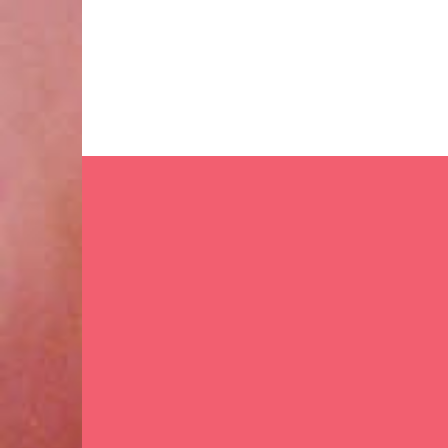
Ir
al
contenido