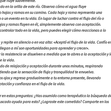
o que fluye suavemente.
o en la orilla de este río. Observa cómo el agua fluye
 hojas y ramas en su camino. Cada hoja y rama representa una
 un evento en tu vida. En lugar de luchar contra el flujo del río o
ojas y ramas fluyen en él, simplemente observa con aceptación.
ontrolar todo en la vida, pero puedes elegir cómo reaccionas a lo
repite en silencio o en voz alta: «Aceptó el flujo de la vida. Confío e
 llegan a mí son oportunidades para aprender y crecer».
y la resistencia se disuelven a medida que te abres a la aceptación y l
e la vida.
do de relajación y aceptación durante unos minutos, respirando
endo que la sensación de flujo y tranquilidad te envuelva.
los ojos y regresa gradualmente a tu entorno presente, llevando
tación y confianza en el flujo de la vida.
ar en estas preguntas: ¿Has asumido como terapéutico la búsqueda d
buscado ayuda para esto? ¿Lograste este cometido? Comparte en los