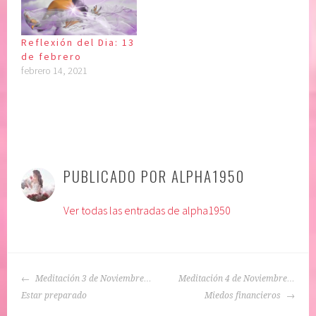
Reflexión del Dia: 13
de febrero
febrero 14, 2021
P
|
E
u
t
PUBLICADO POR
ALPHA1950
b
i
l
q
Ver todas las entradas de alpha1950
i
u
c
e
a
t
d
a
NAVEGACIÓN
o
d
Meditación 3 de Noviembre…
Meditación 4 de Noviembre…
DE
e
o
Estar preparado
Miedos financieros
ENTRADAS
n
: