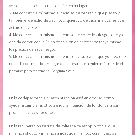
c
a
vez de sentir lo que otros sentirían en mi lugar.
i
t
3. Me concedo a mí mismo el permiso de pensar lo que pienso y
m
t
también el derecho de decirlo, si quiero, o de callármelo, si es que
i
i
así me conviene.
e
e
4. Me concedo a mí mismo el permiso de correr los riesgos que yo
n
,
decida correr, con la única condición de aceptar pagar yo mismo
t
n
los precios de esos riesgos.
o
e
5. Me concedo a mí mismo el permiso de buscar lo que yo creo que
,
c
necesito del mundo, en lugar de esperar que alguien más me dé el
R
e
permiso para obtenerlo. (Virginia Satir)
E
s
C
i
————————————–
U
t
P
a
En la codependencia nuestra atención está en otro, en cómo
E
m
ayudar a cambiar al otro, siendo la intención de fondo: para así
R
o
poder ser felices nosotros.
A
s
C
p
En la recuperación se trata de voltear el telescopio con el que
I
e
miramos al otro, y mirarnos a nosotros mismos, curar nuestras