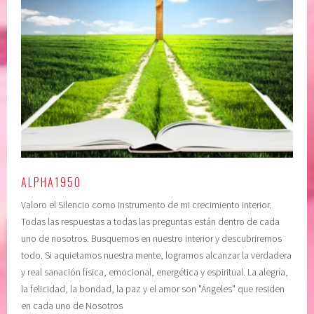
e
p
n
o
d
d
e
e
n
r
c
s
i
u
a
p
,
e
c
r
o
i
ALPHA1950
n
o
Valoro el Silencio como instrumento de mi crecimiento interior.
c
r
Todas las respuestas a todas las preguntas están dentro de cada
i
,
uno de nosotros. Busquemos en nuestro interior y descubriremos
e
c
todo. Si aquietamos nuestra mente, logramos alcanzar la verdadera
n
o
y real sanación física, emocional, energética y espiritual. La alegría,
c
n
la felicidad, la bondad, la paz y el amor son "Ángeles" que residen
i
f
en cada uno de Nosotros
a
i