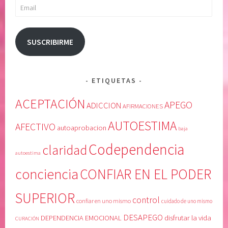
U
d
Email
P
o
E
d
R
e
SUSCRIBIRME
I
u
O
n
R
o
ETIQUETAS
,
m
e
i
ACEPTACIÓN
APEGO
ADICCION
AFIRMACIONES
l
s
AUTOESTIMA
p
m
AFECTIVO
autoaprobacion
baja
e
o
Codependencia
claridad
r
,
autoestima
d
d
conciencia
CONFIAR EN EL PODER
ó
e
n
j
SUPERIOR
,
a
control
confiar en uno mismo
cuidado de uno mismo
e
r
DESAPEGO
DEPENDENCIA EMOCIONAL
disfrutar la vida
CURACIÓN
m
i