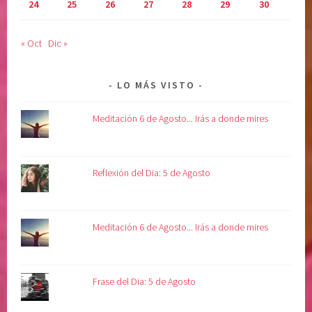
24
25
26
27
28
29
30
o
l
« Oct
Dic »
t
a
r
LO MÁS VISTO
,
v
Meditación 6 de Agosto... Irás a donde mires
o
l
u
Reflexión del Dia: 5 de Agosto
n
t
a
Meditación 6 de Agosto... Irás a donde mires
d
d
i
Frase del Dia: 5 de Agosto
v
i