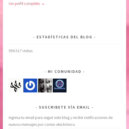
Ver perfil completo →
,
a
C
r
O
e
N
n
F
u
ESTADÍSTICAS DEL BLOG
I
n
A
o
596.517 visitas
R
m
E
i
N
s
MI COMUNIDAD
E
m
L
o
P
,
O
c
D
u
SUSCRIBETE VÍA EMAIL
E
i
R
d
Ingresa tu email para seguir este blog y recibir notificaciones de
S
a
nuevos mensajes por correo electrónico.