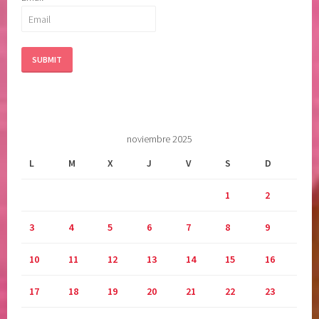
v
i
d
a
,
s
e
n
noviembre 2025
t
i
L
M
X
J
V
S
D
m
1
2
i
e
3
4
5
6
7
8
9
n
t
10
11
12
13
14
15
16
o
s
17
18
19
20
21
22
23
,
s