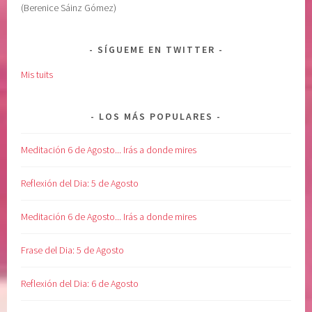
(Berenice Sáinz Gómez)
A
r
S
i
,
o
SÍGUEME EN TWITTER
S
r
Mis tuits
O
,
L
r
T
e
LOS MÁS POPULARES
A
c
R
u
Meditación 6 de Agosto... Irás a donde mires
,
p
S
e
Reflexión del Dia: 5 de Agosto
O
r
M
a
Meditación 6 de Agosto... Irás a donde mires
E
c
T
i
Frase del Dia: 5 de Agosto
I
ó
M
n
Reflexión del Dia: 6 de Agosto
I
,