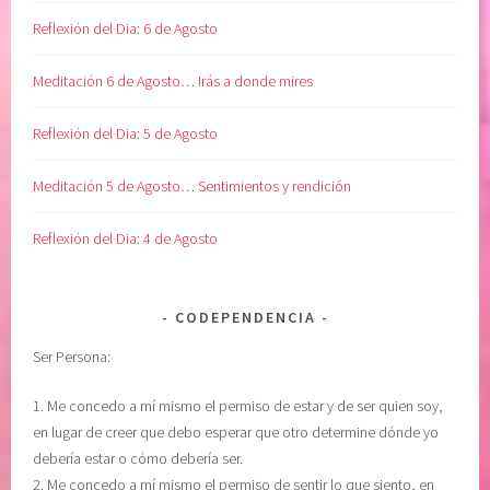
U
p
Reflexión del Dia: 6 de Agosto
D
e
,
n
Meditación 6 de Agosto… Irás a donde mires
L
d
i
i
Reflexión del Dia: 5 de Agosto
b
e
e
n
Meditación 5 de Agosto… Sentimientos y rendición
r
t
a
e
Reflexión del Dia: 4 de Agosto
c
,
i
M
ó
e
CODEPENDENCIA
n
l
Ser Persona:
,
o
m
d
1. Me concedo a mí mismo el permiso de estar y de ser quien soy,
e
y
en lugar de creer que debo esperar que otro determine dónde yo
r
B
debería estar o cómo debería ser.
e
e
2. Me concedo a mí mismo el permiso de sentir lo que siento, en