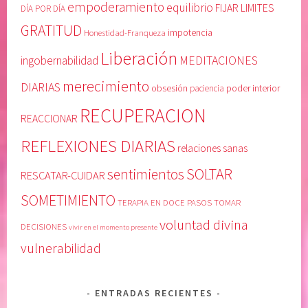
empoderamiento
equilibrio
FIJAR LIMITES
p
r
DÍA POR DÍA
o
,
GRATITUD
Honestidad-Franqueza
impotencia
d
L
Liberación
e
i
MEDITACIONES
ingobernabilidad
r
b
merecimiento
DIARIAS
obsesión
poder interior
paciencia
a
r
m
o
RECUPERACION
REACCIONAR
i
y
e
a
REFLEXIONES DIARIAS
relaciones sanas
n
n
SOLTAR
sentimientos
t
o
RESCATAR-CUIDAR
o
s
SOMETIMIENTO
TERAPIA EN DOCE PASOS
TOMAR
,
e
voluntad divina
G
a
DECISIONES
vivir en el momento presente
R
s
vulnerabilidad
A
C
T
o
I
d
ENTRADAS RECIENTES
T
e