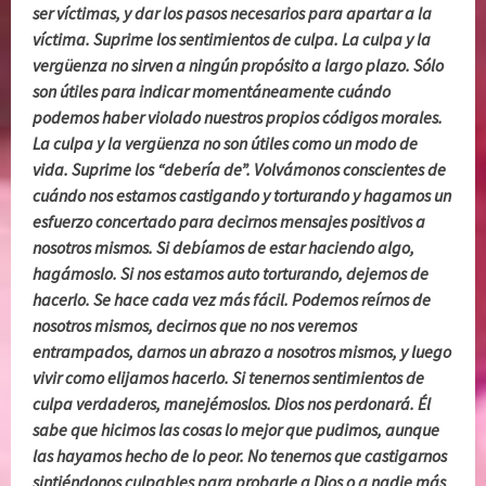
ser víctimas, y dar los pasos necesarios para apartar a la
víctima. Suprime los sentimientos de culpa. La culpa y la
vergüenza no sirven a ningún propósito a largo plazo. Sólo
son útiles para indicar momentáneamente cuándo
podemos haber violado nuestros propios códigos morales.
La culpa y la vergüenza no son útiles como un modo de
vida. Suprime los “debería de”. Volvámonos conscientes de
cuándo nos estamos castigando y torturando y hagamos un
esfuerzo concertado para decirnos mensajes positivos a
nosotros mismos. Si debíamos de estar haciendo algo,
hagámoslo. Si nos estamos auto torturando, dejemos de
hacerlo. Se hace cada vez más fácil. Podemos reírnos de
nosotros mismos, decirnos que no nos veremos
entrampados, darnos un abrazo a nosotros mismos, y luego
vivir como elijamos hacerlo. Si tenernos sentimientos de
culpa verdaderos, manejémoslos. Dios nos perdonará. Él
sabe que hicimos las cosas lo mejor que pudimos, aunque
las hayamos hecho de lo peor. No tenernos que castigarnos
sintiéndonos culpables para probarle a Dios o a nadie más