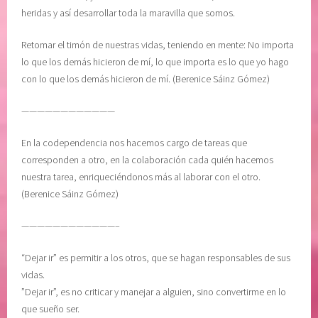
O
r
heridas y así desarrollar toda la maravilla que somos.
N
d
,
o
Retomar el timón de nuestras vidas, teniendo en mente: No importa
R
n
lo que los demás hicieron de mí, lo que importa es lo que yo hago
E
a
con lo que los demás hicieron de mí. (Berenice Sáinz Gómez)
F
r
————————————
L
n
E
o
En la codependencia nos hacemos cargo de tareas que
X
s
corresponden a otro, en la colaboración cada quién hacemos
I
,
nuestra tarea, enriqueciéndonos más al laborar con el otro.
O
p
(Berenice Sáinz Gómez)
N
o
E
d
————————————–
S
e
D
r
“Dejar ir” es permitir a los otros, que se hagan responsables de sus
I
i
vidas.
A
n
”Dejar ir”, es no criticar y manejar a alguien, sino convertirme en lo
R
t
que sueño ser.
I
e