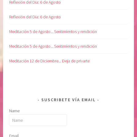
E
s
Reflexión del Dia: 6 de Agosto
N
a
T
n
Reflexión del Dia: 6 de Agosto
O
a
r
Meditación 5 de Agosto... Sentimientos y rendición
e
l
Meditación 5 de Agosto... Sentimientos y rendición
a
l
Meditación 12 de Diciembre... Deja de privarte
m
a
,
s
a
SUSCRIBETE VÍA EMAIL
n
Name
a
r
l
a
Email