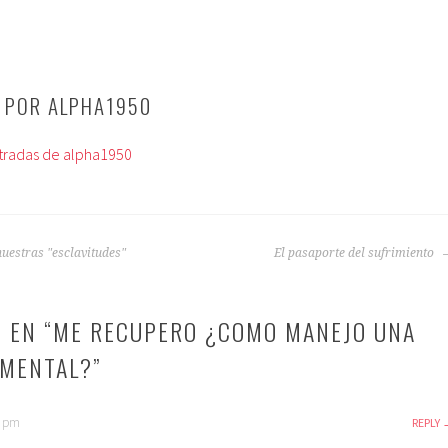
O POR
ALPHA1950
ntradas de alpha1950
nuestras "esclavitudes"
El pasaporte del sufrimiento
 EN “
ME RECUPERO ¿COMO MANEJO UNA
IMENTAL?
”
7 pm
REPLY