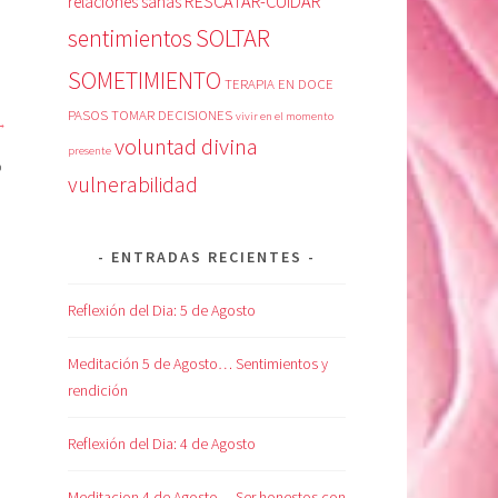
RESCATAR-CUIDAR
relaciones sanas
SOLTAR
sentimientos
SOMETIMIENTO
TERAPIA EN DOCE
PASOS
TOMAR DECISIONES
vivir en el momento
voluntad divina
presente
o
vulnerabilidad
ENTRADAS RECIENTES
Reflexión del Dia: 5 de Agosto
Meditación 5 de Agosto… Sentimientos y
rendición
Reflexión del Dia: 4 de Agosto
Meditacion 4 de Agosto… Ser honestos con