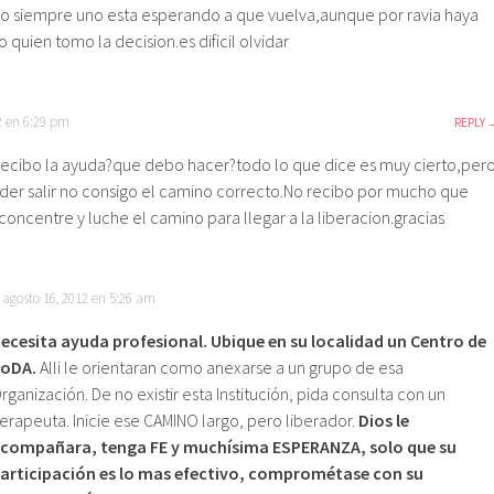
o siempre uno esta esperando a que vuelva,aunque por ravia haya
 quien tomo la decision.es dificil olvidar
2 en 6:29 pm
REPLY
ecibo la ayuda?que debo hacer?todo lo que dice es muy cierto,per
der salir no consigo el camino correcto.No recibo por mucho que
oncentre y luche el camino para llegar a la liberacion.gracias
agosto 16, 2012 en 5:26 am
ecesita ayuda profesional. Ubique en su localidad un Centro de
oDA.
Alli le orientaran como anexarse a un grupo de esa
rganización. De no existir esta Institución, pida consulta con un
erapeuta. Inicie ese CAMINO largo, pero liberador.
Dios le
compañara, tenga FE y muchísima ESPERANZA, solo que su
articipación es lo mas efectivo, comprométase con su