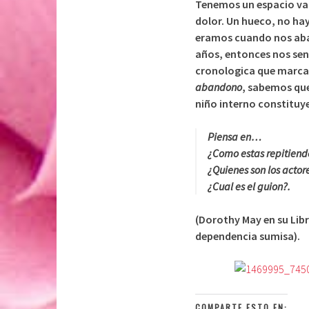
Tenemos un espacio vac
dolor. Un hueco, no ha
eramos cuando nos aban
años, entonces nos sen
cronologica que marca 
abandono
, sabemos que
niño interno constituy
Piensa en…
¿Como estas repitiendo
¿Quienes son los acto
¿Cual es el guion?.
(Dorothy May en su Li
dependencia sumisa).
COMPARTE ESTO EN: