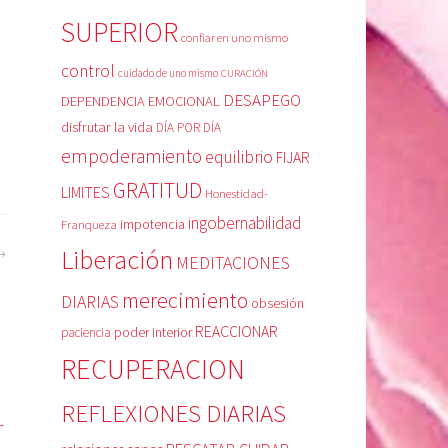
SUPERIOR
confiar en uno mismo
control
cuidado de uno mismo
CURACIÓN
DESAPEGO
DEPENDENCIA EMOCIONAL
disfrutar la vida
DÍA POR DÍA
empoderamiento
equilibrio
FIJAR
GRATITUD
LIMITES
Honestidad-
ingobernabilidad
Franqueza
impotencia
Liberación
MEDITACIONES
merecimiento
DIARIAS
obsesión
REACCIONAR
poder interior
paciencia
RECUPERACION
REFLEXIONES DIARIAS