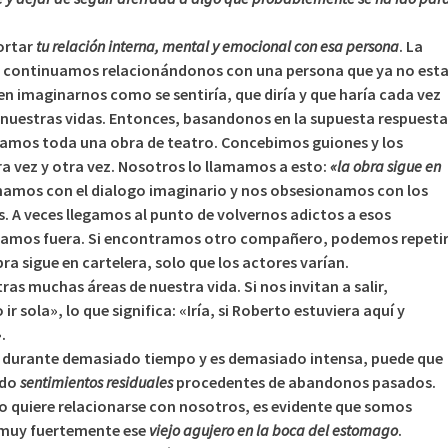
cortar
tu relación interna, mental y emocional con esa persona
. La
l continuamos relacionándonos con una persona que ya no est
n imaginarnos como se sentiría, que diría y que haría cada vez
 nuestras vidas. Entonces, basandonos en la supuesta respuesta
eamos toda una obra de teatro. Concebimos guiones y los
a vez y otra vez. Nosotros lo llamamos a esto:
«la obra sigue en
namos con el dialogo imaginario y nos obsesionamos con los
. A veces llegamos al punto de volvernos adictos a esos
scamos fuera. Si encontramos otro compañero, podemos repeti
ra sigue en cartelera, solo que los actores varían.
as muchas áreas de nuestra vida. Si nos invitan a salir,
ir sola», lo que significa: «Iría, si Roberto estuviera aquí y
.
a durante demasiado tiempo y es demasiado intensa, puede que
ndo
sentimientos residuales
procedentes de abandonos pasados.
 quiere relacionarse con nosotros, es evidente que somos
muy fuertemente ese
viejo agujero en la boca del estomago
.