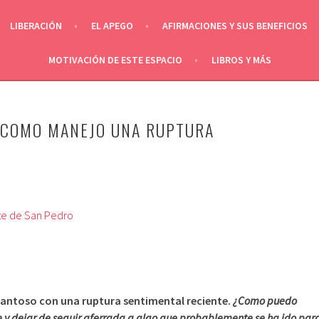
LIBERACIÓN
EL APEGO
AFIRMACIONES Y SUS BENEFICIOS
MOTIVACIÓN DE ESTE ESPACIO
LIBROS Y MÁS
¿COMO MANEJO UNA RUPTURA
antoso con una ruptura sentimental reciente.
¿Como puedo
e y dejar de seguir aferrada a algo que probablemente se ha ido par