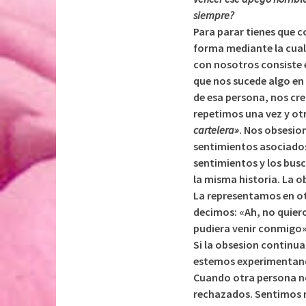
siempre?
Para parar tienes que 
forma mediante la cua
con nosotros consiste e
que nos sucede algo en
de esa persona, nos cr
repetimos una vez y otr
cartelera»
. Nos obsesio
sentimientos asociados
sentimientos y los bu
la misma historia. La ob
La representamos en otr
decimos: «Ah, no quiero 
pudiera venir conmigo»
Si la obsesion continu
estemos experimenta
Cuando otra persona no
rechazados. Sentimos 