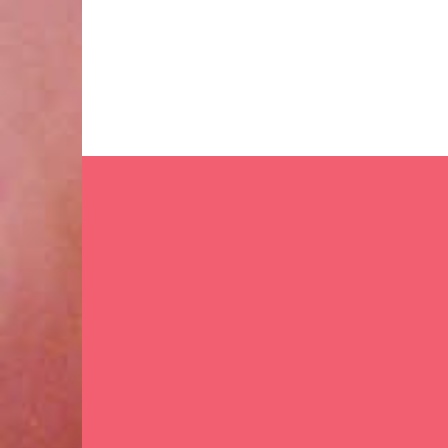
Ir
al
contenido