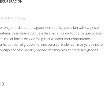
ECUPERACIÓN.
 16, 2012 en 6:28 am
o tengo palabras para agradecerles esta ayuda tan valiosa y este
aterial desinteresado que esta al alcance de todos los que buscan
na mejor forma de vida.Me gustaria poder leer comentarios,o
articipar con el grupo anonimo para aprender aun mas ya que no lo
onsigo por otro medio,Reciban mis mejores bendiciones.gracias
IO