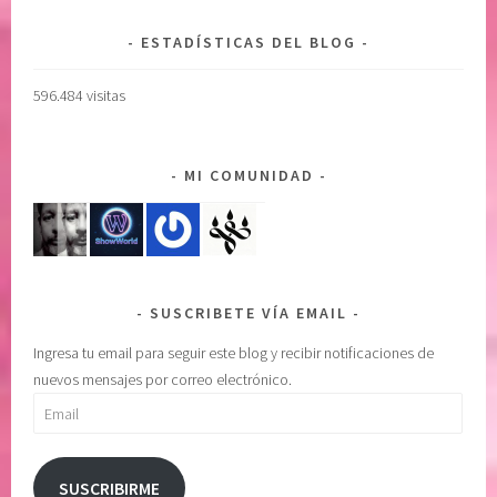
P
p
O
o
ESTADÍSTICAS DEL BLOG
D
d
E
e
596.484 visitas
R
r
S
s
U
u
MI COMUNIDAD
P
p
E
e
R
r
I
i
O
o
SUSCRIBETE VÍA EMAIL
R
r
,
,
Ingresa tu email para seguir este blog y recibir notificaciones de
e
c
nuevos mensajes por correo electrónico.
m
o
Email
p
n
o
f
d
i
SUSCRIBIRME