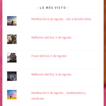
t
o
LO MÁS VISTO
s
,
Meditación 6 de Agosto... Irás a donde mires
s
o
l
Reflexión del Dia: 5 de Agosto
t
a
r
Frase del Dia: 5 de Agosto
,
s
o
Reflexión del Dia: 6 de Agosto
s
t
e
n
Meditación 5 de Agosto... Sentimientos y
i
rendición
e