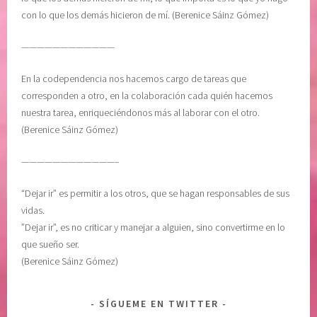
M
con lo que los demás hicieron de mí. (Berenice Sáinz Gómez)
e
————————————
l
o
En la codependencia nos hacemos cargo de tareas que
d
corresponden a otro, en la colaboración cada quién hacemos
y
nuestra tarea, enriqueciéndonos más al laborar con el otro.
B
(Berenice Sáinz Gómez)
e
a
————————————–
t
t
“Dejar ir” es permitir a los otros, que se hagan responsables de sus
i
vidas.
e
”Dejar ir”, es no criticar y manejar a alguien, sino convertirme en lo
,
que sueño ser.
p
(Berenice Sáinz Gómez)
o
d
e
SÍGUEME EN TWITTER