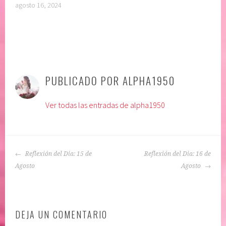
agosto 16, 2024
P
|
E
u
t
PUBLICADO POR
ALPHA1950
b
i
l
q
Ver todas las entradas de alpha1950
i
u
c
e
a
t
d
a
NAVEGACIÓN
o
d
Reflexión del Dia: 15 de
Reflexión del Dia: 16 de
DE
e
o
Agosto
Agosto
ENTRADAS
n
:
:
A
A
f
DEJA UN COMENTARIO
C
i