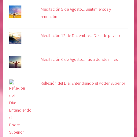
n
Meditación 5 de Agosto... Sentimientos y
d
rendición
o
t
u
Meditación 12 de Diciembre... Deja de privarte
v
e
r
Meditación 6 de Agosto... Irás a donde mires
d
a
d
Reflexión del Dia: Entendiendo el Poder Superior
,
v
o
l
u
n
t
a