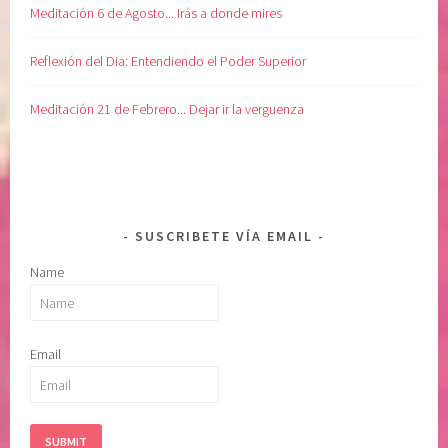
i
Meditación 6 de Agosto... Irás a donde mires
ó
n
Reflexión del Dia: Entendiendo el Poder Superior
,
s
Meditación 21 de Febrero... Dejar ir la verguenza
a
n
a
r
e
SUSCRIBETE VÍA EMAIL
l
Name
a
l
m
a
Email
,
s
a
n