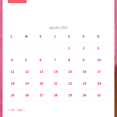
a
r
l
a
agosto 2025
v
i
L
M
X
J
V
S
D
d
1
2
3
a
,
4
5
6
7
8
9
10
s
e
11
12
13
14
15
16
17
n
t
18
19
20
21
22
23
24
i
m
25
26
27
28
29
30
31
i
e
« Jul
Sep »
n