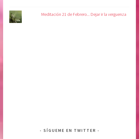
d
d
Meditación 21 de Febrero... Dejar ir la verguenza
i
v
i
n
a
SÍGUEME EN TWITTER