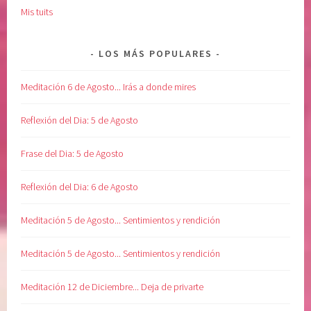
r
Mis tuits
i
n
t
LOS MÁS POPULARES
e
r
Meditación 6 de Agosto... Irás a donde mires
i
o
Reflexión del Dia: 5 de Agosto
r
,
Frase del Dia: 5 de Agosto
r
e
Reflexión del Dia: 6 de Agosto
c
u
Meditación 5 de Agosto... Sentimientos y rendición
p
e
Meditación 5 de Agosto... Sentimientos y rendición
r
a
Meditación 12 de Diciembre... Deja de privarte
c