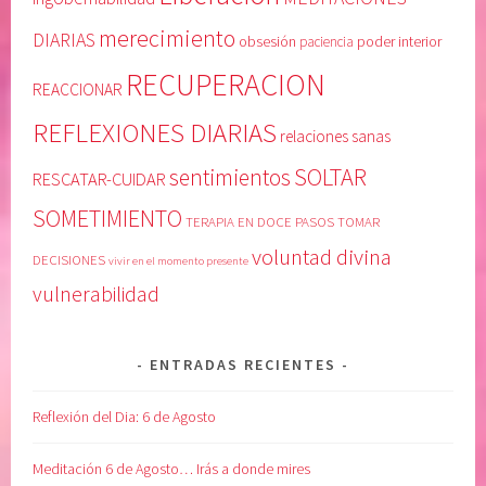
n
o
merecimiento
DIARIAS
obsesión
poder interior
paciencia
,
d
m
e
RECUPERACION
REACCIONAR
e
u
r
n
REFLEXIONES DIARIAS
relaciones sanas
e
o
SOLTAR
sentimientos
c
m
RESCATAR-CUIDAR
i
i
SOMETIMIENTO
TERAPIA EN DOCE PASOS
TOMAR
m
s
voluntad divina
i
m
DECISIONES
vivir en el momento presente
e
o
vulnerabilidad
n
,
t
L
o
i
ENTRADAS RECIENTES
,
b
R
r
Reflexión del Dia: 6 de Agosto
E
o
C
E
Meditación 6 de Agosto… Irás a donde mires