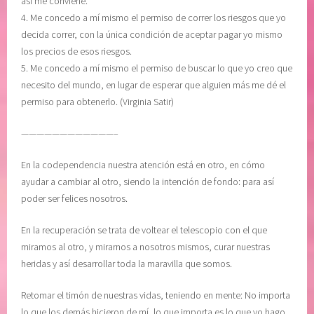
así me conviene.
S
e
4. Me concedo a mí mismo el permiso de correr los riesgos que yo
I
d
decida correr, con la única condición de aceptar pagar yo mismo
O
i
los precios de esos riesgos.
N
t
5. Me concedo a mí mismo el permiso de buscar lo que yo creo que
E
a
necesito del mundo, en lugar de esperar que alguien más me dé el
S
c
permiso para obtenerlo. (Virginia Satir)
i
o
————————————–
n
e
En la codependencia nuestra atención está en otro, en cómo
s
ayudar a cambiar al otro, siendo la intención de fondo: para así
D
poder ser felices nosotros.
i
a
En la recuperación se trata de voltear el telescopio con el que
r
miramos al otro, y mirarnos a nosotros mismos, curar nuestras
i
heridas y así desarrollar toda la maravilla que somos.
a
s
Retomar el timón de nuestras vidas, teniendo en mente: No importa
,
lo que los demás hicieron de mí, lo que importa es lo que yo hago