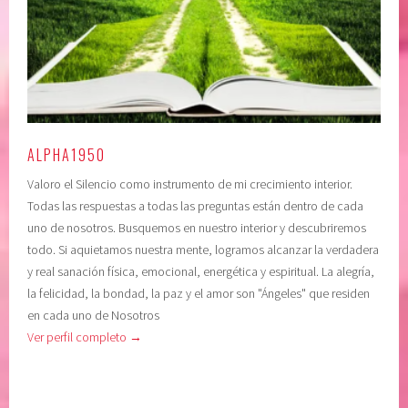
i
e
e
s
n
t
c
i
i
m
a
a
,
,
ALPHA1950
C
c
Valoro el Silencio como instrumento de mi crecimiento interior.
O
o
Todas las respuestas a todas las preguntas están dentro de cada
N
n
uno de nosotros. Busquemos en nuestro interior y descubriremos
F
f
todo. Si aquietamos nuestra mente, logramos alcanzar la verdadera
I
i
y real sanación física, emocional, energética y espiritual. La alegría,
A
a
la felicidad, la bondad, la paz y el amor son "Ángeles" que residen
R
r
en cada uno de Nosotros
E
e
Ver perfil completo →
N
n
E
e
L
l