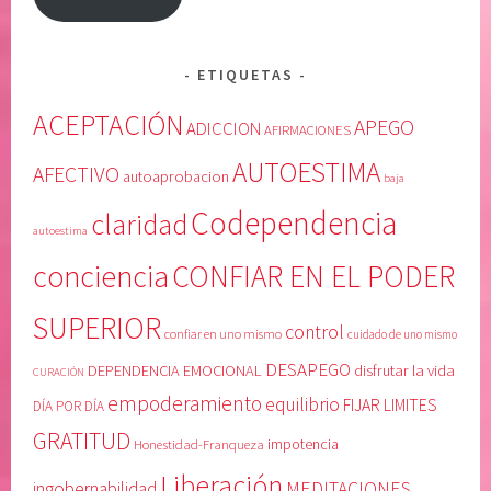
e
a
r
r
a
e
ETIQUETAS
m
n
i
u
ACEPTACIÓN
APEGO
ADICCION
AFIRMACIONES
e
n
AUTOESTIMA
n
o
AFECTIVO
autoaprobacion
baja
t
m
Codependencia
claridad
o
i
autoestima
,
s
conciencia
CONFIAR EN EL PODER
L
m
i
o
SUPERIOR
b
,
control
confiar en uno mismo
cuidado de uno mismo
e
c
DESAPEGO
DEPENDENCIA EMOCIONAL
disfrutar la vida
CURACIÓN
r
u
empoderamiento
equilibrio
FIJAR LIMITES
a
i
DÍA POR DÍA
c
d
GRATITUD
Honestidad-Franqueza
impotencia
i
a
Liberación
ó
d
MEDITACIONES
ingobernabilidad