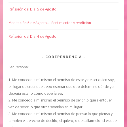
U
l
P
L
Reflexión del Dia: 5 de Agosto
E
e
R
n
Meditación 5 de Agosto… Sentimientos y rendición
A
g
C
u
Reflexión del Dia: 4 de Agosto
I
a
O
j
N
e
CODEPENDENCIA
,
d
Ser Persona:
T
e
O
l
1. Me concedo a mí mismo el permiso de estar y de ser quien soy,
M
A
en lugar de creer que debo esperar que otro determine dónde yo
A
d
debería estar o cómo debería ser.
R
i
2. Me concedo a mí mismo el permiso de sentir lo que siento, en
D
ó
vez de sentir lo que otros sentirían en mi lugar.
E
s
3. Me concedo a mí mismo el permiso de pensar lo que pienso y
C
,
también el derecho de decirlo, si quiero, o de callármelo, si es que
I
M