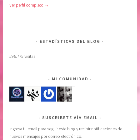
Ver perfil completo →
i
n
d
e
a
l
d
p
,
o
ESTADÍSTICAS DEL BLOG
C
d
o
e
596.775 visitas
d
r
e
s
p
u
MI COMUNIDAD
e
p
n
e
d
r
e
i
n
o
SUSCRIBETE VÍA EMAIL
c
r
i
,
Ingresa tu email para seguir este blog y recibir notificaciones de
a
c
nuevos mensajes por correo electrónico.