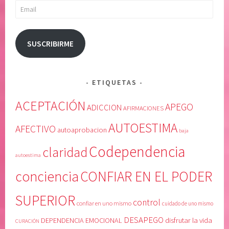
,
o
Email
c
n
o
f
n
i
SUSCRIBIRME
c
a
i
r
e
e
ETIQUETAS
n
n
c
u
ACEPTACIÓN
APEGO
ADICCION
AFIRMACIONES
i
n
AUTOESTIMA
a
o
AFECTIVO
autoaprobacion
baja
,
m
Codependencia
claridad
C
i
autoestima
O
s
conciencia
CONFIAR EN EL PODER
N
m
F
o
SUPERIOR
I
,
control
confiar en uno mismo
cuidado de uno mismo
A
c
DESAPEGO
DEPENDENCIA EMOCIONAL
disfrutar la vida
CURACIÓN
R
u