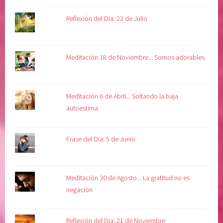
a
r
d
e
Reflexión del Dia: 22 de Julio
d
l
i
a
v
l
Meditación 18 de Noviembre... Somos adorables
i
m
n
a
a
,
Meditación 6 de Abril... Soltando la baja
s
autoestima
a
n
a
Frase del Dia: 5 de Junio
r
l
a
Meditación 30 de Agosto... La gratitud no es
v
negación
i
d
a
Reflexión del Dia: 21 de Noviembre