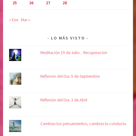
25
26
27
28
O
,
M
r
« Ene
Mar »
E
e
T
c
I
u
LO MÁS VISTO
M
p
I
e
Meditación 19 de Julio... Recuperación
E
r
N
a
T
c
Reflexión del Dia: 9 de Septiembre
O
i
,
ó
v
n
Reflexión del Dia: 3 de Abril
o
,
l
s
u
a
Cambias tus pensamientos, cambias tu conducta
n
n
t
a