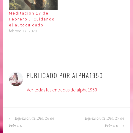
Meditacion 17 de
Febrero… Cuidando
el autocuidado
febrero 17, 2020
P
|
E
u
t
PUBLICADO POR
ALPHA1950
b
i
l
q
Ver todas las entradas de alpha1950
i
u
c
e
a
t
d
a
NAVEGACIÓN
o
d
Reflexión del Dia: 16 de
Reflexión del Dia: 17 de
DE
e
o
Febrero
Febrero
ENTRADAS
n
: