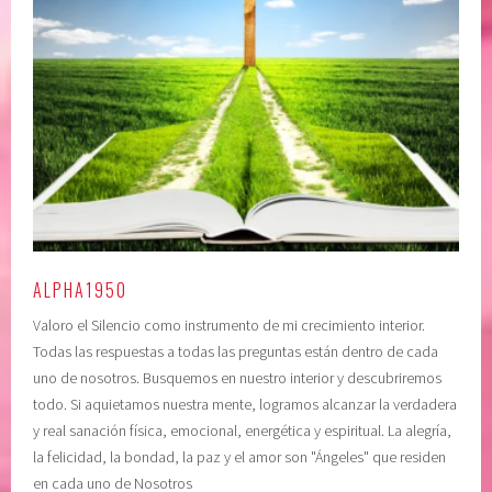
C
a
I
u
A
t
,
o
A
e
U
s
T
t
O
i
E
m
S
a
T
,
ALPHA1950
I
c
Valoro el Silencio como instrumento de mi crecimiento interior.
M
o
Todas las respuestas a todas las preguntas están dentro de cada
A
n
uno de nosotros. Busquemos en nuestro interior y descubriremos
,
f
todo. Si aquietamos nuestra mente, logramos alcanzar la verdadera
c
i
y real sanación física, emocional, energética y espiritual. La alegría,
l
a
la felicidad, la bondad, la paz y el amor son "Ángeles" que residen
a
r
en cada uno de Nosotros
r
e