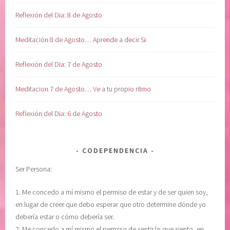
Í
d
Reflexión del Dia: 8 de Agosto
A
a
P
n
Meditación 8 de Agosto… Aprende a decir Si
O
d
R
o
Reflexión del Dia: 7 de Agosto
D
e
Í
l
Meditacion 7 de Agosto… Ve a tu propio ritmo
A
a
,
u
Reflexión del Dia: 6 de Agosto
e
t
m
o
p
c
CODEPENDENCIA
o
u
Ser Persona:
d
i
e
d
1. Me concedo a mí mismo el permiso de estar y de ser quien soy,
r
a
en lugar de creer que debo esperar que otro determine dónde yo
a
d
debería estar o cómo debería ser.
m
o
2. Me concedo a mí mismo el permiso de sentir lo que siento, en