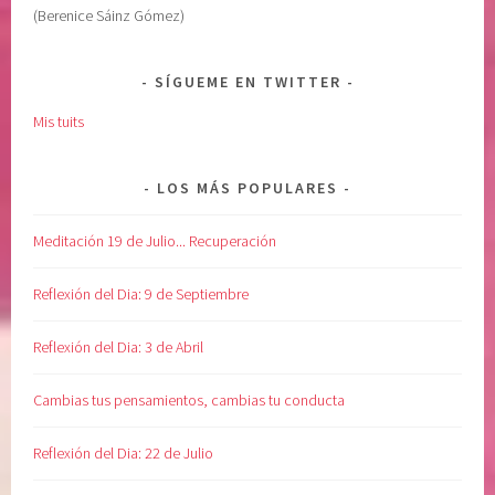
(Berenice Sáinz Gómez)
O
d
N
e
E
l
SÍGUEME EN TWITTER
S
A
Mis tuits
D
d
I
i
A
ó
LOS MÁS POPULARES
R
s
I
,
Meditación 19 de Julio... Recuperación
A
M
S
e
Reflexión del Dia: 9 de Septiembre
,
d
m
i
Reflexión del Dia: 3 de Abril
e
t
r
a
Cambias tus pensamientos, cambias tu conducta
e
c
c
i
Reflexión del Dia: 22 de Julio
i
o