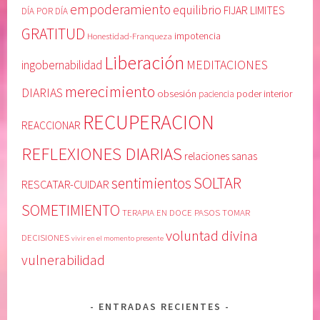
empoderamiento
equilibrio
FIJAR LIMITES
E
i
DÍA POR DÍA
N
d
GRATITUD
Honestidad-Franqueza
impotencia
E
a
Liberación
L
d
MEDITACIONES
ingobernabilidad
P
o
merecimiento
DIARIAS
obsesión
poder interior
paciencia
O
d
D
e
RECUPERACION
REACCIONAR
E
u
R
n
REFLEXIONES DIARIAS
relaciones sanas
S
o
SOLTAR
sentimientos
U
m
RESCATAR-CUIDAR
P
i
SOMETIMIENTO
TERAPIA EN DOCE PASOS
TOMAR
E
s
voluntad divina
R
m
DECISIONES
vivir en el momento presente
I
o
vulnerabilidad
O
,
R
c
,
u
ENTRADAS RECIENTES
D
i