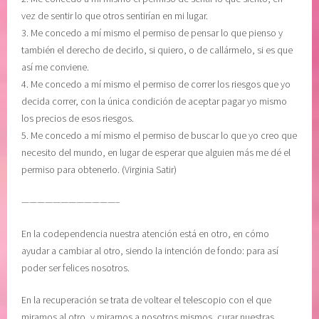
i
,
vez de sentir lo que otros sentirían en mi lugar.
e
f
3. Me concedo a mí mismo el permiso de pensar lo que pienso y
n
i
también el derecho de decirlo, si quiero, o de callármelo, si es que
t
j
así me conviene.
o
a
4. Me concedo a mí mismo el permiso de correr los riesgos que yo
,
r
decida correr, con la única condición de aceptar pagar yo mismo
F
l
los precios de esos riesgos.
I
i
5. Me concedo a mí mismo el permiso de buscar lo que yo creo que
J
m
necesito del mundo, en lugar de esperar que alguien más me dé el
A
i
permiso para obtenerlo. (Virginia Satir)
R
t
L
e
————————————–
I
s
M
,
En la codependencia nuestra atención está en otro, en cómo
I
g
ayudar a cambiar al otro, siendo la intención de fondo: para así
T
r
poder ser felices nosotros.
E
a
S
t
En la recuperación se trata de voltear el telescopio con el que
,
i
miramos al otro, y mirarnos a nosotros mismos, curar nuestras