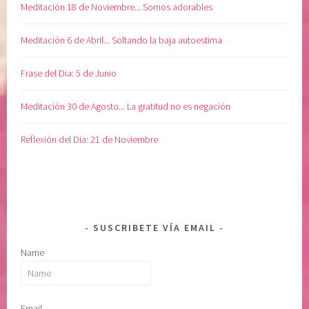
m
n
Meditación 18 de Noviembre... Somos adorables
i
e
e
s
Meditación 6 de Abril... Soltando la baja autoestima
n
D
t
i
Frase del Dia: 5 de Junio
o
a
,
r
Meditación 30 de Agosto... La gratitud no es negación
p
i
a
a
Reflexión del Dia: 21 de Noviembre
c
s
i
,
e
M
n
e
c
l
SUSCRIBETE VÍA EMAIL
i
o
Name
a
d
,
y
R
B
E
e
Email