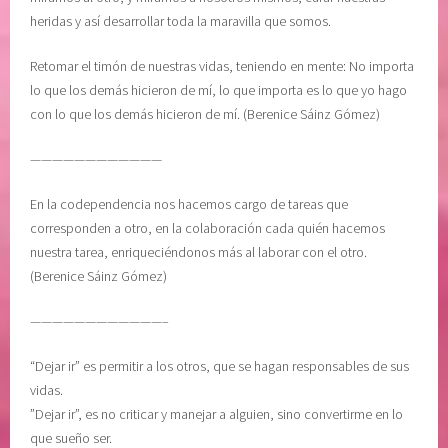
L
t
heridas y así desarrollar toda la maravilla que somos.
i
u
b
d
Retomar el timón de nuestras vidas, teniendo en mente: No importa
e
,
lo que los demás hicieron de mí, lo que importa es lo que yo hago
r
L
con lo que los demás hicieron de mí. (Berenice Sáinz Gómez)
a
i
————————————
c
b
i
r
En la codependencia nos hacemos cargo de tareas que
ó
o
corresponden a otro, en la colaboración cada quién hacemos
n
E
nuestra tarea, enriqueciéndonos más al laborar con el otro.
,
l
(Berenice Sáinz Gómez)
M
L
E
e
————————————–
D
n
I
g
“Dejar ir” es permitir a los otros, que se hagan responsables de sus
T
u
vidas.
A
a
”Dejar ir”, es no criticar y manejar a alguien, sino convertirme en lo
C
j
que sueño ser.
I
e