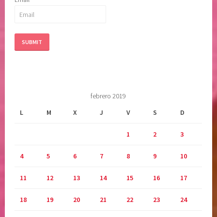
C
a
U
t
P
t
E
i
R
e
A
,
C
p
I
o
febrero 2019
O
d
N
e
L
M
X
J
V
S
D
,
r
1
2
3
S
i
O
n
4
5
6
7
8
9
10
L
t
T
e
11
12
13
14
15
16
17
A
r
R
i
18
19
20
21
22
23
24
,
o
S
r