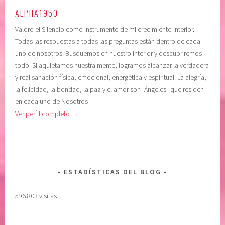
c
a
ALPHA1950
o
,
Valoro el Silencio como instrumento de mi crecimiento interior.
n
c
Todas las respuestas a todas las preguntas están dentro de cada
c
o
uno de nosotros. Busquemos en nuestro interior y descubriremos
i
n
todo. Si aquietamos nuestra mente, logramos alcanzar la verdadera
e
f
y real sanación física, emocional, energética y espiritual. La alegría,
n
i
la felicidad, la bondad, la paz y el amor son "Ángeles" que residen
c
a
en cada uno de Nosotros
i
r
Ver perfil completo →
a
e
,
n
C
e
O
l
N
p
ESTADÍSTICAS DEL BLOG
F
o
I
d
596.803 visitas
A
e
R
r
E
s