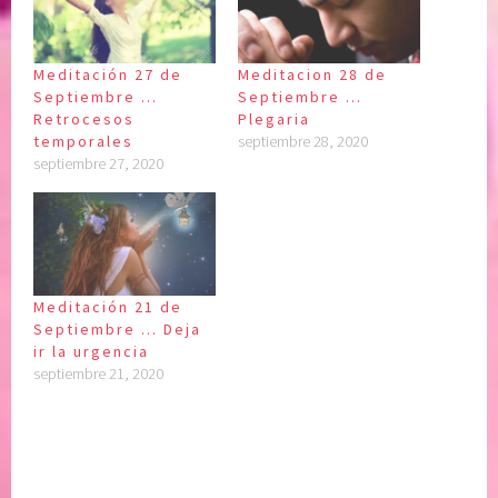
Meditación 27 de
Meditacion 28 de
Septiembre …
Septiembre …
Retrocesos
Plegaria
temporales
septiembre 28, 2020
septiembre 27, 2020
Meditación 21 de
Septiembre … Deja
ir la urgencia
septiembre 21, 2020
P
|
E