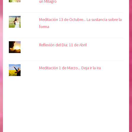
un Milagro
n
t
a
Meditación 13 de Octubre... La sustancia sobre la
d
forma
d
i
Reflexión del Dia: 11 de Abril
v
i
n
a
Meditación 1 de Marzo... Deja ir la ira