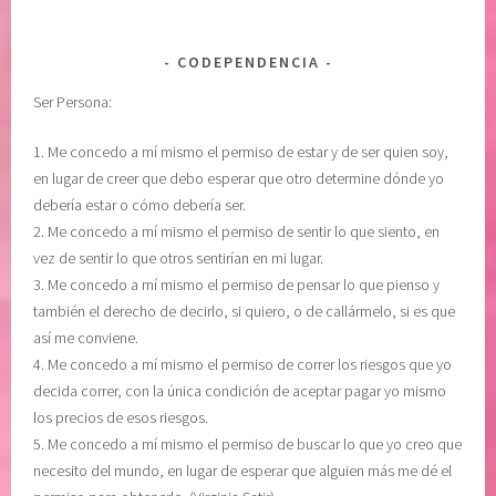
a
i
c
e
CODEPENDENCIA
i
n
Ser Persona:
ó
c
n
i
1. Me concedo a mí mismo el permiso de estar y de ser quien soy,
,
a
en lugar de creer que debo esperar que otro determine dónde yo
m
,
debería estar o cómo debería ser.
e
l
2. Me concedo a mí mismo el permiso de sentir lo que siento, en
r
i
vez de sentir lo que otros sentirían en mi lugar.
e
b
3. Me concedo a mí mismo el permiso de pensar lo que pienso y
c
e
también el derecho de decirlo, si quiero, o de callármelo, si es que
i
r
así me conviene.
m
a
4. Me concedo a mí mismo el permiso de correr los riesgos que yo
i
c
decida correr, con la única condición de aceptar pagar yo mismo
e
i
los precios de esos riesgos.
n
o
5. Me concedo a mí mismo el permiso de buscar lo que yo creo que
t
n
necesito del mundo, en lugar de esperar que alguien más me dé el
o
,