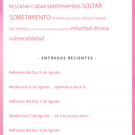
SOLTAR
sentimientos
v
o
RESCATAR-CUIDAR
i
m
SOMETIMIENTO
TERAPIA EN DOCE PASOS
TOMAR
d
i
a
s
voluntad divina
DECISIONES
vivir en el momento presente
,
m
vulnerabilidad
G
o
R
,
A
c
ENTRADAS RECIENTES
T
u
I
l
Reflexión del Dia: 8 de Agosto
T
t
U
i
Meditación 8 de Agosto… Aprende a decir Si
D
v
,
a
Reflexión del Dia: 7 de Agosto
L
l
i
a
Meditacion 7 de Agosto… Ve a tu propio ritmo
b
p
e
a
Reflexión del Dia: 6 de Agosto
r
c