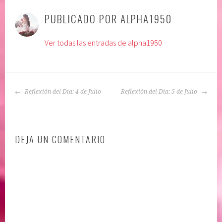
u
t
PUBLICADO POR
ALPHA1950
b
i
l
q
Ver todas las entradas de alpha1950
i
u
c
e
a
t
d
a
NAVEGACIÓN
o
d
Reflexión del Dia: 4 de Julio
Reflexión del Dia: 5 de Julio
DE
e
o
ENTRADAS
n
:
:
A
DEJA UN COMENTARIO
A
f
C
i
E
r
P
m
T
a
A
c
C
i
I
o