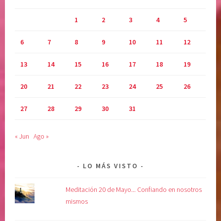
r
1
2
3
4
5
e
l
6
7
8
9
10
11
12
a
l
13
14
15
16
17
18
19
m
a
20
21
22
23
24
25
26
,
s
27
28
29
30
31
a
n
« Jun
Ago »
a
r
l
LO MÁS VISTO
a
v
Meditación 20 de Mayo... Confiando en nosotros
i
mismos
d
a