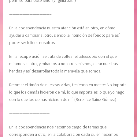
permiso para obtenerlo. (Virginia Satir)
,
L
p
i
————————————–
a
b
c
r
En la codependencia nuestra atención está en otro, en cómo
i
o
ayudar a cambiar al otro, siendo la intención de fondo: para así
e
E
poder ser felices nosotros.
n
l
c
L
En la recuperación se trata de voltear el telescopio con el que
i
e
miramos al otro, y mirarnos a nosotros mismos, curar nuestras
a
n
heridas y así desarrollar toda la maravilla que somos.
,
g
R
u
Retomar el timón de nuestras vidas, teniendo en mente: No importa
E
a
lo que los demás hicieron de mí, lo que importa es lo que yo hago
C
j
con lo que los demás hicieron de mí. (Berenice Sáinz Gómez)
U
e
P
d
————————————
E
e
En la codependencia nos hacemos cargo de tareas que
R
l
corresponden a otro, en la colaboración cada quién hacemos
A
A