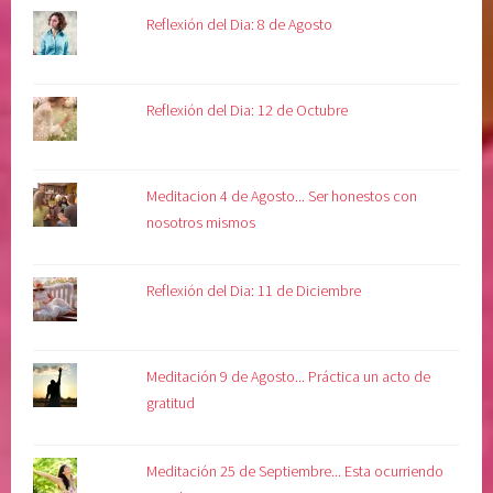
Reflexión del Dia: 8 de Agosto
,
s
e
n
Reflexión del Dia: 12 de Octubre
t
i
m
Meditacion 4 de Agosto... Ser honestos con
i
nosotros mismos
e
n
Reflexión del Dia: 11 de Diciembre
t
o
s
,
Meditación 9 de Agosto... Práctica un acto de
v
gratitud
o
l
Meditación 25 de Septiembre... Esta ocurriendo
u