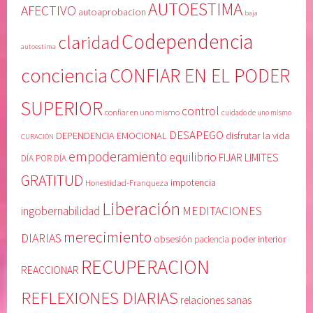
AUTOESTIMA
U
n
AFECTIVO
autoaprobacion
baja
R
o
Codependencia
claridad
A
m
autoestima
C
i
conciencia
CONFIAR EN EL PODER
I
s
Ó
m
SUPERIOR
N
o
control
confiar en uno mismo
cuidado de uno mismo
,
,
DESAPEGO
DEPENDENCIA EMOCIONAL
disfrutar la vida
CURACIÓN
d
c
empoderamiento
equilibrio
i
u
FIJAR LIMITES
DÍA POR DÍA
s
i
GRATITUD
Honestidad-Franqueza
impotencia
f
d
Liberación
r
a
MEDITACIONES
ingobernabilidad
u
d
merecimiento
DIARIAS
obsesión
poder interior
paciencia
t
o
a
d
RECUPERACION
REACCIONAR
r
e
l
u
REFLEXIONES DIARIAS
relaciones sanas
a
n