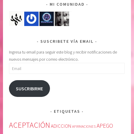
MI COMUNIDAD
N
u
E
p
L
e
P
r
O
i
SUSCRIBETE VÍA EMAIL
D
o
E
r
Ingresa tu email para seguir este blog y recibir notificaciones de
R
,
nuevos mensajes por correo electrónico.
S
c
Email
U
o
P
n
E
f
SUSCRIBIRME
R
i
I
a
O
r
ETIQUETAS
R
e
,
n
ACEPTACIÓN
APEGO
ADICCION
AFIRMACIONES
C
u