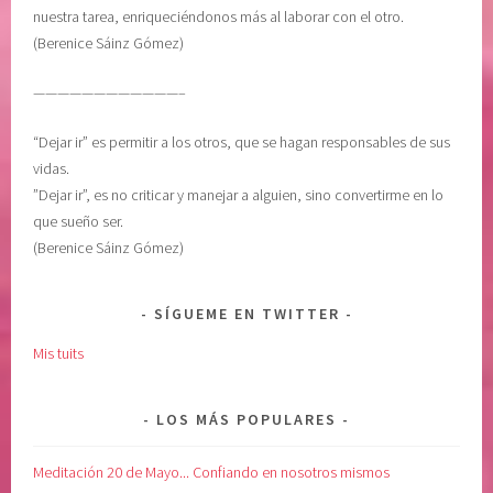
nuestra tarea, enriqueciéndonos más al laborar con el otro.
C
d
(Berenice Sáinz Gómez)
I
i
O
ó
————————————–
N
s
,
,
“Dejar ir” es permitir a los otros, que se hagan responsables de sus
t
M
vidas.
o
e
”Dejar ir”, es no criticar y manejar a alguien, sino convertirme en lo
l
d
que sueño ser.
e
i
(Berenice Sáinz Gómez)
r
t
a
a
n
c
SÍGUEME EN TWITTER
c
i
Mis tuits
i
o
a
n
e
LOS MÁS POPULARES
s
D
Meditación 20 de Mayo... Confiando en nosotros mismos
i