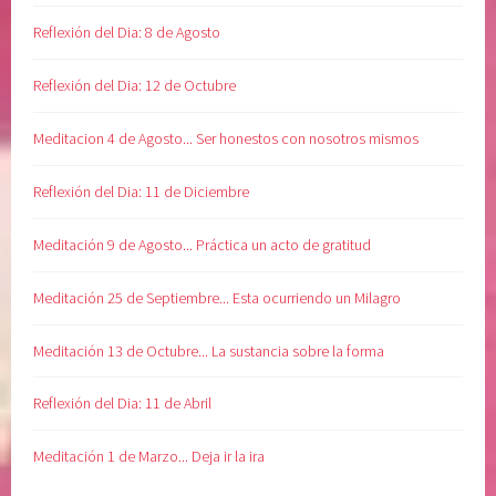
a
Reflexión del Dia: 8 de Agosto
r
i
Reflexión del Dia: 12 de Octubre
a
s
Meditacion 4 de Agosto... Ser honestos con nosotros mismos
,
M
Reflexión del Dia: 11 de Diciembre
e
l
Meditación 9 de Agosto... Práctica un acto de gratitud
o
d
Meditación 25 de Septiembre... Esta ocurriendo un Milagro
y
B
Meditación 13 de Octubre... La sustancia sobre la forma
e
a
Reflexión del Dia: 11 de Abril
t
t
Meditación 1 de Marzo... Deja ir la ira
i