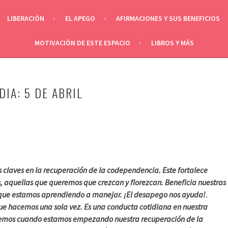
LIBERACIÓN
EL APEGO
AFIRMACIONES Y SUS BENEFICIOS
MOTIVACIÓN DE ESTE ESPACIO
LIBROS Y MÁS
DIA: 5 DE ABRIL
 claves en la recuperación de la codependencia. Este fortalece
s, aquellas que queremos que crezcan y florezcan. Beneficia nuestras
as que estamos aprendiendo a manejar. ¡El desapego nos ayuda!
.
ue hacemos una sola vez. Es una conducta cotidiana en nuestra
emos cuando estamos empezando nuestra recuperación de la