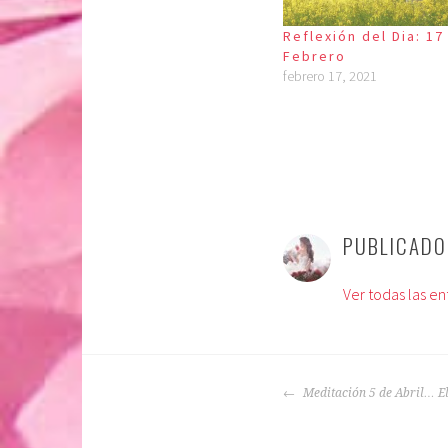
Reflexión del Dia: 17
Febrero
febrero 17, 2021
P
E
u
t
PUBLICAD
b
i
l
q
Ver todas las e
i
u
c
e
a
t
d
a
NAVEGACIÓN
o
d
Meditación 5 de Abril… El
DE
e
o
ENTRADAS
n
: