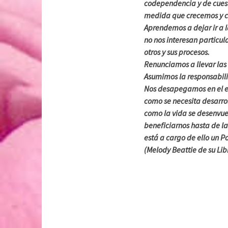
codependencia y de cuest
medida que crecemos y c
Aprendemos a dejar ir a 
no nos interesan particu
otros y sus procesos.
Renunciamos a llevar las 
Asumimos la responsabil
Nos desapegamos en el e
como se necesita desarro
como la vida se desenvue
beneficiarnos hasta de la
está a cargo de ello un P
(Melody Beattie de su Lib