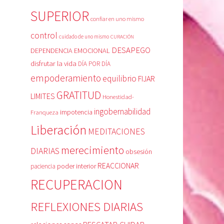
SUPERIOR
confiar en uno mismo
control
cuidado de uno mismo
CURACIÓN
DESAPEGO
DEPENDENCIA EMOCIONAL
disfrutar la vida
DÍA POR DÍA
empoderamiento
equilibrio
FIJAR
GRATITUD
LIMITES
Honestidad-
ingobernabilidad
Franqueza
impotencia
Liberación
MEDITACIONES
merecimiento
DIARIAS
obsesión
REACCIONAR
poder interior
paciencia
RECUPERACION
REFLEXIONES DIARIAS