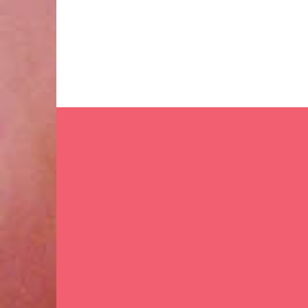
Ir
al
contenido