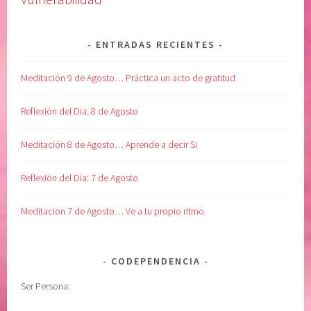
R
l
,
p
ENTRADAS RECIENTES
e
o
m
d
Meditación 9 de Agosto… Práctica un acto de gratitud
p
e
o
r
Reflexión del Dia: 8 de Agosto
d
s
e
u
Meditación 8 de Agosto… Aprende a decir Si
r
p
a
e
Reflexión del Dia: 7 de Agosto
m
r
i
i
Meditacion 7 de Agosto… Ve a tu propio ritmo
e
o
n
r
t
,
CODEPENDENCIA
o
c
,
o
Ser Persona:
e
n
q
f