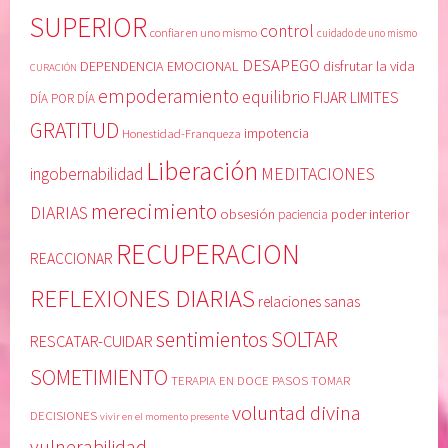
I
t
SUPERIOR
control
A
o
confiar en uno mismo
cuidado de uno mismo
R
e
DESAPEGO
DEPENDENCIA EMOCIONAL
disfrutar la vida
CURACIÓN
E
s
empoderamiento
equilibrio
FIJAR LIMITES
DÍA POR DÍA
N
t
GRATITUD
E
i
Honestidad-Franqueza
impotencia
L
m
Liberación
MEDITACIONES
ingobernabilidad
P
a
O
,
merecimiento
DIARIAS
obsesión
poder interior
paciencia
D
c
RECUPERACION
E
o
REACCIONAR
R
n
REFLEXIONES DIARIAS
S
f
relaciones sanas
U
i
SOLTAR
sentimientos
RESCATAR-CUIDAR
P
a
E
r
SOMETIMIENTO
TERAPIA EN DOCE PASOS
TOMAR
R
e
voluntad divina
DECISIONES
I
n
vivir en el momento presente
O
e
vulnerabilidad