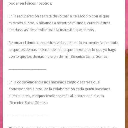
n
a
poder ser felices nosotros.
d
En la recuperación se trata de voltear el telescopio con el que
o
miramos al otro, y mirarnos a nosotros mismos, curar nuestras
d
heridas y así desarrollar toda la maravilla que somos.
e
u
Retomar el timón de nuestras vidas, teniendo en mente: No importa
n
lo que los demás hicieron de mí, lo que importa es lo que yo hago
o
con lo que los demás hicieron de mí. (Berenice Sáinz Gómez)
m
i
————————————
s
m
En la codependencia nos hacemos cargo de tareas que
o
corresponden a otro, en la colaboración cada quién hacemos
,
nuestra tarea, enriqueciéndonos más al laborar con el otro.
E
(Berenice Sáinz Gómez)
n
c
————————————–
o
n