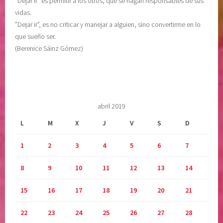
“Dejar ir” es permitir a los otros, que se hagan responsables de sus
t
vidas.
r
”Dejar ir”, es no criticar y manejar a alguien, sino convertirme en lo
e
que sueño ser.
m
(Berenice Sáinz Gómez)
o
s
n
u
e
abril 2019
s
L
M
X
J
V
S
D
t
r
1
2
3
4
5
6
7
a
p
8
9
10
11
12
13
14
r
o
15
16
17
18
19
20
21
p
i
22
23
24
25
26
27
28
a