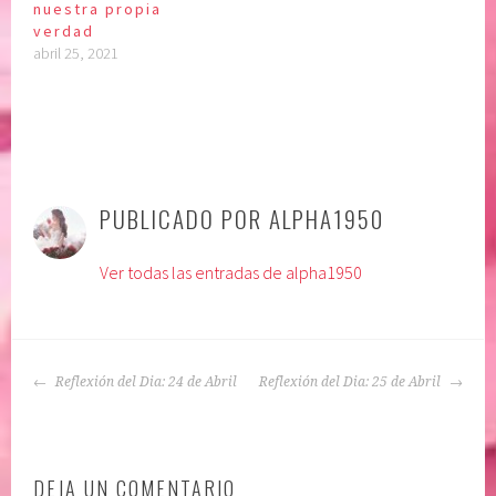
nuestra propia
verdad
abril 25, 2021
P
|
E
u
t
PUBLICADO POR
ALPHA1950
b
i
l
q
Ver todas las entradas de alpha1950
i
u
c
e
a
t
d
a
NAVEGACIÓN
o
d
Reflexión del Dia: 24 de Abril
Reflexión del Dia: 25 de Abril
DE
e
o
ENTRADAS
n
:
:
A
DEJA UN COMENTARIO
c
f