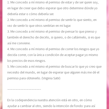
1. Me concedo a mí mismo el permiso de estar y de ser quien soy,
u
i
en lugar de creer que debo esperar que otro determine dónde yo
i
a
debería estar o cómo debería ser.
l
r
2. Me concedo a mí mismo el permiso de sentir lo que siento, en
i
e
vez de sentir lo que otros sentirían en mi lugar.
b
n
3. Me concedo a mí mismo el permiso de pensar lo que pienso y
r
u
también el derecho de decirlo, si quiero, o de callármelo, si es que
i
n
así me conviene.
o
o
4. Me concedo a mí mismo el permiso de correr los riesgos que yo
,
m
decida correr, con la única condición de aceptar pagar yo mismo
L
i
los precios de esos riesgos.
i
s
5. Me concedo a mí mismo el permiso de buscar lo que yo creo que
b
m
necesito del mundo, en lugar de esperar que alguien más me dé el
e
o
permiso para obtenerlo. (Virginia Satir)
r
,
a
c
————————————–
c
u
i
i
En la codependencia nuestra atención está en otro, en cómo
ó
d
ayudar a cambiar al otro, siendo la intención de fondo: para así